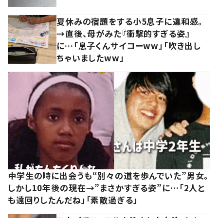
夏休みの宿題をする小5息子に違和感。
→直後、母がみた『衝撃的すぎる姿』
に…「息子くんサイコーww」「吹き出し
ちゃいましたww」
中学生の時に出会うも“別々の道を歩んでいた”男女。
しかし10年後の現在→”まさかすぎる姿”に…「2人と
も遠回りしたんだね」「素敵過ぎる」