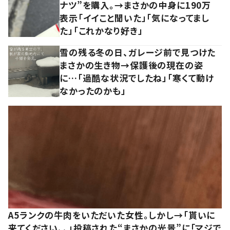
ナツ”を購入。→まさかの中身に190万
表示「イイこと聞いた」「気になってまし
た」「これかなり好き」
雪の残る冬の日、ガレージ前で見つけた
まさかの生き物→保護後の現在の姿
に…「過酷な状況でしたね」「寒くて動け
なかったのかも」
A5ランクの牛肉をいただいた女性。しかし→「貰いに
来てください、、」投稿された“まさかの光景”に「マジで