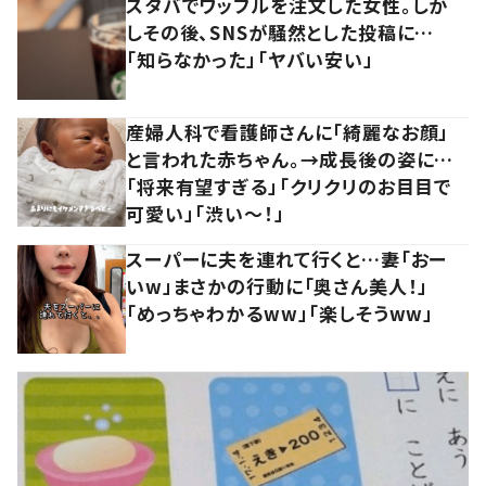
スタバでワッフルを注文した女性。しか
しその後、SNSが騒然とした投稿に…
「知らなかった」「ヤバい安い」
産婦人科で看護師さんに「綺麗なお顔」
と言われた赤ちゃん。→成長後の姿に…
「将来有望すぎる」「クリクリのお目目で
可愛い」「渋い～！」
スーパーに夫を連れて行くと…妻「おー
いw」まさかの行動に「奥さん美人！」
「めっちゃわかるww」「楽しそうww」