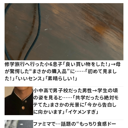
修学旅行へ行った小6息子「良い買い物をした！」→母
が驚愕した“まさかの購入品”に……「初めて見まし
た！」「いいセンス」「素晴らしい！」
小中高で男子校だった男性→学生の頃
の姿を見ると……「共学だったら絶対モ
テてた」まさかの光景に「今から告白し
に向かいます」「イケメンすぎ」
ファミマで…話題の“もっちり食感ドー