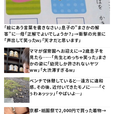
「絵にあう言葉を書きなさい」息子の”まさかの解
答”に…母「正解でよいでしょうか？」→衝撃の光景に
「声出して笑ったｗ」「天才だと思います」
ママが保育園へお迎えに→2歳息子を
見たら……「先生とめっちゃ笑った」まさ
かの姿に「幼児しか許されないヤツ
ww」「大渋滞すぎるw」
ベンチで休憩していると…遠方に違和
感。その後、近付いてきたモノに……「ぐ
ぅわぁッッッ」「やばいよ…」
京都・祇園祭で2,000円で買った着物→