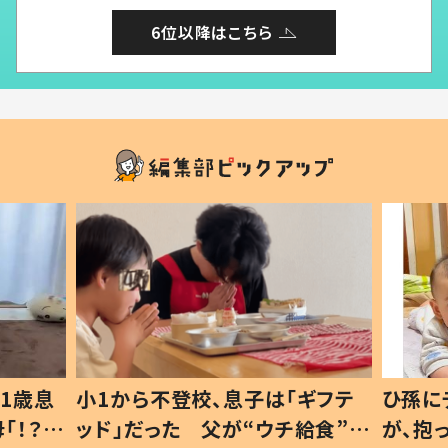
6位以降はこちら
1歳息
小1から不登校、息子は「ギフテ
ひ孫に
「！？」
ッド」だった 父が“ウチ給食”を
が、抱