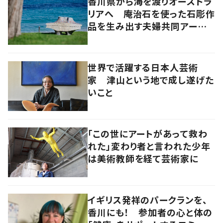
香川県から海を渡りオーストラ
リアへ 庵治石を使った石彫作
品を生み出す夫婦共同アーティ
スト「アキホタタ」
世界で活躍する日本人芸術
家 津山という地で成し遂げた
いこと
「この世にアートがあって救わ
れた」変わり者と言われた少年
は美術教師を経て芸術家に
イギリス発祥のパークランを、
香川にも！ 参加者の心と体の