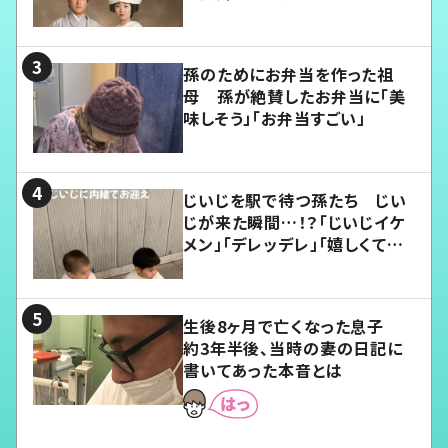
孫のためにお弁当を作った祖
母 孫が絶賛したお弁当に「美
味しそう」「お弁当すごい」
じいじを駅で待つ孫たち じい
じが来た瞬間…！？「じいじイケ
メン」「デレッデレ」「嬉しくて可
愛くてたまらない」「幸せになれ
る」
生後8ヶ月で亡くなった息子
約3年半後、当時の妻の日記に
書いてあった本音とは