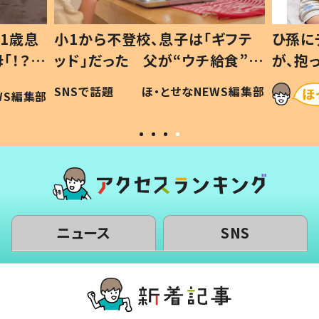
1歳息
小1から不登校、息子は「ギフテ
ひ孫に
「！？」
ッド」だった 父が“ウチ給食”を
が、抱
に「可愛
作り続ける理由とは #令和の親
「涙が
SNSで話題
ほ・とせなNEWS編集部
WS編集部
#令和の子
い」
ニュース
SNS