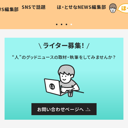
に「可愛
作り続ける理由とは #令和の親
「涙が
SNSで話題
ほ・とせなNEWS編集部
WS編集部
#令和の子
い」
ライター募集！
“人”のグッドニュースの取材・執筆をしてみませんか？
お問い合わせページへ