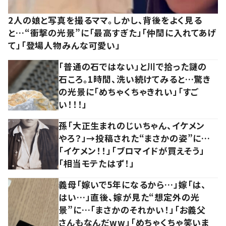
2人の娘と写真を撮るママ。しかし、背後をよく見る
と…“衝撃の光景”に「最高すぎた」「仲間に入れてあげ
て」「登場人物みんな可愛い」
「普通の石ではない」と川で拾った謎の
石ころ。1時間、洗い続けてみると…驚き
の光景に「めちゃくちゃきれい」「すご
い！！！」
孫「大正生まれのじいちゃん、イケメン
やろ？」→投稿された“まさかの姿”に…
「イケメン！！」「ブロマイドが買えそう」
「相当モテたはず！」
義母「嫁いで5年になるから…」嫁「は、
はい…」直後、嫁が見た“想定外の光
景”に…「まさかのそれかい！」「お義父
さんもなんだww」「めちゃくちゃ笑いま