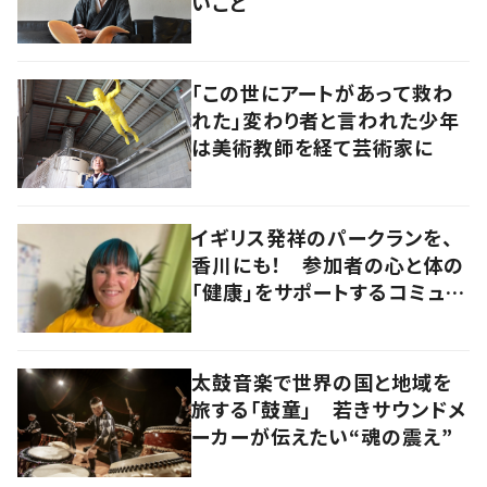
いこと
「この世にアートがあって救わ
れた」変わり者と言われた少年
は美術教師を経て芸術家に
イギリス発祥のパークランを、
香川にも！ 参加者の心と体の
「健康」をサポートするコミュニ
ティづくりの極意とは
太鼓音楽で世界の国と地域を
旅する「鼓童」 若きサウンドメ
ーカーが伝えたい“魂の震え”