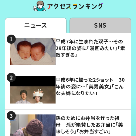
ニュース
SNS
平成7年に生まれた双子…その
29年後の姿に「漫画みたい」「素
敵すぎる」
平成6年に撮った2ショット 30
年後の姿に…「美男美女」「こん
な夫婦になりたい」
孫のためにお弁当を作った祖
母 孫が絶賛したお弁当に「美
味しそう」「お弁当すごい」