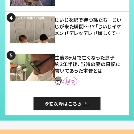
じいじを駅で待つ孫たち じい
じが来た瞬間…！？「じいじイケ
メン」「デレッデレ」「嬉しくて可
愛くてたまらない」「幸せになれ
る」
生後8ヶ月で亡くなった息子
約3年半後、当時の妻の日記に
書いてあった本音とは
6位以降はこちら