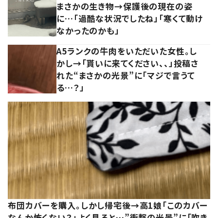
まさかの生き物→保護後の現在の姿
に…「過酷な状況でしたね」「寒くて動け
なかったのかも」
A5ランクの牛肉をいただいた女性。し
かし→「貰いに来てください、、」投稿さ
れた“まさかの光景”に「マジで言うて
る…？」
布団カバーを購入。しかし帰宅後→高1娘「このカバー
なんか怖くない？」よく見ると…”衝撃の光景”に「吹き