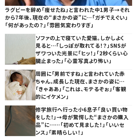
ラグビーを辞め「痩せたね」と言われた中1男子→それ
から7年後、現在の“まさかの姿”に…「ガチでえぐい」
「何があったの？」「雰囲気変わりすぎ」
ソファの上で寝ていた愛猫。しかしよく
見ると…「しっぽが取れてる！？」SNSが
ザワついた光景に「ヒッ！」「2秒くらい心
臓止まった」「心霊写真より怖い」
周囲に「男前ですね」と言われていた赤
ちゃん。成長した現在、まさかの姿に…
「きゃああ」「これは、モテるぞぉ」「客観
的にイケメン」
修学旅行へ行った小6息子「良い買い物
をした！」→母が驚愕した“まさかの購入
品”に……「初めて見ました！」「いいセ
ンス」「素晴らしい！」