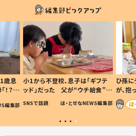
1歳息
小1から不登校、息子は「ギフテ
ひ孫に
「！？」
ッド」だった 父が“ウチ給食”を
が、抱
に「可愛
作り続ける理由とは #令和の親
「涙が
SNSで話題
ほ・とせなNEWS編集部
WS編集部
#令和の子
い」