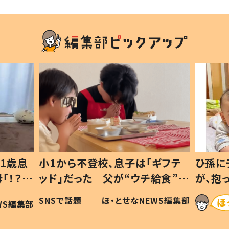
1歳息
小1から不登校、息子は「ギフテ
ひ孫に
「！？」
ッド」だった 父が“ウチ給食”を
が、抱
に「可愛
作り続ける理由とは #令和の親
「涙が
SNSで話題
ほ・とせなNEWS編集部
WS編集部
#令和の子
い」