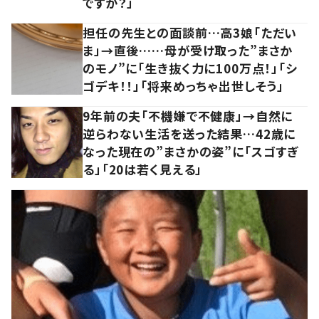
ですか？」
担任の先生との面談前…高3娘「ただい
ま」→直後……母が受け取った”まさか
のモノ”に「生き抜く力に100万点！」「シ
ゴデキ！！」「将来めっちゃ出世しそう」
9年前の夫「不機嫌で不健康」→自然に
逆らわない生活を送った結果…42歳に
なった現在の”まさかの姿”に「スゴすぎ
る」「20は若く見える」