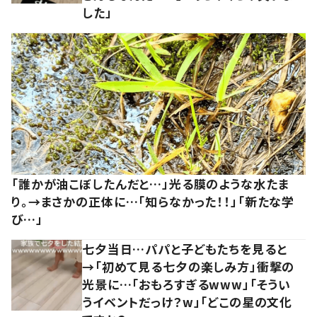
した」
「誰かが油こぼしたんだと…」光る膜のような水たま
り。→まさかの正体に…「知らなかった！！」「新たな学
び…」
七夕当日…パパと子どもたちを見ると
→「初めて見る七夕の楽しみ方」衝撃の
光景に…「おもろすぎるwww」「そうい
うイベントだっけ？w」「どこの星の文化