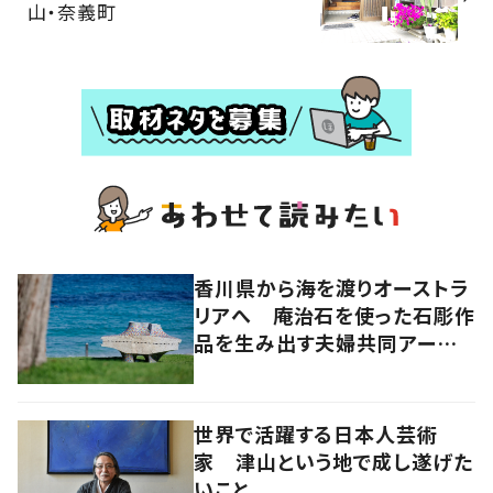
山・奈義町
香川県から海を渡りオーストラ
リアへ 庵治石を使った石彫作
品を生み出す夫婦共同アーティ
スト「アキホタタ」
世界で活躍する日本人芸術
家 津山という地で成し遂げた
いこと