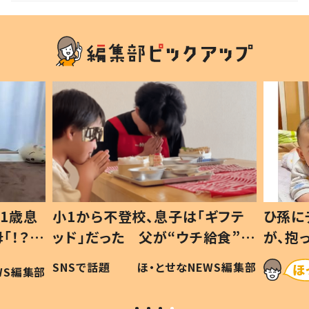
1歳息
小1から不登校、息子は「ギフテ
ひ孫に
「！？」
ッド」だった 父が“ウチ給食”を
が、抱
に「可愛
作り続ける理由とは #令和の親
「涙が
SNSで話題
ほ・とせなNEWS編集部
WS編集部
#令和の子
い」