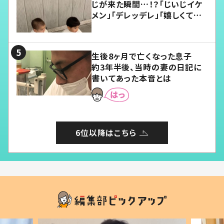
じが来た瞬間…！？「じいじイケ
メン」「デレッデレ」「嬉しくて可
愛くてたまらない」「幸せになれ
る」
生後8ヶ月で亡くなった息子
約3年半後、当時の妻の日記に
書いてあった本音とは
6位以降はこちら