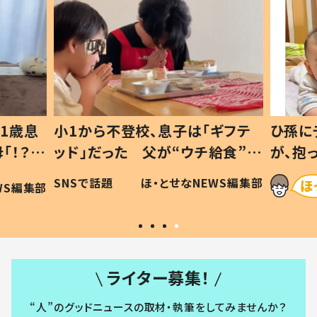
1歳息
小1から不登校、息子は「ギフテ
ひ孫に
「！？」
ッド」だった 父が“ウチ給食”を
が、抱
に「可愛
作り続ける理由とは #令和の親
「涙が
SNSで話題
ほ・とせなNEWS編集部
WS編集部
#令和の子
い」
ライター募集！
“人”のグッドニュースの取材・執筆をしてみませんか？