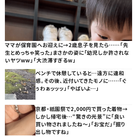
ママが保育園へお迎えに→2歳息子を見たら……「先
生とめっちゃ笑った」まさかの姿に「幼児しか許されな
いヤツww」「大渋滞すぎるw」
ベンチで休憩していると…遠方に違和
感。その後、近付いてきたモノに……「ぐ
ぅわぁッッッ」「やばいよ…」
京都・祇園祭で2,000円で買った着物→
しかし帰宅後…“驚きの光景”に「良い
買い物されましたね～」「お宝だ」「掘り
出し物ですね」