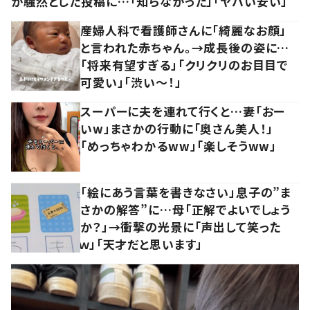
が騒然とした投稿に…「知らなかった」「ヤバい安い」
産婦人科で看護師さんに「綺麗なお顔」
と言われた赤ちゃん。→成長後の姿に…
「将来有望すぎる」「クリクリのお目目で
可愛い」「渋い～！」
スーパーに夫を連れて行くと…妻「おー
いw」まさかの行動に「奥さん美人！」
「めっちゃわかるww」「楽しそうww」
「絵にあう言葉を書きなさい」息子の”ま
さかの解答”に…母「正解でよいでしょう
か？」→衝撃の光景に「声出して笑った
ｗ」「天才だと思います」