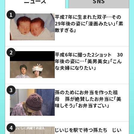
ニュース
SNS
平成7年に生まれた双子…その
29年後の姿に「漫画みたい」「素
敵すぎる」
平成6年に撮った2ショット 30
年後の姿に…「美男美女」「こん
な夫婦になりたい」
孫のためにお弁当を作った祖
母 孫が絶賛したお弁当に「美
味しそう」「お弁当すごい」
じいじを駅で待つ孫たち じい