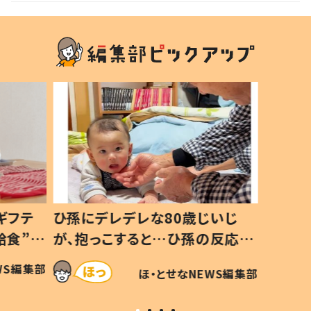
いじ
生後8ヶ月で亡くなった息子 約
ソファ
の反応に
3年半後、当時の妻の日記に書い
子 し
て仕方な
てあった本音とは
すべて
WS編集部
ほ・とせなNEWS編集部
いから