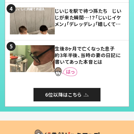
じいじを駅で待つ孫たち じい
じが来た瞬間…！？「じいじイケ
メン」「デレッデレ」「嬉しくて可
愛くてたまらない」「幸せになれ
る」
生後8ヶ月で亡くなった息子
約3年半後、当時の妻の日記に
書いてあった本音とは
6位以降はこちら