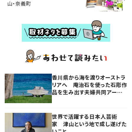
山・奈義町
香川県から海を渡りオーストラ
リアへ 庵治石を使った石彫作
品を生み出す夫婦共同アーティ
スト「アキホタタ」
世界で活躍する日本人芸術
家 津山という地で成し遂げた
いこと