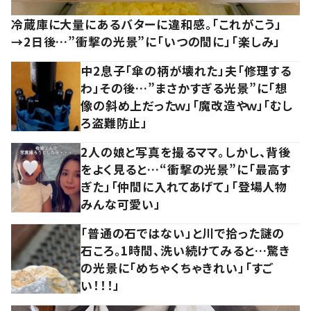
冷蔵庫に大量にあるバターに違和感。「これがこう」
→2日後…”衝撃の光景”に「いつの間に」「楽しみ」
中2息子「傘の柄が壊れた」夫「修理する
わ」その後…”まさかすぎる光景”に「想
像の斜め上だったｗ」「魔改造やｗ」「むし
ろ盗難防止」
2人の娘と写真を撮るママ。しかし、背後
をよく見ると…“衝撃の光景”に「最高す
ぎた」「仲間に入れてあげて」「登場人物
みんな可愛い」
「普通の石ではない」と川で拾った謎の
石ころ。1時間、洗い続けてみると…驚き
の光景に「めちゃくちゃきれい」「すご
い！！！」