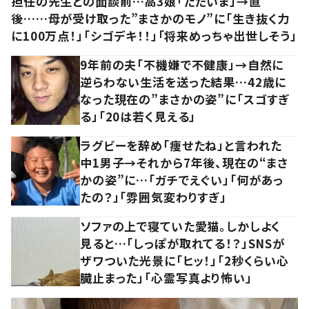
担任の先生との面談前…高3娘「ただいま」→直
後……母が受け取った”まさかのモノ”に「生き抜く力
に100万点！」「シゴデキ！！」「将来めっちゃ出世しそう」
9年前の夫「不機嫌で不健康」→自然に
逆らわない生活を送った結果…42歳に
なった現在の”まさかの姿”に「スゴすぎ
る」「20は若く見える」
ラグビーを辞め「痩せたね」と言われた
中1男子→それから7年後、現在の“まさ
かの姿”に…「ガチでえぐい」「何があっ
たの？」「雰囲気変わりすぎ」
ソファの上で寝ていた愛猫。しかしよく
見ると…「しっぽが取れてる！？」SNSが
ザワついた光景に「ヒッ！」「2秒くらい心
臓止まった」「心霊写真より怖い」