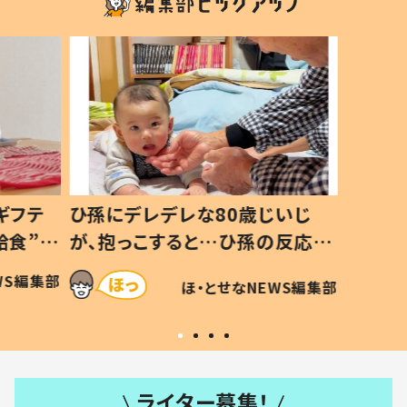
いじ
生後8ヶ月で亡くなった息子 約
ソファ
の反応に
3年半後、当時の妻の日記に書い
子 し
て仕方な
てあった本音とは
すべて
WS編集部
ほ・とせなNEWS編集部
いから
ライター募集！