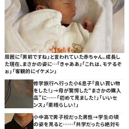
周囲に「男前ですね」と言われていた赤ちゃん。成長し
た現在、まさかの姿に…「きゃああ」「これは、モテるぞ
ぉ」「客観的にイケメン」
修学旅行へ行った小6息子「良い買い物
をした！」→母が驚愕した“まさかの購入
品”に……「初めて見ました！」「いいセ
ンス」「素晴らしい！」
小中高で男子校だった男性→学生の頃
の姿を見ると……「共学だったら絶対モ