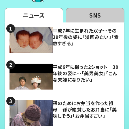
ニュース
SNS
平成7年に生まれた双子…その
29年後の姿に「漫画みたい」「素
敵すぎる」
平成6年に撮った2ショット 30
年後の姿に…「美男美女」「こん
な夫婦になりたい」
孫のためにお弁当を作った祖
母 孫が絶賛したお弁当に「美
味しそう」「お弁当すごい」