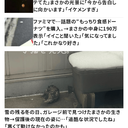
テてた」まさかの光景に「今から告白し
に向かいます」「イケメンすぎ」
ファミマで…話題の“もっちり食感ドー
ナツ”を購入。→まさかの中身に190万
表示「イイこと聞いた」「気になってまし
た」「これかなり好き」
雪の残る冬の日、ガレージ前で見つけたまさかの生き
物→保護後の現在の姿に…「過酷な状況でしたね」
「寒くて動けなかったのかも」