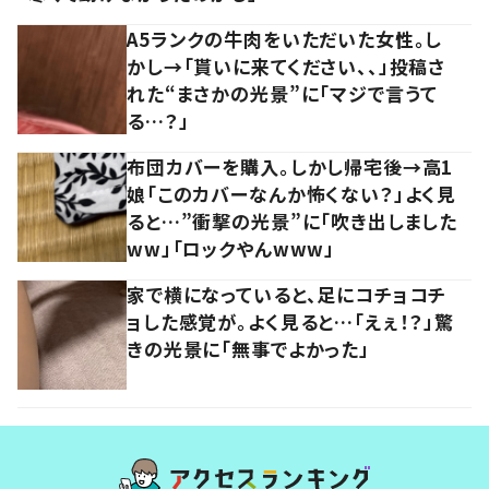
A5ランクの牛肉をいただいた女性。し
かし→「貰いに来てください、、」投稿さ
れた“まさかの光景”に「マジで言うて
る…？」
布団カバーを購入。しかし帰宅後→高1
娘「このカバーなんか怖くない？」よく見
ると…”衝撃の光景”に「吹き出しました
ww」「ロックやんwww」
家で横になっていると、足にコチョコチ
ョした感覚が。よく見ると…「えぇ！？」驚
きの光景に「無事でよかった」