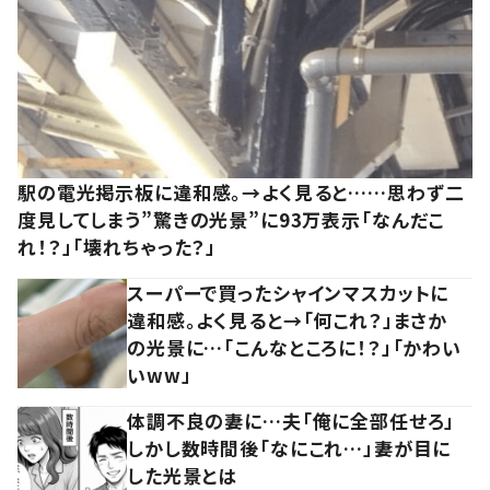
駅の電光掲示板に違和感。→よく見ると……思わず二
度見してしまう”驚きの光景”に93万表示「なんだこ
れ！？」「壊れちゃった？」
スーパーで買ったシャインマスカットに
違和感。よく見ると→「何これ？」まさか
の光景に…「こんなところに！？」「かわい
いww」
体調不良の妻に…夫「俺に全部任せろ」
しかし数時間後「なにこれ…」妻が目に
した光景とは