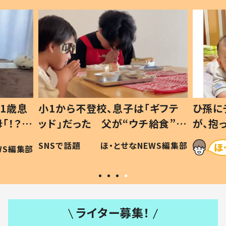
1歳息
小1から不登校、息子は「ギフテ
ひ孫に
「！？」
ッド」だった 父が“ウチ給食”を
が、抱
に「可愛
作り続ける理由とは #令和の親
「涙が
SNSで話題
ほ・とせなNEWS編集部
WS編集部
#令和の子
い」
ライター募集！