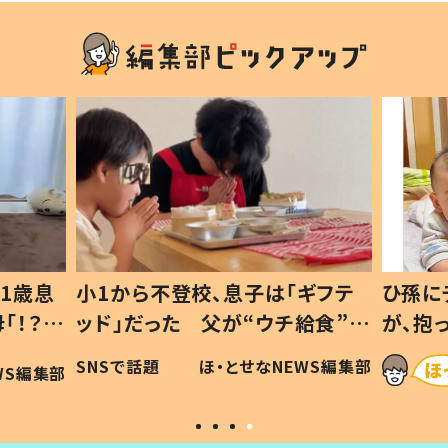
1歳息
小1から不登校、息子は「ギフテ
ひ孫に
「！？」
ッド」だった 父が“ウチ給食”を
が、抱
に「可愛
作り続ける理由とは #令和の親
「涙が
SNSで話題
ほ・とせなNEWS編集部
WS編集部
#令和の子
い」