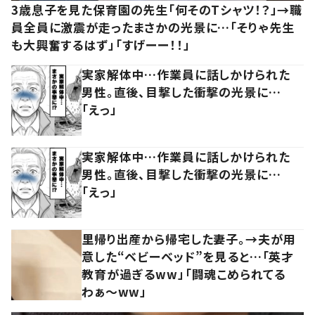
3歳息子を見た保育園の先生「何そのTシャツ！？」→職
員全員に激震が走ったまさかの光景に…「そりゃ先生
も大興奮するはず」「すげーー！！」
実家解体中…作業員に話しかけられた
男性。直後、目撃した衝撃の光景に…
「えっ」
実家解体中…作業員に話しかけられた
男性。直後、目撃した衝撃の光景に…
「えっ」
里帰り出産から帰宅した妻子。→夫が用
意した“ベビーベッド”を見ると…「英才
教育が過ぎるww」「闘魂こめられてる
わぁ～ww」