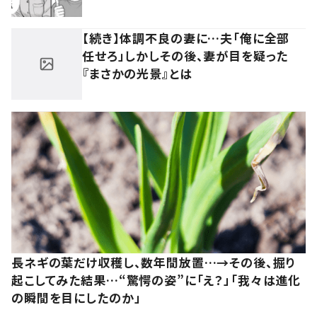
【続き】体調不良の妻に…夫「俺に全部
任せろ」しかしその後、妻が目を疑った
『まさかの光景』とは
長ネギの葉だけ収穫し、数年間放置…→その後、掘り
起こしてみた結果…“驚愕の姿”に「え？」「我々は進化
の瞬間を目にしたのか」