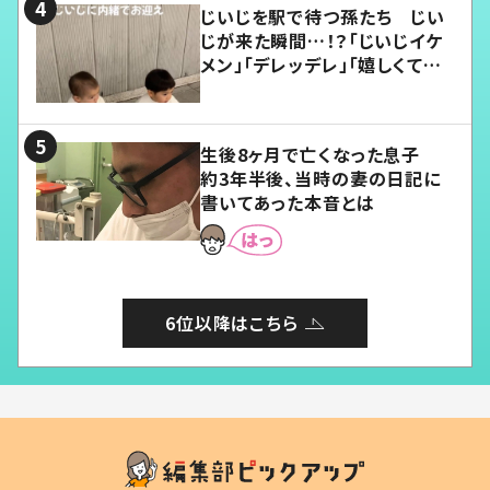
じいじを駅で待つ孫たち じい
じが来た瞬間…！？「じいじイケ
メン」「デレッデレ」「嬉しくて可
愛くてたまらない」「幸せになれ
る」
生後8ヶ月で亡くなった息子
約3年半後、当時の妻の日記に
書いてあった本音とは
6位以降はこちら