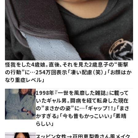
怪我をした4歳娘。直後、それを見た2歳息子の“衝撃
の行動”に…254万回表示「凄い配慮（笑）」「お顔はか
なり重症レベル」
1998年『一世を風靡した雑誌』に載って
いたギャル男。闘病を経て転身した現在
の”まさかの姿”に…「ギャップ！！」「まさ
かすぎる」「今も昔もかっこいい」「素晴
らしい」
スッピン女性→戸田恵梨香さん風メイク