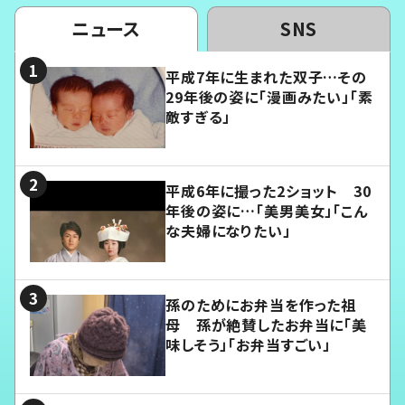
ニュース
SNS
平成7年に生まれた双子…その
29年後の姿に「漫画みたい」「素
敵すぎる」
平成6年に撮った2ショット 30
年後の姿に…「美男美女」「こん
な夫婦になりたい」
孫のためにお弁当を作った祖
母 孫が絶賛したお弁当に「美
味しそう」「お弁当すごい」