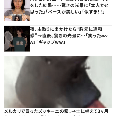
をした結果……驚きの光景に「本人かと
思った」「ベースが美しい」「似すぎ！！」
夜、虫取りに出かけたら“胸元に違和
感”→直後、驚きの光景に…「笑ったｗｗ
ｗ」「ギャップww」
メルカリで買ったズッキーニの種。→土に植えて3ヶ月