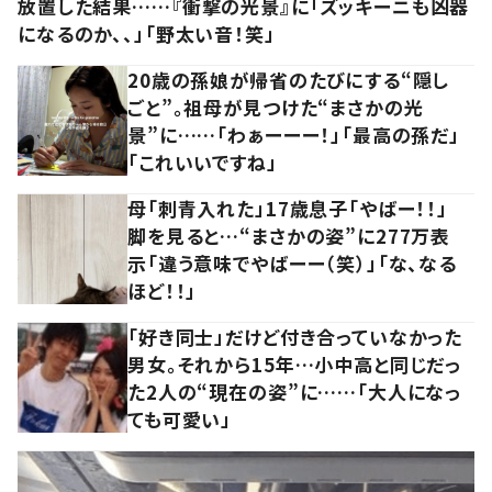
放置した結果……『衝撃の光景』に「ズッキーニも凶器
になるのか、、」「野太い音！笑」
20歳の孫娘が帰省のたびにする“隠し
ごと”。祖母が見つけた“まさかの光
景”に……「わぁーーー！」「最高の孫だ」
「これいいですね」
母「刺青入れた」17歳息子「やばー！！」
脚を見ると…“まさかの姿”に277万表
示「違う意味でやばーー（笑）」「な、なる
ほど！！」
「好き同士」だけど付き合っていなかった
男女。それから15年…小中高と同じだっ
た2人の“現在の姿”に……「大人になっ
ても可愛い」