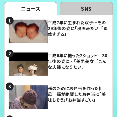
ニュース
SNS
平成7年に生まれた双子…その
29年後の姿に「漫画みたい」「素
敵すぎる」
平成6年に撮った2ショット 30
年後の姿に…「美男美女」「こん
な夫婦になりたい」
孫のためにお弁当を作った祖
母 孫が絶賛したお弁当に「美
味しそう」「お弁当すごい」