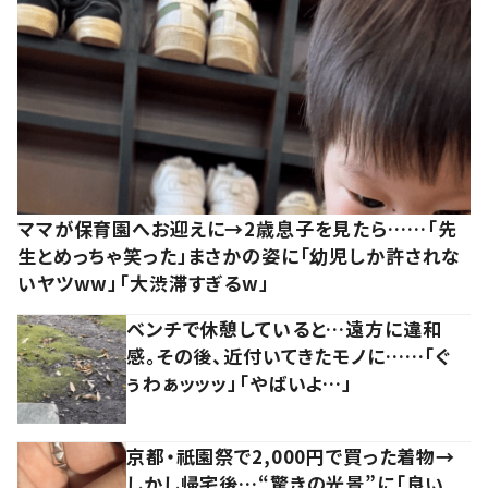
ママが保育園へお迎えに→2歳息子を見たら……「先
生とめっちゃ笑った」まさかの姿に「幼児しか許されな
いヤツww」「大渋滞すぎるw」
ベンチで休憩していると…遠方に違和
感。その後、近付いてきたモノに……「ぐ
ぅわぁッッッ」「やばいよ…」
京都・祇園祭で2,000円で買った着物→
しかし帰宅後…“驚きの光景”に「良い