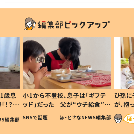
1歳息
小1から不登校、息子は「ギフテ
ひ孫に
「！？」
ッド」だった 父が“ウチ給食”を
が、抱
に「可愛
作り続ける理由とは #令和の親
「涙が
SNSで話題
ほ・とせなNEWS編集部
WS編集部
#令和の子
い」