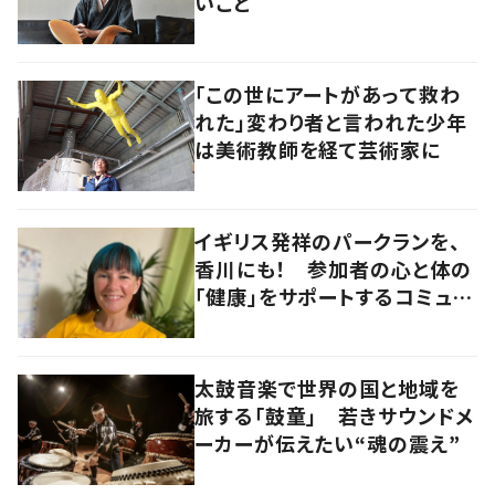
いこと
「この世にアートがあって救わ
れた」変わり者と言われた少年
は美術教師を経て芸術家に
イギリス発祥のパークランを、
香川にも！ 参加者の心と体の
「健康」をサポートするコミュニ
ティづくりの極意とは
太鼓音楽で世界の国と地域を
旅する「鼓童」 若きサウンドメ
ーカーが伝えたい“魂の震え”