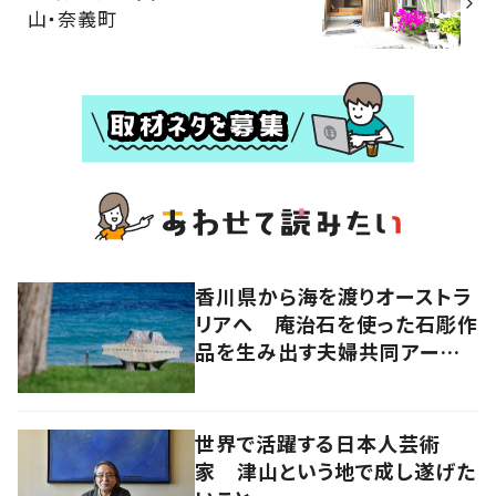
山・奈義町
香川県から海を渡りオーストラ
リアへ 庵治石を使った石彫作
品を生み出す夫婦共同アーティ
スト「アキホタタ」
世界で活躍する日本人芸術
家 津山という地で成し遂げた