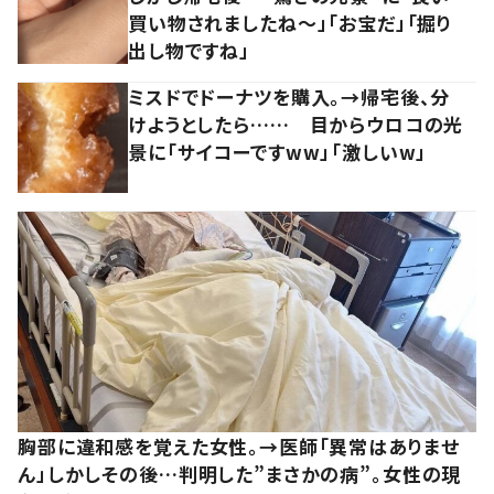
買い物されましたね～」「お宝だ」「掘り
出し物ですね」
ミスドでドーナツを購入。→帰宅後、分
けようとしたら…… 目からウロコの光
景に「サイコーですww」「激しいw」
胸部に違和感を覚えた女性。→医師「異常はありませ
ん」しかしその後…判明した”まさかの病”。女性の現