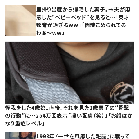
里帰り出産から帰宅した妻子。→夫が用
意した“ベビーベッド”を見ると…「英才
教育が過ぎるww」「闘魂こめられてる
わぁ～ww」
怪我をした4歳娘。直後、それを見た2歳息子の“衝撃
の行動”に…254万回表示「凄い配慮（笑）」「お顔はか
なり重症レベル」
1998年『一世を風靡した雑誌』に載って