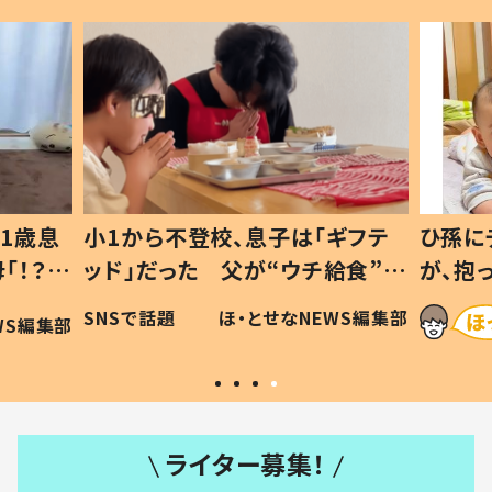
1歳息
小1から不登校、息子は「ギフテ
ひ孫に
「！？」
ッド」だった 父が“ウチ給食”を
が、抱
に「可愛
作り続ける理由とは #令和の親
「涙が
SNSで話題
ほ・とせなNEWS編集部
WS編集部
#令和の子
い」
ライター募集！