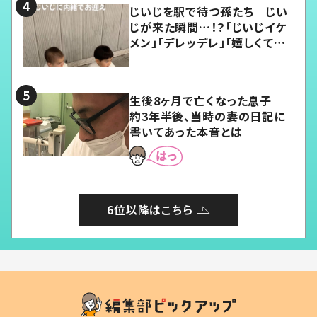
じいじを駅で待つ孫たち じい
じが来た瞬間…！？「じいじイケ
メン」「デレッデレ」「嬉しくて可
愛くてたまらない」「幸せになれ
る」
生後8ヶ月で亡くなった息子
約3年半後、当時の妻の日記に
書いてあった本音とは
6位以降はこちら