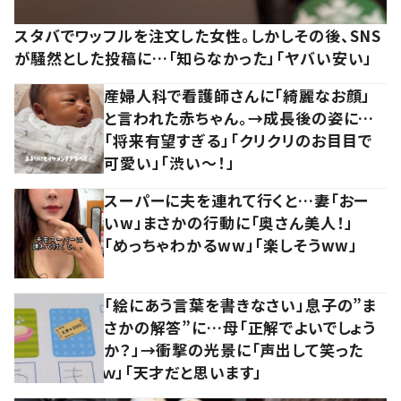
スタバでワッフルを注文した女性。しかしその後、SNS
が騒然とした投稿に…「知らなかった」「ヤバい安い」
産婦人科で看護師さんに「綺麗なお顔」
と言われた赤ちゃん。→成長後の姿に…
「将来有望すぎる」「クリクリのお目目で
可愛い」「渋い～！」
スーパーに夫を連れて行くと…妻「おー
いw」まさかの行動に「奥さん美人！」
「めっちゃわかるww」「楽しそうww」
「絵にあう言葉を書きなさい」息子の”ま
さかの解答”に…母「正解でよいでしょう
か？」→衝撃の光景に「声出して笑った
ｗ」「天才だと思います」