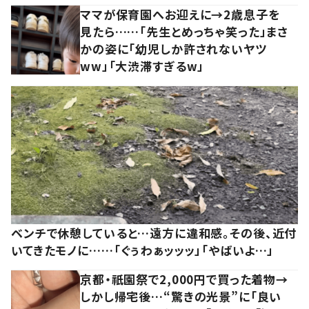
ママが保育園へお迎えに→2歳息子を
見たら……「先生とめっちゃ笑った」まさ
かの姿に「幼児しか許されないヤツ
ww」「大渋滞すぎるw」
ベンチで休憩していると…遠方に違和感。その後、近付
いてきたモノに……「ぐぅわぁッッッ」「やばいよ…」
京都・祇園祭で2,000円で買った着物→
しかし帰宅後…“驚きの光景”に「良い