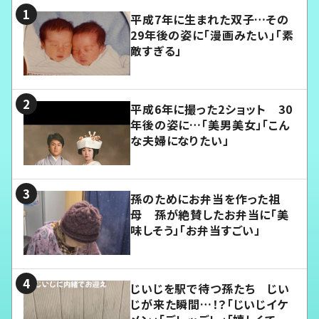
平成7年に生まれた双子…その
29年後の姿に「漫画みたい」「素
敵すぎる」
平成6年に撮った2ショット 30
年後の姿に…「美男美女」「こん
な夫婦になりたい」
孫のためにお弁当を作った祖
母 孫が絶賛したお弁当に「美
味しそう」「お弁当すごい」
じいじを駅で待つ孫たち じい
じが来た瞬間…！？「じいじイケ