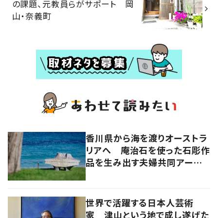
の課題、元教員らがサポート 岡
山・奈義町
香川県から海を渡りオーストラ
リアへ 庵治石を使った石彫作
品を生み出す夫婦共同アーティ
スト「アキホタタ」
世界で活躍する日本人芸術
家 津山という地で成し遂げた