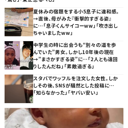
夏休みの宿題をする小5息子に違和感。
→直後、母がみた『衝撃的すぎる姿』
に…「息子くんサイコーww」「吹き出し
ちゃいましたww」
中学生の時に出会うも“別々の道を歩
んでいた”男女。しかし10年後の現在
→”まさかすぎる姿”に…「2人とも遠回
りしたんだね」「素敵過ぎる」
スタバでワッフルを注文した女性。しか
しその後、SNSが騒然とした投稿に…
「知らなかった」「ヤバい安い」