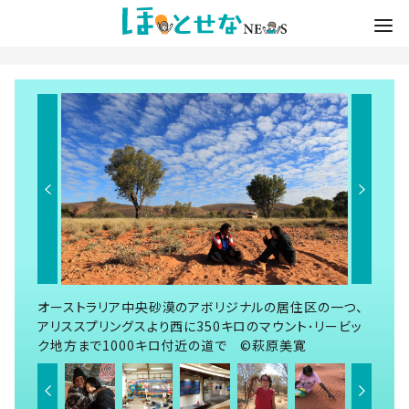
オーストラリア中央砂漠のアボリジナルの居住区の一つ、
アリススプリングスより西に350キロのマウント･リービッ
ク地方まで1000キロ付近の道で ©️萩原美寛