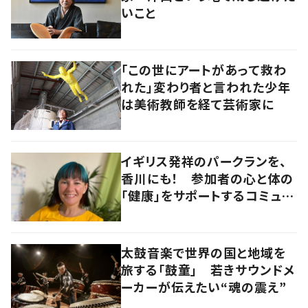
いこと
「この世にアートがあって救わ
れた」変わり者と言われた少年
は美術教師を経て芸術家に
イギリス発祥のパークランを、
香川にも！ 参加者の心と体の
「健康」をサポートするコミュニ
ティづくりの極意とは
太鼓音楽で世界の国と地域を
旅する「鼓童」 若きサウンドメ
ーカーが伝えたい“魂の震え”