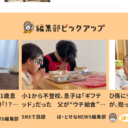
1歳息
小1から不登校、息子は「ギフテ
ひ孫に
「！？」
ッド」だった 父が“ウチ給食”を
が、抱
に「可愛
作り続ける理由とは #令和の親
「涙が
SNSで話題
ほ・とせなNEWS編集部
WS編集部
#令和の子
い」