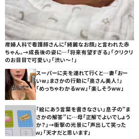
産婦人科で看護師さんに「綺麗なお顔」と言われた赤
ちゃん。→成長後の姿に…「将来有望すぎる」「クリクリ
のお目目で可愛い」「渋い～！」
スーパーに夫を連れて行くと…妻「おー
いw」まさかの行動に「奥さん美人！」
「めっちゃわかるww」「楽しそうww」
「絵にあう言葉を書きなさい」息子の”ま
さかの解答”に…母「正解でよいでしょう
か？」→衝撃の光景に「声出して笑った
ｗ」「天才だと思います」