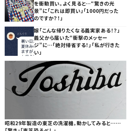
を衝動買い。よく見ると…“驚きの光
景”に「これは即買い」「1000円だった
のですか？！」
嫁「こんな帰りたくなる義実家ある！？」
義父から届いた“衝撃のメッセー
ジ”に…「絶対帰省する！」「私が行きた
い」
昭和29年製造の東芝の洗濯機。動かしてみると……
「驚き」「東芝恐るべし」