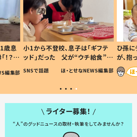
1歳息
小1から不登校、息子は「ギフテ
ひ孫に
「！？」
ッド」だった 父が“ウチ給食”を
が、抱
に「可愛
作り続ける理由とは #令和の親
「涙が
SNSで話題
ほ・とせなNEWS編集部
WS編集部
#令和の子
い」
ライター募集！
“人”のグッドニュースの取材・執筆をしてみませんか？