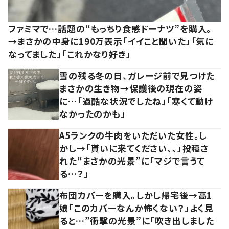
ファミマで…話題の“もっちり食感ドーナツ”を購入。
→まさかの中身に190万表示「イイこと聞いた」「気に
なってました」「これかなり好き」
雪の残る冬の日、ガレージ前で見つけた
まさかの生き物→保護後の現在の姿
に…「過酷な状況でしたね」「寒くて動け
なかったのかも」
A5ランクの牛肉をいただいた女性。し
かし→「貰いに来てください、、」投稿さ
れた“まさかの光景”に「マジで言うて
る…？」
布団カバーを購入。しかし帰宅後→高1
娘「このカバーなんか怖くない？」よく見
ると…”衝撃の光景”に「吹き出しました