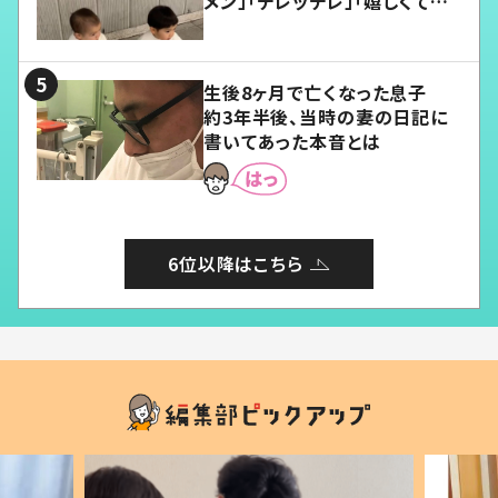
メン」「デレッデレ」「嬉しくて可
愛くてたまらない」「幸せになれ
る」
生後8ヶ月で亡くなった息子
約3年半後、当時の妻の日記に
書いてあった本音とは
6位以降はこちら