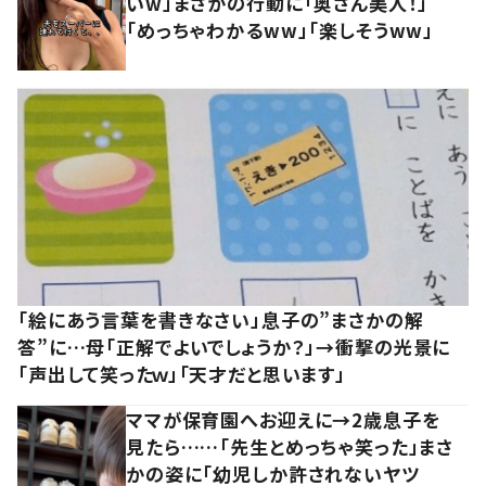
いw」まさかの行動に「奥さん美人！」
「めっちゃわかるww」「楽しそうww」
「絵にあう言葉を書きなさい」息子の”まさかの解
答”に…母「正解でよいでしょうか？」→衝撃の光景に
「声出して笑ったｗ」「天才だと思います」
ママが保育園へお迎えに→2歳息子を
見たら……「先生とめっちゃ笑った」まさ
かの姿に「幼児しか許されないヤツ