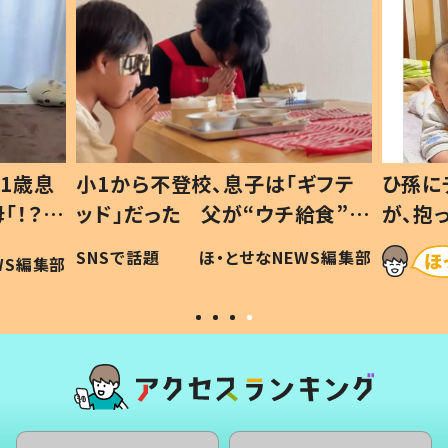
1歳息
小1から不登校、息子は「ギフテ
ひ孫に
「！？」
ッド」だった 父が“ウチ給食”を
が、抱
に「可愛
作り続ける理由とは #令和の親
「涙が
SNSで話題
ほ・とせなNEWS編集部
WS編集部
#令和の子
い」