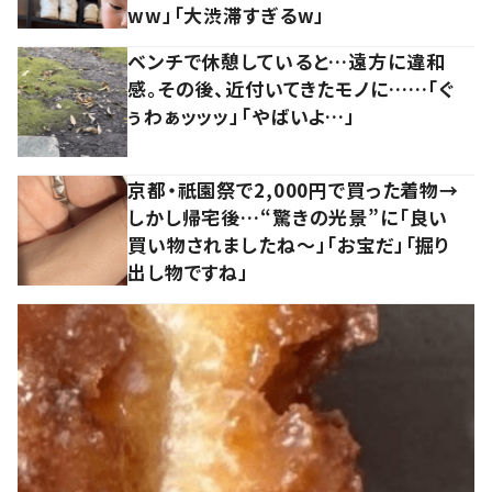
ww」「大渋滞すぎるw」
ベンチで休憩していると…遠方に違和
感。その後、近付いてきたモノに……「ぐ
ぅわぁッッッ」「やばいよ…」
京都・祇園祭で2,000円で買った着物→
しかし帰宅後…“驚きの光景”に「良い
買い物されましたね～」「お宝だ」「掘り
出し物ですね」