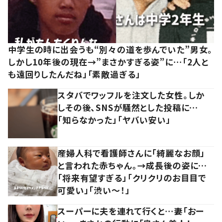
中学生の時に出会うも“別々の道を歩んでいた”男女。
しかし10年後の現在→”まさかすぎる姿”に…「2人と
も遠回りしたんだね」「素敵過ぎる」
スタバでワッフルを注文した女性。しか
しその後、SNSが騒然とした投稿に…
「知らなかった」「ヤバい安い」
産婦人科で看護師さんに「綺麗なお顔」
と言われた赤ちゃん。→成長後の姿に…
「将来有望すぎる」「クリクリのお目目で
可愛い」「渋い～！」
スーパーに夫を連れて行くと…妻「おー