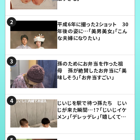
平成6年に撮った2ショット 30
年後の姿に…「美男美女」「こん
な夫婦になりたい」
孫のためにお弁当を作った祖
母 孫が絶賛したお弁当に「美
味しそう」「お弁当すごい」
じいじを駅で待つ孫たち じい
じが来た瞬間…！？「じいじイケ
メン」「デレッデレ」「嬉しくて可
愛くてたまらない」「幸せになれ
る」