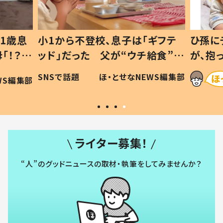
1歳息
小1から不登校、息子は「ギフテ
ひ孫に
「！？」
ッド」だった 父が“ウチ給食”を
が、抱
に「可愛
作り続ける理由とは #令和の親
「涙が
SNSで話題
ほ・とせなNEWS編集部
WS編集部
#令和の子
い」
ライター募集！
“人”のグッドニュースの取材・執筆をしてみませんか？