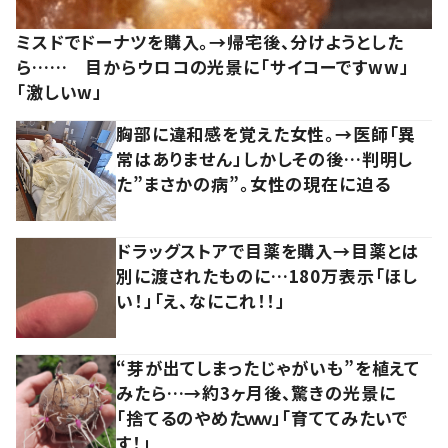
ミスドでドーナツを購入。→帰宅後、分けようとした
ら…… 目からウロコの光景に「サイコーですww」
「激しいw」
胸部に違和感を覚えた女性。→医師「異
常はありません」しかしその後…判明し
た”まさかの病”。女性の現在に迫る
ドラッグストアで目薬を購入→目薬とは
別に渡されたものに…180万表示「ほし
い！」「え、なにこれ！！」
“芽が出てしまったじゃがいも”を植えて
みたら…→約3ヶ月後、驚きの光景に
「捨てるのやめたｗｗ」「育ててみたいで
す！」