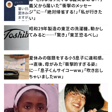
義父から届いた“衝撃のメッセー
ジ”に…「絶対帰省する！」「私が行きた
い」
昭和29年製造の東芝の洗濯機。動かし
てみると……「驚き」「東芝恐るべし」
夏休みの宿題をする小5息子に違和感。
→直後、母がみた『衝撃的すぎる姿』
に…「息子くんサイコーww」「吹き出し
ちゃいましたww」