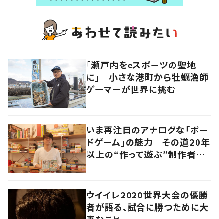
「瀬戸内をeスポーツの聖地
に」 小さな港町から牡蠣漁師
ゲーマーが世界に挑む
いま再注目のアナログな「ボー
ドゲーム」の魅力 その道20年
以上の“作って遊ぶ”制作者に
尋ねてみた
ウイイレ2020世界大会の優勝
者が語る、試合に勝つために大
事なこと