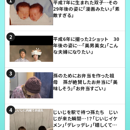
平成7年に生まれた双子…その
29年後の姿に「漫画みたい」「素
敵すぎる」
平成6年に撮った2ショット 30
年後の姿に…「美男美女」「こん
な夫婦になりたい」
孫のためにお弁当を作った祖
母 孫が絶賛したお弁当に「美
味しそう」「お弁当すごい」
じいじを駅で待つ孫たち じい
じが来た瞬間…！？「じいじイケ
メン」「デレッデレ」「嬉しくて可