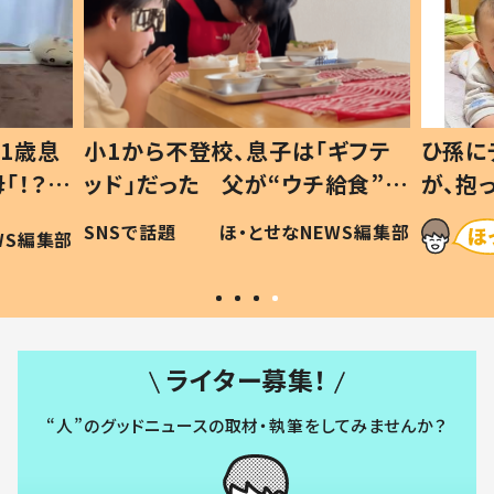
1歳息
小1から不登校、息子は「ギフテ
ひ孫に
「！？」
ッド」だった 父が“ウチ給食”を
が、抱
に「可愛
作り続ける理由とは #令和の親
「涙が
SNSで話題
ほ・とせなNEWS編集部
WS編集部
#令和の子
い」
ライター募集！
“人”のグッドニュースの取材・執筆をしてみませんか？