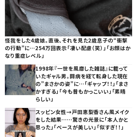
怪我をした4歳娘。直後、それを見た2歳息子の“衝撃
の行動”に…254万回表示「凄い配慮（笑）」「お顔はか
なり重症レベル」
1998年『一世を風靡した雑誌』に載って
いたギャル男。闘病を経て転身した現在
の”まさかの姿”に…「ギャップ！！」「まさ
かすぎる」「今も昔もかっこいい」「素晴
らしい」
スッピン女性→戸田恵梨香さん風メイク
をした結果……驚きの光景に「本人かと
思った」「ベースが美しい」「似すぎ！！」