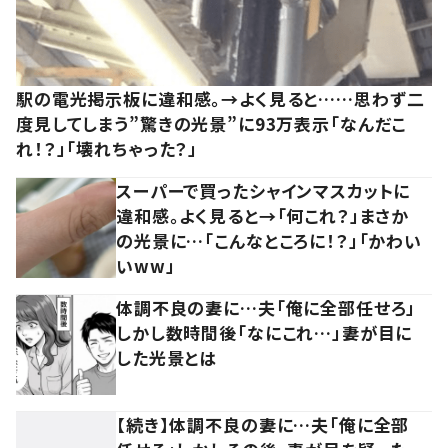
駅の電光掲示板に違和感。→よく見ると……思わず二
度見してしまう”驚きの光景”に93万表示「なんだこ
れ！？」「壊れちゃった？」
スーパーで買ったシャインマスカットに
違和感。よく見ると→「何これ？」まさか
の光景に…「こんなところに！？」「かわい
いww」
体調不良の妻に…夫「俺に全部任せろ」
しかし数時間後「なにこれ…」妻が目に
した光景とは
【続き】体調不良の妻に…夫「俺に全部