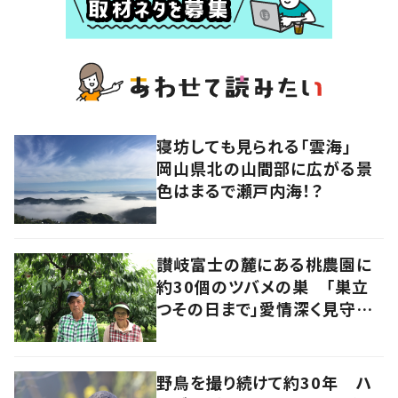
寝坊しても見られる「雲海」
岡山県北の山間部に広がる景
色はまるで瀬戸内海！？
讃岐富士の麓にある桃農園に
約30個のツバメの巣 「巣立
つその日まで」愛情深く見守る
夫婦の物語 香川・丸亀市
野鳥を撮り続けて約30年 ハ