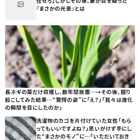
任せろ」しかしその後、妻が目を疑った
『まさかの光景』とは
長ネギの葉だけ収穫し、数年間放置…→その後、掘り
起こしてみた結果…“驚愕の姿”に「え？」「我々は進化
の瞬間を目にしたのか」
洗濯物のカゴを片付けていた女性「もら
ってもいいですよね？」思いがけず手にし
た“まさかのモノ”に…「いただいておき