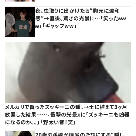
夜、虫取りに出かけたら“胸元に違和
感”→直後、驚きの光景に…「笑ったｗｗ
ｗ」「ギャップww」
メルカリで買ったズッキーニの種。→土に植えて3ヶ月
放置した結果……『衝撃の光景』に「ズッキーニも凶器
になるのか、、」「野太い音！笑」
20歳の孫娘が帰省のたびにする“隠し