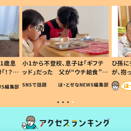
1歳息
小1から不登校、息子は「ギフテ
ひ孫に
「！？」
ッド」だった 父が“ウチ給食”を
が、抱
に「可愛
作り続ける理由とは #令和の親
「涙が
SNSで話題
ほ・とせなNEWS編集部
WS編集部
#令和の子
い」