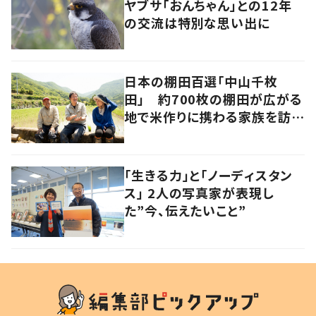
ヤブサ「おんちゃん」との12年
の交流は特別な思い出に
日本の棚田百選「中山千枚
田」 約700枚の棚田が広がる
地で米作りに携わる家族を訪ね
て 香川・小豆島
「生きる力」と「ノーディスタン
ス」 2人の写真家が表現し
た”今、伝えたいこと”