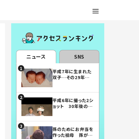
ニュース
SNS
平成7年に生まれた
双子…その29年後
の姿に「漫画みたい」
「素敵すぎる」
平成6年に撮った2シ
ョット 30年後の姿
に…「美男美女」「こ
んな夫婦になりた
い」
孫のためにお弁当を
作った祖母 孫が絶