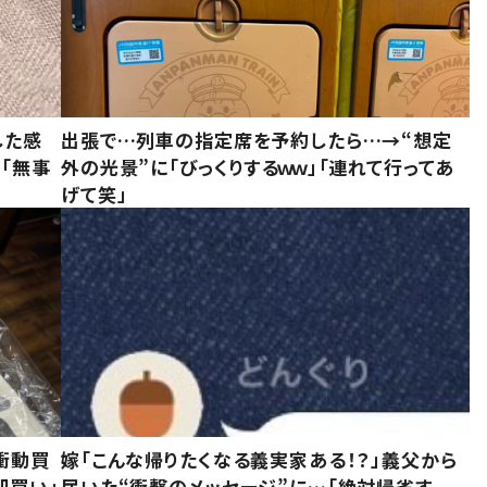
した感
出張で…列車の指定席を予約したら…→“想定
に「無事
外の光景”に「びっくりするｗｗ」「連れて行ってあ
げて笑」
衝動買
嫁「こんな帰りたくなる義実家ある！？」義父から
即買い」
届いた“衝撃のメッセージ”に…「絶対帰省す