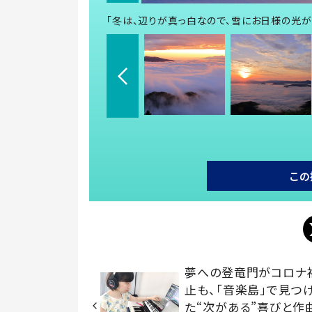
「冬は、辺りが真っ白なので、雪にお日様の光
この
夢への登竜門がコロナ
止も、「音楽島」で見つ
た“次がある”喜びと作