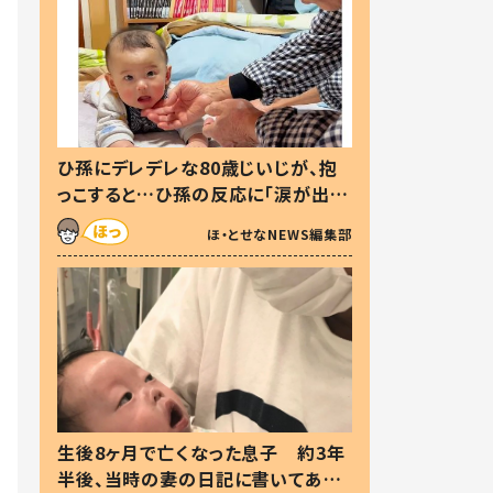
ひ孫にデレデレな80歳じいじが、抱
っこすると…ひ孫の反応に「涙が出ま
した」「可愛くて仕方ない」
ほ・とせなNEWS編集部
生後8ヶ月で亡くなった息子 約3年
半後、当時の妻の日記に書いてあっ