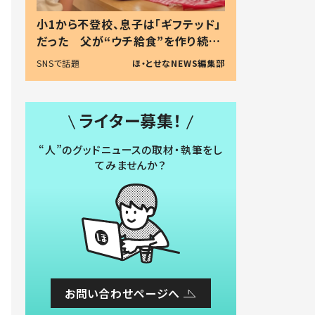
小1から不登校、息子は「ギフテッド」
だった 父が“ウチ給食”を作り続け
る理由とは #令和の親 #令和の子
SNSで話題
ほ・とせなNEWS編集部
ライター募集！
“人”のグッドニュースの取材・執筆をし
てみませんか？
お問い合わせページへ