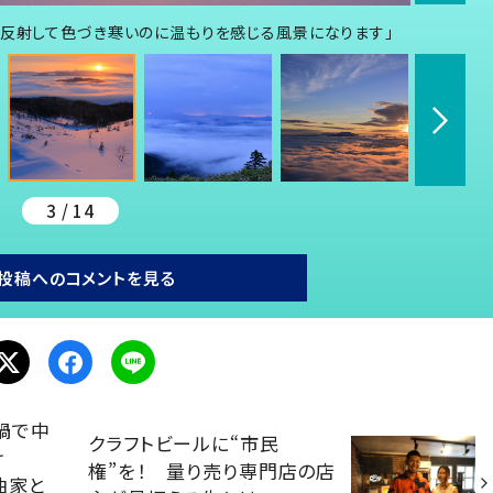
が反射して色づき寒いのに温もりを感じる風景になります」
3 / 14
投稿へのコメントを見る
禍で中
クラフトビールに“市民
け
権”を！ 量り売り専門店の店
曲家と