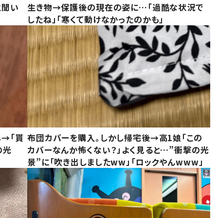
と聞い
生き物→保護後の現在の姿に…「過酷な状況で
したね」「寒くて動けなかったのかも」
し→「貰
布団カバーを購入。しかし帰宅後→高1娘「この
の光
カバーなんか怖くない？」よく見ると…”衝撃の光
景”に「吹き出しましたww」「ロックやんwww」