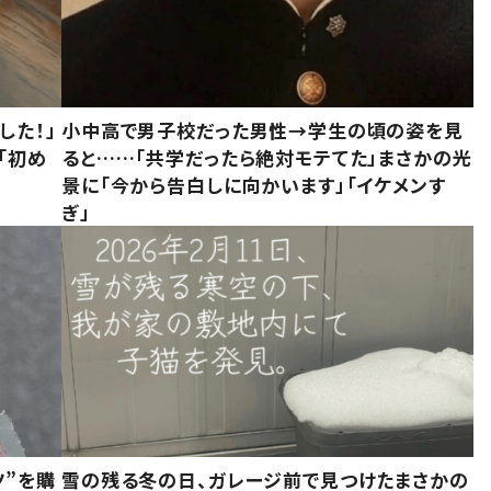
した！」
小中高で男子校だった男性→学生の頃の姿を見
「初め
ると……「共学だったら絶対モテてた」まさかの光
」
景に「今から告白しに向かいます」「イケメンす
ぎ」
ツ”を購
雪の残る冬の日、ガレージ前で見つけたまさかの