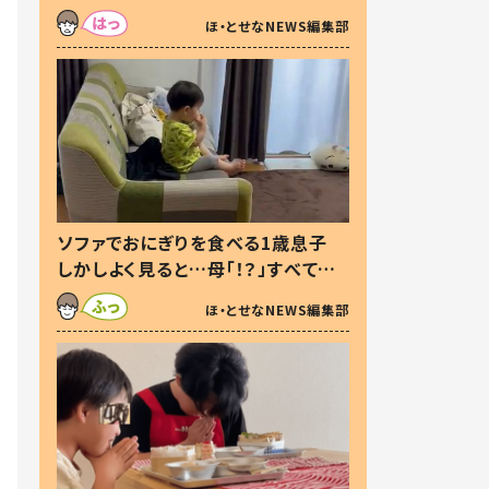
た本音とは
ほ・とせなNEWS編集部
ソファでおにぎりを食べる1歳息子
しかしよく見ると…母「！？」すべてを
察した母の投稿に「可愛いから許
ほ・とせなNEWS編集部
す！」「現行犯〜」