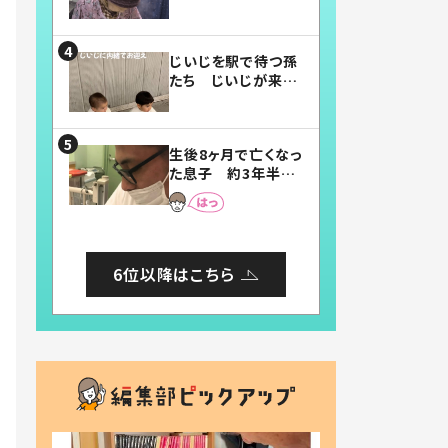
賛したお弁当に「美
味しそう」「お弁当す
ごい」
じいじを駅で待つ孫
たち じいじが来た
瞬間…！？「じいじイ
ケメン」「デレッデレ」
「嬉しくて可愛くてた
生後8ヶ月で亡くなっ
まらない」「幸せにな
た息子 約3年半
れる」
後、当時の妻の日記
に書いてあった本音
とは
6位以降はこちら