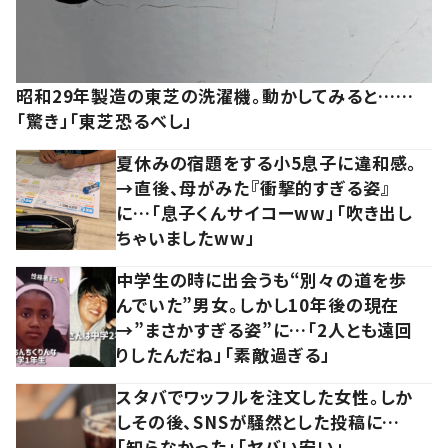
昭和29年製造の東芝の洗濯機。動かしてみると……
「驚き」「東芝恐るべし」
夏休みの宿題をする小5息子に違和感。
→直後、母がみた『衝撃的すぎる姿』
に…「息子くんサイコーww」「吹き出し
ちゃいましたww」
中学生の時に出会うも“別々の道を歩
んでいた”男女。しかし10年後の現在
→”まさかすぎる姿”に…「2人とも遠回
りしたんだね」「素敵過ぎる」
スタバでワッフルを注文した女性。しか
しその後、SNSが騒然とした投稿に…
「知らなかった」「ヤバい安い」