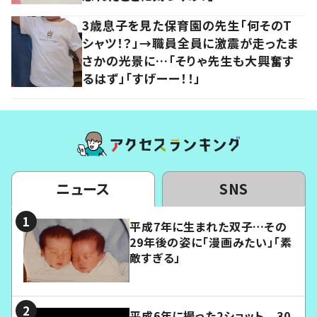
3歳息子を見た保育園の先生「何そのT
シャツ！？」→職員全員に激震が走ったま
さかの光景に…「そりゃ先生も大興奮す
るはず」「すげーー！！」
ニュース
SNS
平成7年に生まれた双子…その
29年後の姿に「漫画みたい」「素
敵すぎる」
平成6年に撮った2ショット 30