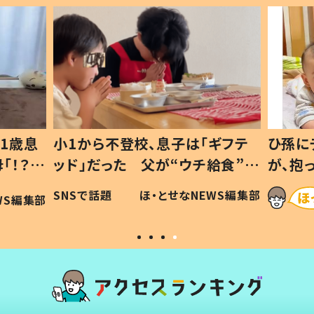
1歳息
小1から不登校、息子は「ギフテ
ひ孫に
「！？」
ッド」だった 父が“ウチ給食”を
が、抱
に「可愛
作り続ける理由とは #令和の親
「涙が
SNSで話題
ほ・とせなNEWS編集部
WS編集部
#令和の子
い」