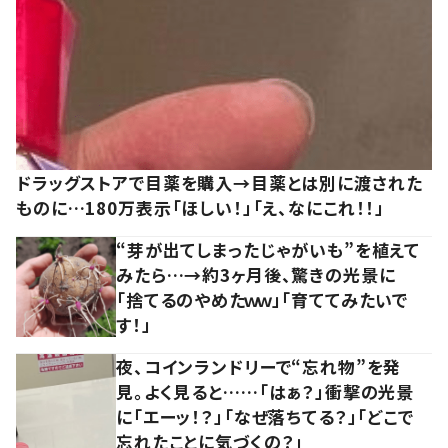
ドラッグストアで目薬を購入→目薬とは別に渡された
ものに…180万表示「ほしい！」「え、なにこれ！！」
“芽が出てしまったじゃがいも”を植えて
みたら…→約3ヶ月後、驚きの光景に
「捨てるのやめたｗｗ」「育ててみたいで
す！」
夜、コインランドリーで“忘れ物”を発
見。よく見ると……「はぁ？」衝撃の光景
に「エーッ！？」「なぜ落ちてる？」「どこで
忘れたことに気づくの？」