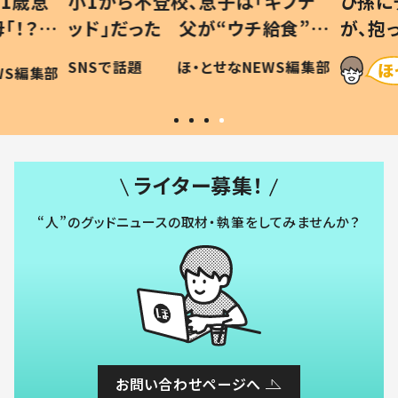
1歳息
小1から不登校、息子は「ギフテ
ひ孫に
「！？」
ッド」だった 父が“ウチ給食”を
が、抱
に「可愛
作り続ける理由とは #令和の親
「涙が
SNSで話題
ほ・とせなNEWS編集部
WS編集部
#令和の子
い」
ライター募集！
“人”のグッドニュースの取材・執筆をしてみませんか？
お問い合わせページへ