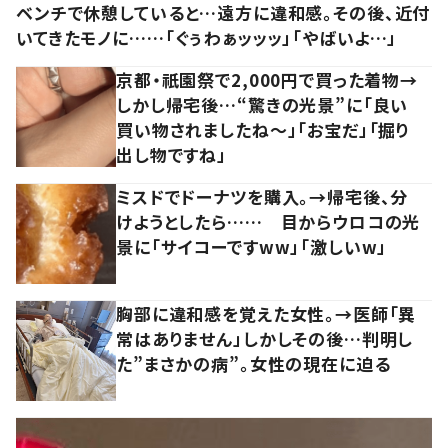
ベンチで休憩していると…遠方に違和感。その後、近付
いてきたモノに……「ぐぅわぁッッッ」「やばいよ…」
京都・祇園祭で2,000円で買った着物→
しかし帰宅後…“驚きの光景”に「良い
買い物されましたね～」「お宝だ」「掘り
出し物ですね」
ミスドでドーナツを購入。→帰宅後、分
けようとしたら…… 目からウロコの光
景に「サイコーですww」「激しいw」
胸部に違和感を覚えた女性。→医師「異
常はありません」しかしその後…判明し
た”まさかの病”。女性の現在に迫る