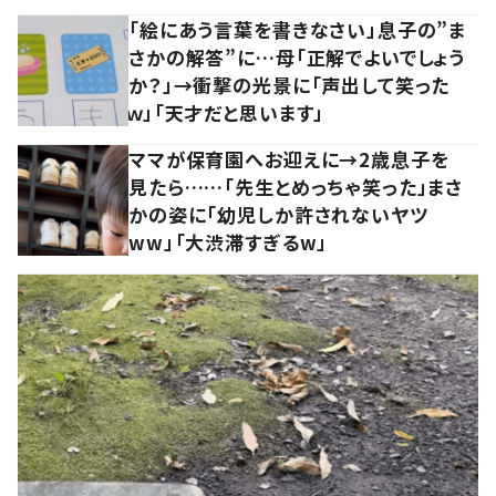
「絵にあう言葉を書きなさい」息子の”ま
さかの解答”に…母「正解でよいでしょう
か？」→衝撃の光景に「声出して笑った
ｗ」「天才だと思います」
ママが保育園へお迎えに→2歳息子を
見たら……「先生とめっちゃ笑った」まさ
かの姿に「幼児しか許されないヤツ
ww」「大渋滞すぎるw」