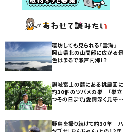
寝坊しても見られる「雲海」
岡山県北の山間部に広がる景
色はまるで瀬戸内海！？
讃岐富士の麓にある桃農園に
約30個のツバメの巣 「巣立
つその日まで」愛情深く見守る
夫婦の物語 香川・丸亀市
野鳥を撮り続けて約30年 ハ
ヤブサ「おんちゃん」との12年