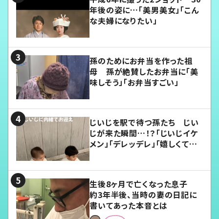
年後の姿に…「美男美女」「こん
な夫婦になりたい」
孫のためにお弁当を作った祖
母 孫が絶賛したお弁当に「美
味しそう」「お弁当すごい」
じいじを駅で待つ孫たち じい
じが来た瞬間…！？「じいじイケ
メン」「デレッデレ」「嬉しくて可
愛くてたまらない」「幸せになれ
る」
生後8ヶ月で亡くなった息子
約3年半後、当時の妻の日記に
書いてあった本音とは