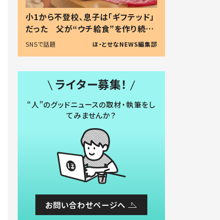
小1から不登校、息子は「ギフテッド」
だった 父が“ウチ給食”を作り続け
る理由とは #令和の親 #令和の子
SNSで話題
ほ・とせなNEWS編集部
ライター募集！
“人”のグッドニュースの取材・執筆をし
てみませんか？
お問い合わせページへ