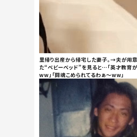
里帰り出産から帰宅した妻子。→夫が用
た“ベビーベッド”を見ると…「英才教育
ww」「闘魂こめられてるわぁ～ww」