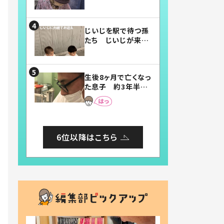
賛したお弁当に「美
味しそう」「お弁当す
ごい」
じいじを駅で待つ孫
たち じいじが来た
瞬間…！？「じいじイ
ケメン」「デレッデレ」
「嬉しくて可愛くてた
生後8ヶ月で亡くなっ
まらない」「幸せにな
た息子 約3年半
れる」
後、当時の妻の日記
に書いてあった本音
とは
6位以降はこちら