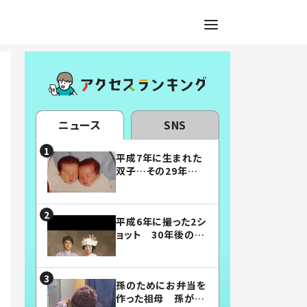
ニュース
SNS
平成7年に生まれた
双子…その29年後
の姿に「漫画みたい」
「素敵すぎる」
平成6年に撮った2シ
ョット 30年後の姿
に…「美男美女」「こ
んな夫婦になりた
い」
孫のためにお弁当を
作った祖母 孫が絶