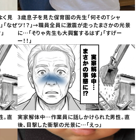
よく見
3歳息子を見た保育園の先生「何そのTシャ
」「なぜ
ツ！？」→職員全員に激震が走ったまさかの光景
」
に…「そりゃ先生も大興奮するはず」「すげー
ー！！」
性。直
実家解体中…作業員に話しかけられた男性。直
後、目撃した衝撃の光景に…「えっ」