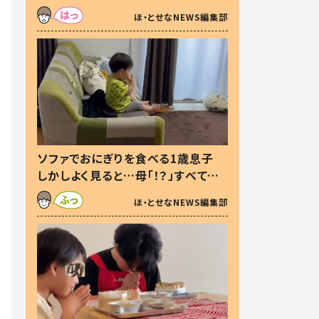
た本音とは
ほ・とせなNEWS編集部
ソファでおにぎりを食べる1歳息子
しかしよく見ると…母「！？」すべてを
察した母の投稿に「可愛いから許
ほ・とせなNEWS編集部
す！」「現行犯〜」