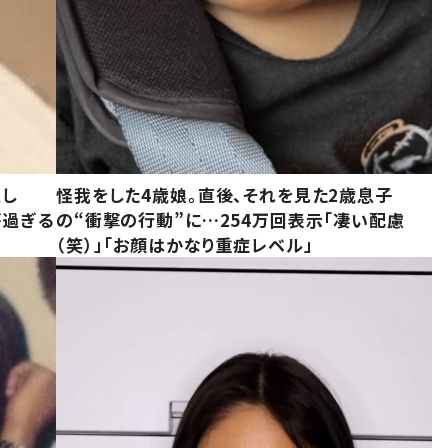
意し
怪我をした4歳娘。直後、それを見た2歳息子
が過ぎる
の“衝撃の行動”に…254万回表示「凄い配慮
（笑）」「お顔はかなり重症レベル」