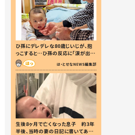
ひ孫にデレデレな80歳じいじが、抱
っこすると…ひ孫の反応に「涙が出ま
した」「可愛くて仕方ない」
ほ・とせなNEWS編集部
生後8ヶ月で亡くなった息子 約3年
半後、当時の妻の日記に書いてあっ