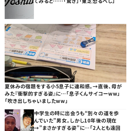
てみると……「驚き」「東芝恐るべし」
夏休みの宿題をする小5息子に違和感。→直後、母が
みた『衝撃的すぎる姿』に…「息子くんサイコーww」
「吹き出しちゃいましたww」
中学生の時に出会うも“別々の道を歩
んでいた”男女。しかし10年後の現在
→”まさかすぎる姿”に…「2人とも遠回