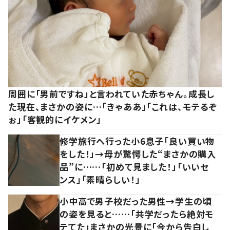
周囲に「男前ですね」と言われていた赤ちゃん。成長し
た現在、まさかの姿に…「きゃああ」「これは、モテるぞ
ぉ」「客観的にイケメン」
修学旅行へ行った小6息子「良い買い物
をした！」→母が驚愕した“まさかの購入
品”に……「初めて見ました！」「いいセ
ンス」「素晴らしい！」
小中高で男子校だった男性→学生の頃
の姿を見ると……「共学だったら絶対モ
テてた」まさかの光景に「今から告白し