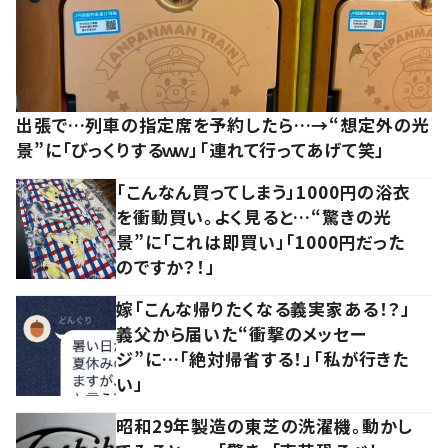
出張で…列車の指定席を予約したら…→“想定外の光
景”に「びっくりするｗｗ」「連れて行ってあげて笑」
「こんなん買ってしまう」1000円の浴衣
を衝動買い。よく見ると…“驚きの光
景”に「これは即買い」「1000円だった
のですか？！」
嫁「こんな帰りたくなる義実家ある！？」
義父から届いた“衝撃のメッセー
ジ”に…「絶対帰省する！」「私が行きた
い」
昭和29年製造の東芝の洗濯機。動かし