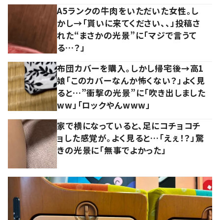
A5ランクの牛肉をいただいた女性。し
かし→「貰いに来てください、、」投稿さ
れた“まさかの光景”に「マジで言うて
る…？」
布団カバーを購入。しかし帰宅後→高1
娘「このカバーなんか怖くない？」よく見
ると…”衝撃の光景”に「吹き出しました
ww」「ロックやんwww」
家で横になっていると、足にコチョコチ
ョした感覚が。よく見ると…「えぇ！？」驚
きの光景に「無事でよかった」