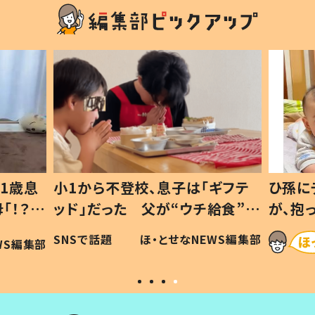
1歳息
小1から不登校、息子は「ギフテ
ひ孫に
「！？」
ッド」だった 父が“ウチ給食”を
が、抱
に「可愛
作り続ける理由とは #令和の親
「涙が
SNSで話題
ほ・とせなNEWS編集部
WS編集部
#令和の子
い」