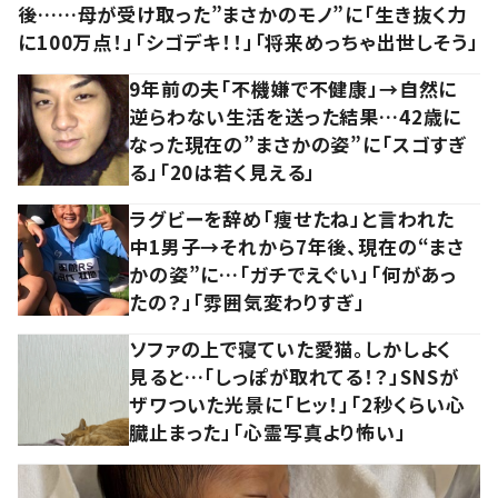
後……母が受け取った”まさかのモノ”に「生き抜く力
に100万点！」「シゴデキ！！」「将来めっちゃ出世しそう」
9年前の夫「不機嫌で不健康」→自然に
逆らわない生活を送った結果…42歳に
なった現在の”まさかの姿”に「スゴすぎ
る」「20は若く見える」
ラグビーを辞め「痩せたね」と言われた
中1男子→それから7年後、現在の“まさ
かの姿”に…「ガチでえぐい」「何があっ
たの？」「雰囲気変わりすぎ」
ソファの上で寝ていた愛猫。しかしよく
見ると…「しっぽが取れてる！？」SNSが
ザワついた光景に「ヒッ！」「2秒くらい心
臓止まった」「心霊写真より怖い」