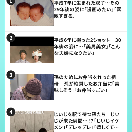
平成7年に生まれた双子…その
29年後の姿に「漫画みたい」「素
敵すぎる」
平成6年に撮った2ショット 30
年後の姿に…「美男美女」「こん
な夫婦になりたい」
孫のためにお弁当を作った祖
母 孫が絶賛したお弁当に「美
味しそう」「お弁当すごい」
じいじを駅で待つ孫たち じい
じが来た瞬間…！？「じいじイケ
メン」「デレッデレ」「嬉しくて可