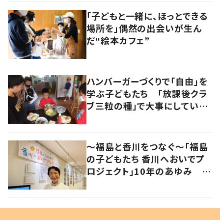
「子どもと一緒に、ほっとできる
場所を」偶然の出会いが生ん
だ“絵本カフェ”
ハンバーガーづくりで「自由」を
学ぶ子どもたち 「放課後クラ
ブ三粒の種」で大事にしている
こととは？
～福島と香川をつなぐ～「福島
の子どもたち 香川へおいでプ
ロジェクト」10年のあゆみ #
あれから私は