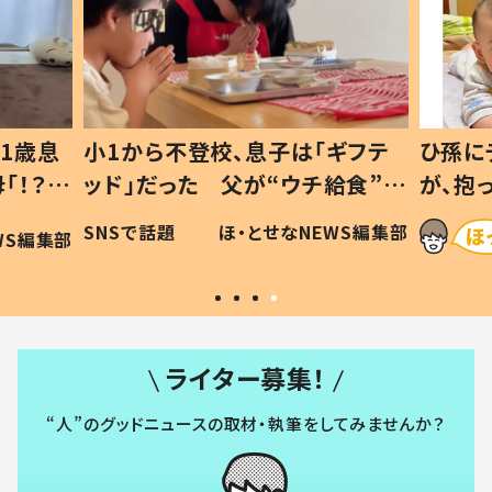
1歳息
小1から不登校、息子は「ギフテ
ひ孫に
「！？」
ッド」だった 父が“ウチ給食”を
が、抱
に「可愛
作り続ける理由とは #令和の親
「涙が
SNSで話題
ほ・とせなNEWS編集部
WS編集部
#令和の子
い」
ライター募集！
“人”のグッドニュースの取材・執筆をしてみませんか？