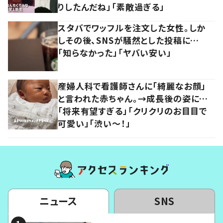
りしたんだね」「素敵過ぎる」
スタバでワッフルを注文した女性。しか
しその後、SNSが騒然とした投稿に…
「知らなかった」「ヤバい安い」
産婦人科で看護師さんに「綺麗なお顔」
と言われた赤ちゃん。→成長後の姿に…
「将来有望すぎる」「クリクリのお目目で
可愛い」「渋い～！」
ニュース
SNS