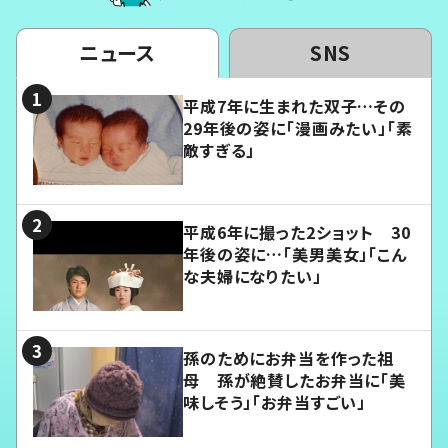
ニュース
SNS
平成7年に生まれた双子…その
29年後の姿に「漫画みたい」「素
敵すぎる」
平成6年に撮った2ショット 30
年後の姿に…「美男美女」「こん
な夫婦になりたい」
孫のためにお弁当を作った祖
母 孫が絶賛したお弁当に「美
味しそう」「お弁当すごい」