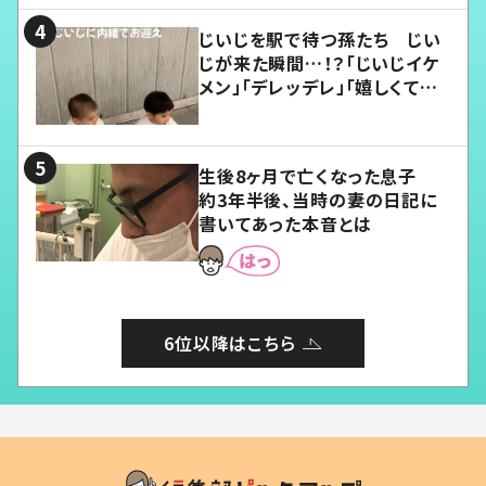
じいじを駅で待つ孫たち じい
じが来た瞬間…！？「じいじイケ
メン」「デレッデレ」「嬉しくて可
愛くてたまらない」「幸せになれ
る」
生後8ヶ月で亡くなった息子
約3年半後、当時の妻の日記に
書いてあった本音とは
6位以降はこちら