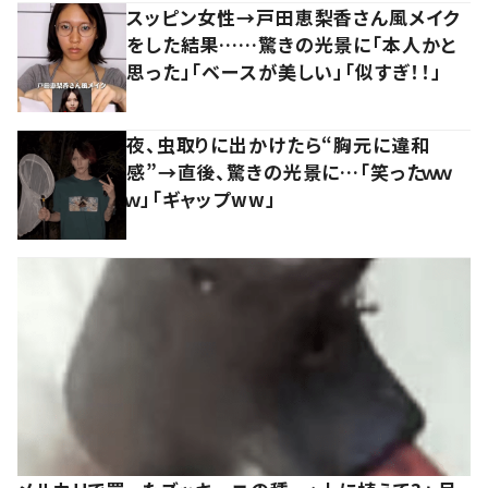
スッピン女性→戸田恵梨香さん風メイク
をした結果……驚きの光景に「本人かと
思った」「ベースが美しい」「似すぎ！！」
夜、虫取りに出かけたら“胸元に違和
感”→直後、驚きの光景に…「笑ったｗｗ
ｗ」「ギャップww」