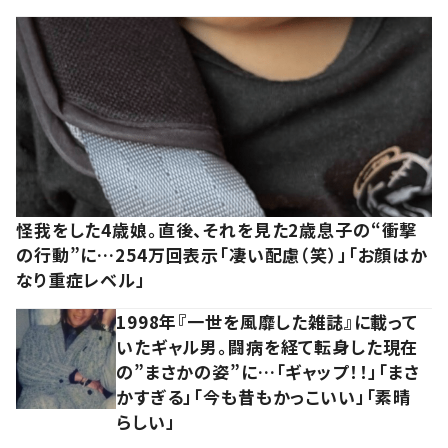
怪我をした4歳娘。直後、それを見た2歳息子の“衝撃
の行動”に…254万回表示「凄い配慮（笑）」「お顔はか
なり重症レベル」
1998年『一世を風靡した雑誌』に載って
いたギャル男。闘病を経て転身した現在
の”まさかの姿”に…「ギャップ！！」「まさ
かすぎる」「今も昔もかっこいい」「素晴
らしい」