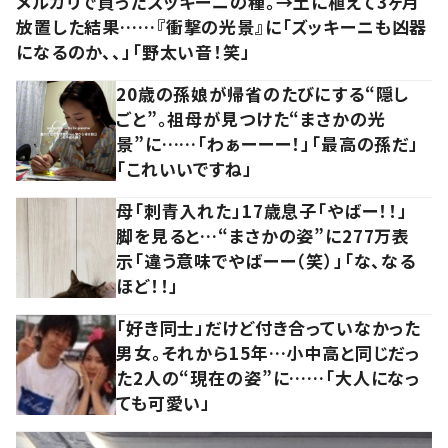
メルカリで買ったズッキーニの種。→土に植えて3ヶ月
放置した結果……『衝撃の光景』に「ズッキーニも凶器
になるのか、、」「野太い音！笑」
20歳の孫娘が帰省のたびにする“隠し
ごと”。祖母が見つけた“まさかの光
景”に……「わぁーーー！」「最高の孫だ」
「これいいですね」
母「刺青入れた」17歳息子「やばー！！」
脚を見ると…“まさかの姿”に277万表
示「違う意味でやばーー（笑）」「な、なる
ほど！！」
「好き同士」だけど付き合っていなかった
男女。それから15年…小中高と同じだっ
た2人の“現在の姿”に……「大人になっ
ても可愛い」