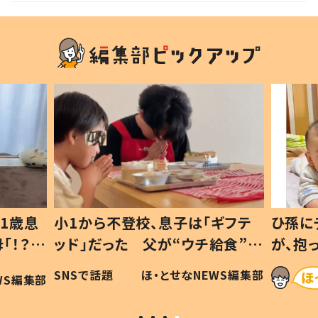
1歳息
小1から不登校、息子は「ギフテ
ひ孫に
「！？」
ッド」だった 父が“ウチ給食”を
が、抱
に「可愛
作り続ける理由とは #令和の親
「涙が
SNSで話題
ほ・とせなNEWS編集部
WS編集部
#令和の子
い」