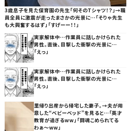
3歳息子を見た保育園の先生「何そのTシャツ！？」→職
員全員に激震が走ったまさかの光景に…「そりゃ先生
も大興奮するはず」「すげーー！！」
実家解体中…作業員に話しかけられた
男性。直後、目撃した衝撃の光景に…
「えっ」
実家解体中…作業員に話しかけられた
男性。直後、目撃した衝撃の光景に…
「えっ」
里帰り出産から帰宅した妻子。→夫が用
意した“ベビーベッド”を見ると…「英才
教育が過ぎるww」「闘魂こめられてる
わぁ～ww」