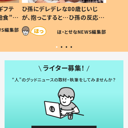
ギフテ
ひ孫にデレデレな80歳じいじ
給食”を
が、抱っこすると…ひ孫の反応に
和の親
「涙が出ました」「可愛くて仕方な
WS編集部
ほ・とせなNEWS編集部
い」
ライター募集！
“人”のグッドニュースの取材・執筆をしてみませんか？