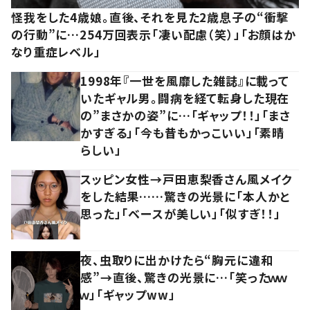
怪我をした4歳娘。直後、それを見た2歳息子の“衝撃
の行動”に…254万回表示「凄い配慮（笑）」「お顔はか
なり重症レベル」
1998年『一世を風靡した雑誌』に載って
いたギャル男。闘病を経て転身した現在
の”まさかの姿”に…「ギャップ！！」「まさ
かすぎる」「今も昔もかっこいい」「素晴
らしい」
スッピン女性→戸田恵梨香さん風メイク
をした結果……驚きの光景に「本人かと
思った」「ベースが美しい」「似すぎ！！」
夜、虫取りに出かけたら“胸元に違和
感”→直後、驚きの光景に…「笑ったｗｗ
ｗ」「ギャップww」