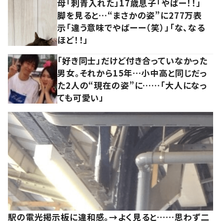
母「刺青入れた」17歳息子「やばー！！」
脚を見ると…“まさかの姿”に277万表
示「違う意味でやばーー（笑）」「な、なる
ほど！！」
「好き同士」だけど付き合っていなかった
男女。それから15年…小中高と同じだっ
た2人の“現在の姿”に……「大人になっ
ても可愛い」
駅の電光掲示板に違和感。→よく見ると……思わず二