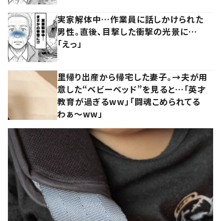
実家解体中…作業員に話しかけられた
男性。直後、目撃した衝撃の光景に…
「えっ」
里帰り出産から帰宅した妻子。→夫が用
意した“ベビーベッド”を見ると…「英才
教育が過ぎるww」「闘魂こめられてる
わぁ～ww」