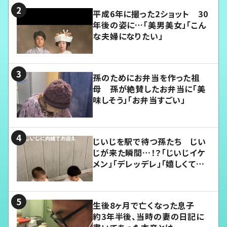
平成6年に撮った2ショット 30
年後の姿に…「美男美女」「こん
な夫婦になりたい」
孫のためにお弁当を作った祖
母 孫が絶賛したお弁当に「美
味しそう」「お弁当すごい」
じいじを駅で待つ孫たち じい
じが来た瞬間…！？「じいじイケ
メン」「デレッデレ」「嬉しくて可
愛くてたまらない」「幸せになれ
る」
生後8ヶ月で亡くなった息子
約3年半後、当時の妻の日記に