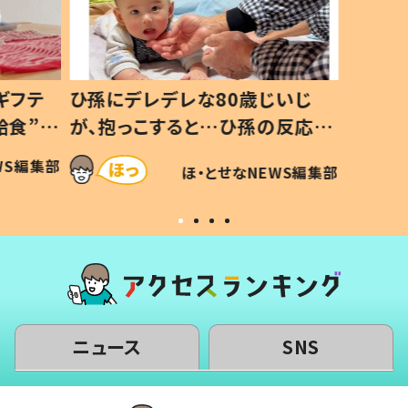
ギフテ
ひ孫にデレデレな80歳じいじ
給食”を
が、抱っこすると…ひ孫の反応に
和の親
「涙が出ました」「可愛くて仕方な
WS編集部
ほ・とせなNEWS編集部
い」
ニュース
SNS