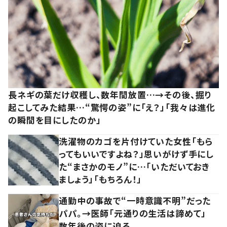
長ネギの葉だけ収穫し、数年間放置…→その後、掘り
起こしてみた結果…“驚愕の姿”に「え？」「我々は進化
の瞬間を目にしたのか」
洗濯物のカゴを片付けていた女性「もら
ってもいいですよね？」思いがけず手にし
た“まさかのモノ”に…「いただいておき
ましょう」「もちろん！」
通勤中の事故で“一時意識不明”だった
パパ。→医師「元通りの生活は諦めて」
数年後の姿に迫る