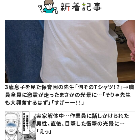
3歳息子を見た保育園の先生「何そのTシャツ！？」→職
員全員に激震が走ったまさかの光景に…「そりゃ先生
も大興奮するはず」「すげーー！！」
実家解体中…作業員に話しかけられた
男性。直後、目撃した衝撃の光景に…
「えっ」