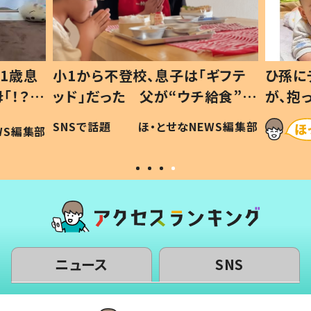
1歳息
小1から不登校、息子は「ギフテ
ひ孫に
「！？」
ッド」だった 父が“ウチ給食”を
が、抱
に「可愛
作り続ける理由とは #令和の親
「涙が
SNSで話題
ほ・とせなNEWS編集部
WS編集部
#令和の子
い」
ニュース
SNS