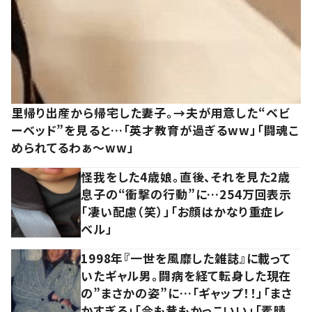
里帰り出産から帰宅した妻子。→夫が用意した“ベビ
ーベッド”を見ると…「英才教育が過ぎるww」「闘魂こ
められてるわぁ～ww」
怪我をした4歳娘。直後、それを見た2歳
息子の“衝撃の行動”に…254万回表示
「凄い配慮（笑）」「お顔はかなり重症レ
ベル」
1998年『一世を風靡した雑誌』に載って
いたギャル男。闘病を経て転身した現在
の”まさかの姿”に…「ギャップ！！」「まさ
かすぎる」「今も昔もかっこいい」「素晴