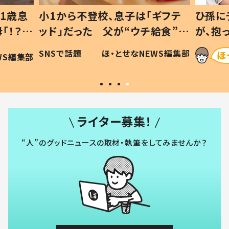
1歳息
小1から不登校、息子は「ギフテ
ひ孫に
「！？」
ッド」だった 父が“ウチ給食”を
が、抱
に「可愛
作り続ける理由とは #令和の親
「涙が
SNSで話題
ほ・とせなNEWS編集部
WS編集部
#令和の子
い」
ライター募集！
“人”のグッドニュースの取材・執筆をしてみませんか？