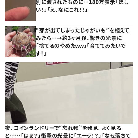
別に渡されたものに…180万表示「ほし
い！」「え、なにこれ！！」
“芽が出てしまったじゃがいも”を植えて
みたら…→約3ヶ月後、驚きの光景に
「捨てるのやめたｗｗ」「育ててみたいで
す！」
夜、コインランドリーで“忘れ物”を発見。よく見る
と……「はぁ？」衝撃の光景に「エーッ！？」「なぜ落ちて