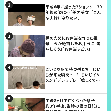
平成6年に撮った2ショット 30
年後の姿に…「美男美女」「こん
な夫婦になりたい」
孫のためにお弁当を作った祖
母 孫が絶賛したお弁当に「美
味しそう」「お弁当すごい」
じいじを駅で待つ孫たち じい
じが来た瞬間…！？「じいじイケ
メン」「デレッデレ」「嬉しくて可
愛くてたまらない」「幸せになれ
る」
生後8ヶ月で亡くなった息子
約3年半後、当時の妻の日記に