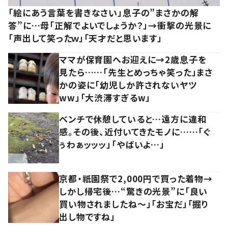
「絵にあう言葉を書きなさい」息子の”まさかの解
答”に…母「正解でよいでしょうか？」→衝撃の光景に
「声出して笑ったｗ」「天才だと思います」
ママが保育園へお迎えに→2歳息子を
見たら……「先生とめっちゃ笑った」まさ
かの姿に「幼児しか許されないヤツ
ww」「大渋滞すぎるw」
ベンチで休憩していると…遠方に違和
感。その後、近付いてきたモノに……「ぐ
ぅわぁッッッ」「やばいよ…」
京都・祇園祭で2,000円で買った着物→
しかし帰宅後…“驚きの光景”に「良い
買い物されましたね～」「お宝だ」「掘り
出し物ですね」