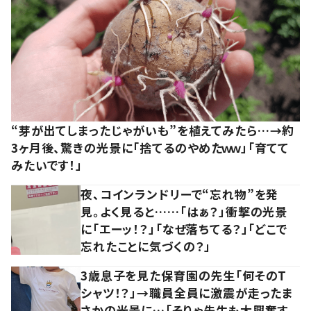
“芽が出てしまったじゃがいも”を植えてみたら…→約
3ヶ月後、驚きの光景に「捨てるのやめたｗｗ」「育てて
みたいです！」
夜、コインランドリーで“忘れ物”を発
見。よく見ると……「はぁ？」衝撃の光景
に「エーッ！？」「なぜ落ちてる？」「どこで
忘れたことに気づくの？」
3歳息子を見た保育園の先生「何そのT
シャツ！？」→職員全員に激震が走ったま
さかの光景に…「そりゃ先生も大興奮す