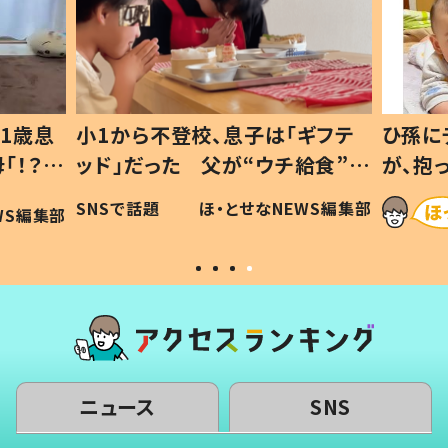
1歳息
小1から不登校、息子は「ギフテ
ひ孫に
「！？」
ッド」だった 父が“ウチ給食”を
が、抱
に「可愛
作り続ける理由とは #令和の親
「涙が
SNSで話題
ほ・とせなNEWS編集部
WS編集部
#令和の子
い」
ニュース
SNS