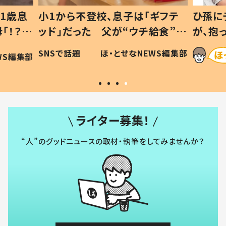
1歳息
小1から不登校、息子は「ギフテ
ひ孫に
「！？」
ッド」だった 父が“ウチ給食”を
が、抱
に「可愛
作り続ける理由とは #令和の親
「涙が
SNSで話題
ほ・とせなNEWS編集部
WS編集部
#令和の子
い」
ライター募集！
“人”のグッドニュースの取材・執筆をしてみませんか？