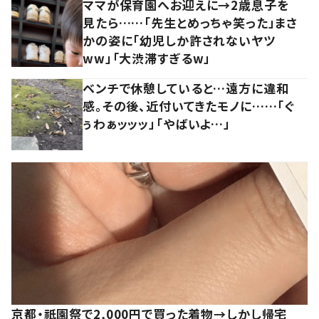
ママが保育園へお迎えに→2歳息子を
見たら……「先生とめっちゃ笑った」まさ
かの姿に「幼児しか許されないヤツ
ww」「大渋滞すぎるw」
ベンチで休憩していると…遠方に違和
感。その後、近付いてきたモノに……「ぐ
ぅわぁッッッ」「やばいよ…」
京都・祇園祭で2,000円で買った着物→しかし帰宅