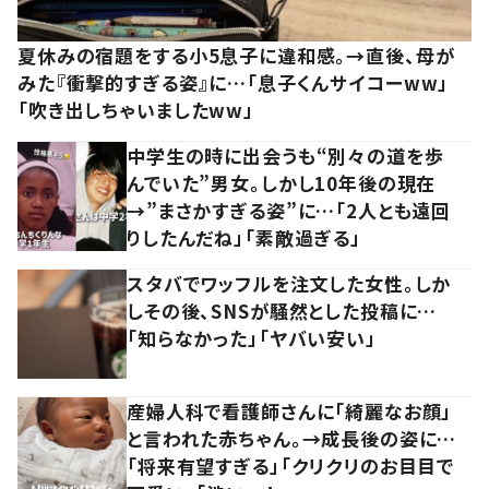
夏休みの宿題をする小5息子に違和感。→直後、母が
みた『衝撃的すぎる姿』に…「息子くんサイコーww」
「吹き出しちゃいましたww」
中学生の時に出会うも“別々の道を歩
んでいた”男女。しかし10年後の現在
→”まさかすぎる姿”に…「2人とも遠回
りしたんだね」「素敵過ぎる」
スタバでワッフルを注文した女性。しか
しその後、SNSが騒然とした投稿に…
「知らなかった」「ヤバい安い」
産婦人科で看護師さんに「綺麗なお顔」
と言われた赤ちゃん。→成長後の姿に…
「将来有望すぎる」「クリクリのお目目で