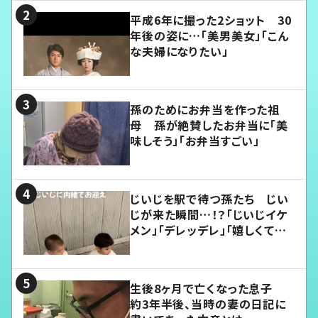
平成6年に撮った2ショット 30
年後の姿に…「美男美女」「こん
な夫婦になりたい」
孫のためにお弁当を作った祖
母 孫が絶賛したお弁当に「美
味しそう」「お弁当すごい」
じいじを駅で待つ孫たち じい
じが来た瞬間…！？「じいじイケ
メン」「デレッデレ」「嬉しくて可
愛くてたまらない」「幸せになれ
る」
生後8ヶ月で亡くなった息子
約3年半後、当時の妻の日記に