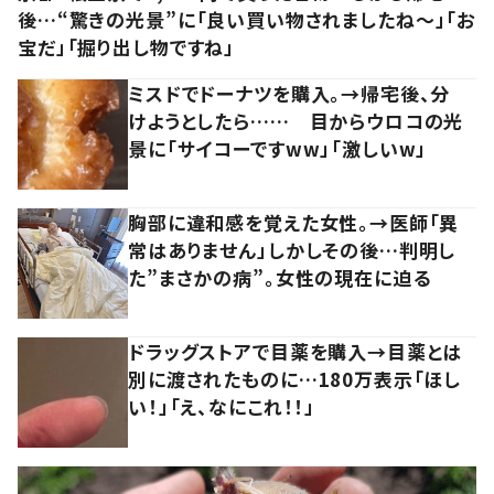
後…“驚きの光景”に「良い買い物されましたね～」「お
宝だ」「掘り出し物ですね」
ミスドでドーナツを購入。→帰宅後、分
けようとしたら…… 目からウロコの光
景に「サイコーですww」「激しいw」
胸部に違和感を覚えた女性。→医師「異
常はありません」しかしその後…判明し
た”まさかの病”。女性の現在に迫る
ドラッグストアで目薬を購入→目薬とは
別に渡されたものに…180万表示「ほし
い！」「え、なにこれ！！」