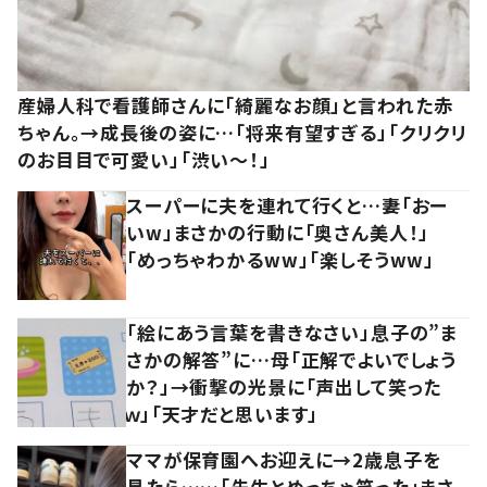
産婦人科で看護師さんに「綺麗なお顔」と言われた赤
ちゃん。→成長後の姿に…「将来有望すぎる」「クリクリ
のお目目で可愛い」「渋い～！」
スーパーに夫を連れて行くと…妻「おー
いw」まさかの行動に「奥さん美人！」
「めっちゃわかるww」「楽しそうww」
「絵にあう言葉を書きなさい」息子の”ま
さかの解答”に…母「正解でよいでしょう
か？」→衝撃の光景に「声出して笑った
ｗ」「天才だと思います」
ママが保育園へお迎えに→2歳息子を
見たら……「先生とめっちゃ笑った」まさ