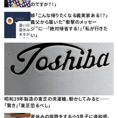
のですか？！」
嫁「こんな帰りたくなる義実家ある！？」
義父から届いた“衝撃のメッセー
ジ”に…「絶対帰省する！」「私が行きた
い」
昭和29年製造の東芝の洗濯機。動かしてみると……
「驚き」「東芝恐るべし」
夏休みの宿題をする小5息子に違和感。