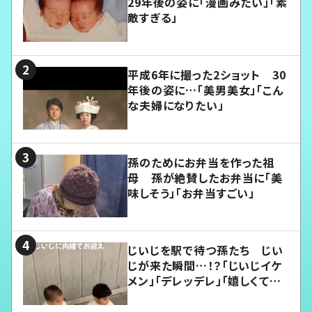
29年後の姿に「漫画みたい」「素
敵すぎる」
平成6年に撮った2ショット 30
年後の姿に…「美男美女」「こん
な夫婦になりたい」
孫のためにお弁当を作った祖
母 孫が絶賛したお弁当に「美
味しそう」「お弁当すごい」
じいじを駅で待つ孫たち じい
じが来た瞬間…！？「じいじイケ
メン」「デレッデレ」「嬉しくて可
愛くてたまらない」「幸せになれ
る」