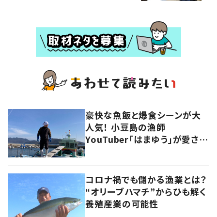
豪快な魚飯と爆食シーンが大
人気！ 小豆島の漁師
YouTuber「はまゆう」が愛され
るワケ
コロナ禍でも儲かる漁業とは？
“オリーブハマチ”からひも解く
養殖産業の可能性