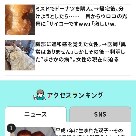
ミスドでドーナツを購入。→帰宅後、分
けようとしたら…… 目からウロコの光
景に「サイコーですww」「激しいw」
胸部に違和感を覚えた女性。→医師「異
常はありません」しかしその後…判明し
た”まさかの病”。女性の現在に迫る
ニュース
SNS
平成7年に生まれた双子…その