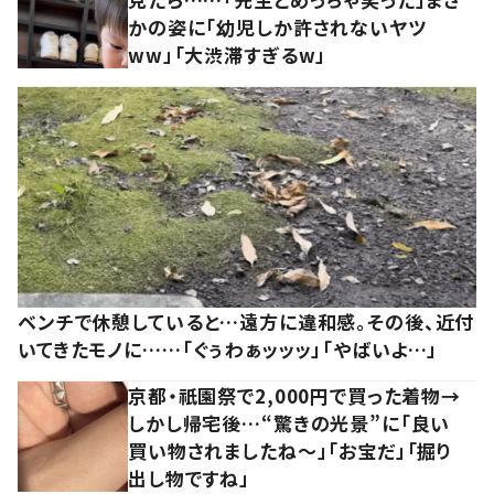
かの姿に「幼児しか許されないヤツ
ww」「大渋滞すぎるw」
ベンチで休憩していると…遠方に違和感。その後、近付
いてきたモノに……「ぐぅわぁッッッ」「やばいよ…」
京都・祇園祭で2,000円で買った着物→
しかし帰宅後…“驚きの光景”に「良い
買い物されましたね～」「お宝だ」「掘り
出し物ですね」