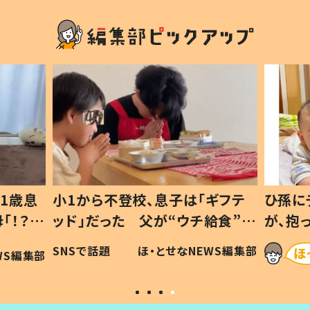
1歳息
小1から不登校、息子は「ギフテ
ひ孫に
「！？」
ッド」だった 父が“ウチ給食”を
が、抱
に「可愛
作り続ける理由とは #令和の親
「涙が
SNSで話題
ほ・とせなNEWS編集部
WS編集部
#令和の子
い」