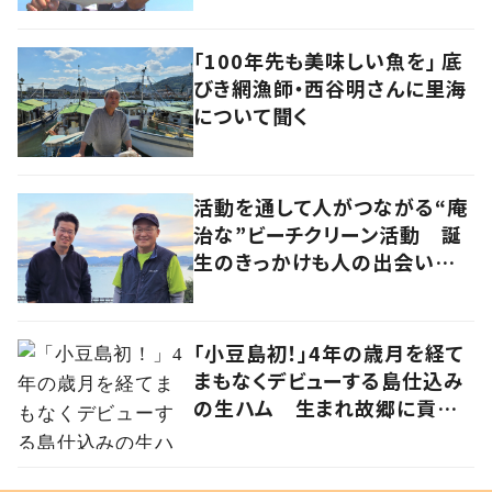
「100年先も美味しい魚を」 底
びき網漁師・西谷明さんに里海
について聞く
活動を通して人がつながる“庵
治な”ビーチクリーン活動 誕
生のきっかけも人の出会いだっ
た
「小豆島初！」4年の歳月を経て
まもなくデビューする島仕込み
の生ハム 生まれ故郷に貢献
する草壁ハム製作所・三好昭浩
さんの挑戦