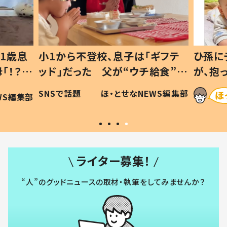
1歳息
小1から不登校、息子は「ギフテ
ひ孫に
「！？」
ッド」だった 父が“ウチ給食”を
が、抱
に「可愛
作り続ける理由とは #令和の親
「涙が
SNSで話題
ほ・とせなNEWS編集部
WS編集部
#令和の子
い」
ライター募集！
“人”のグッドニュースの取材・執筆をしてみませんか？