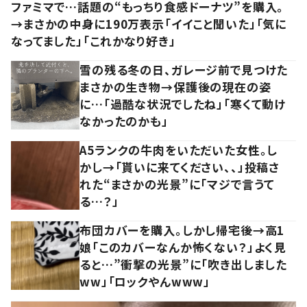
ファミマで…話題の“もっちり食感ドーナツ”を購入。
→まさかの中身に190万表示「イイこと聞いた」「気に
なってました」「これかなり好き」
雪の残る冬の日、ガレージ前で見つけた
まさかの生き物→保護後の現在の姿
に…「過酷な状況でしたね」「寒くて動け
なかったのかも」
A5ランクの牛肉をいただいた女性。し
かし→「貰いに来てください、、」投稿さ
れた“まさかの光景”に「マジで言うて
る…？」
布団カバーを購入。しかし帰宅後→高1
娘「このカバーなんか怖くない？」よく見
ると…”衝撃の光景”に「吹き出しました
ww」「ロックやんwww」