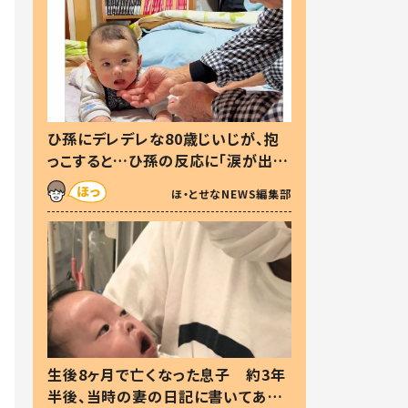
ひ孫にデレデレな80歳じいじが、抱
っこすると…ひ孫の反応に「涙が出ま
した」「可愛くて仕方ない」
ほ・とせなNEWS編集部
生後8ヶ月で亡くなった息子 約3年
半後、当時の妻の日記に書いてあっ