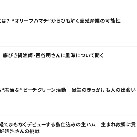
は？ “オリーブハマチ”からひも解く養殖産業の可能性
を」 底びき網漁師・西谷明さんに里海について聞く
る“庵治な”ビーチクリーン活動 誕生のきっかけも人の出会い
を経てまもなくデビューする島仕込みの生ハム 生まれ故郷に貢
三好昭浩さんの挑戦