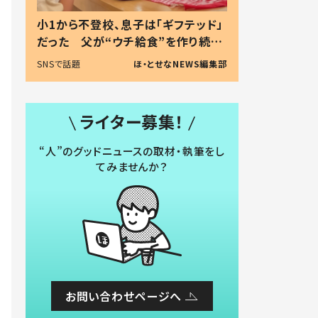
小1から不登校、息子は「ギフテッド」
だった 父が“ウチ給食”を作り続け
る理由とは #令和の親 #令和の子
SNSで話題
ほ・とせなNEWS編集部
ライター募集！
“人”のグッドニュースの取材・執筆をし
てみませんか？
お問い合わせページへ