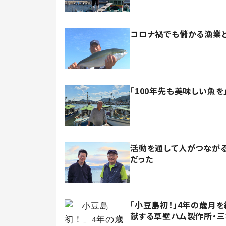
コロナ禍でも儲かる漁業と
「100年先も美味しい魚
活動を通して人がつなが
だった
「小豆島初！」4年の歳月
献する草壁ハム製作所・