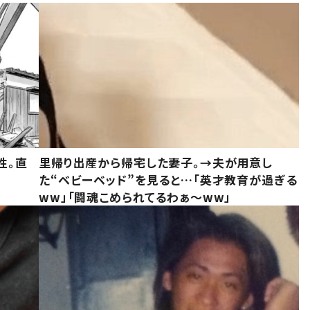
性。直
里帰り出産から帰宅した妻子。→夫が用意し
た“ベビーベッド”を見ると…「英才教育が過ぎる
ww」「闘魂こめられてるわぁ～ww」