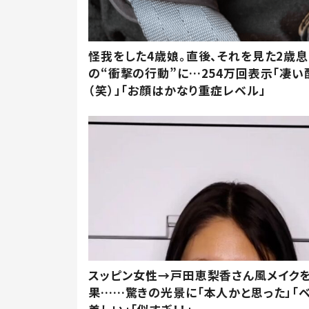
怪我をした4歳娘。直後、それを見た2歳
の“衝撃の行動”に…254万回表示「凄い
（笑）」「お顔はかなり重症レベル」
スッピン女性→戸田恵梨香さん風メイク
果……驚きの光景に「本人かと思った」「