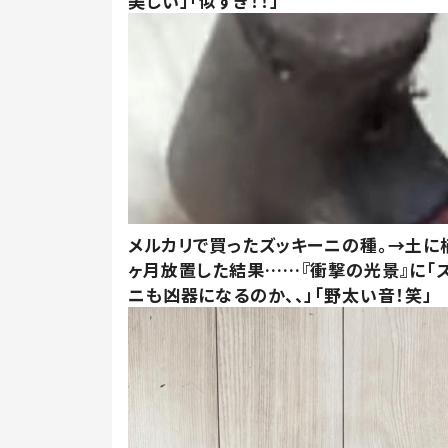
美しい」「似すぎ！！」
メルカリで買ったズッキーニの種。→土に
ヶ月放置した結果……『衝撃の光景』に「
ニも凶器になるのか、、」「野太い音！笑」