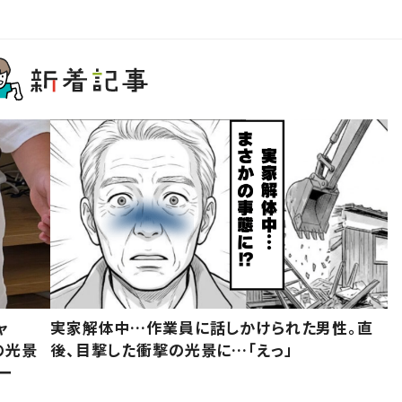
ャ
実家解体中…作業員に話しかけられた男性。直
の光景
後、目撃した衝撃の光景に…「えっ」
ー