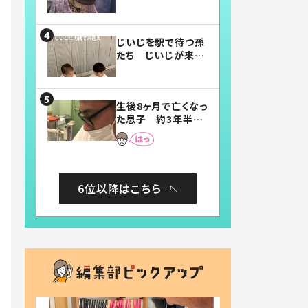
賛したお弁当に「美
味しそう」「お弁当す
ごい」
じいじを駅で待つ孫
たち じいじが来た
瞬間…！？「じいじイ
ケメン」「デレッデレ」
「嬉しくて可愛くてた
生後8ヶ月で亡くなっ
まらない」「幸せにな
た息子 約3年半
れる」
後、当時の妻の日記
に書いてあった本音
とは
6位以降はこちら