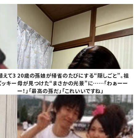
植えて3
20歳の孫娘が帰省のたびにする“隠しごと”。祖
ズッキー
母が見つけた“まさかの光景”に……「わぁーー
ー！」「最高の孫だ」「これいいですね」