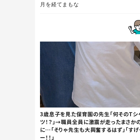
3歳息子を見た保育園の先生「何そのTシ
ツ！？」→職員全員に激震が走ったまさか
に…「そりゃ先生も大興奮するはず」「すげ
ー！！」