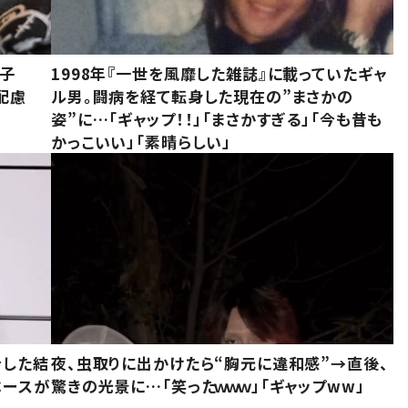
息子
1998年『一世を風靡した雑誌』に載っていたギャ
配慮
ル男。闘病を経て転身した現在の”まさかの
姿”に…「ギャップ！！」「まさかすぎる」「今も昔も
かっこいい」「素晴らしい」
をした結
夜、虫取りに出かけたら“胸元に違和感”→直後、
ベースが
驚きの光景に…「笑ったｗｗｗ」「ギャップww」