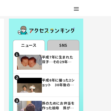
ニュース
SNS
平成7年に生まれた
双子…その29年後
の姿に「漫画みたい」
「素敵すぎる」
平成6年に撮った2シ
ョット 30年後の姿
に…「美男美女」「こ
んな夫婦になりた
い」
孫のためにお弁当を
作った祖母 孫が絶