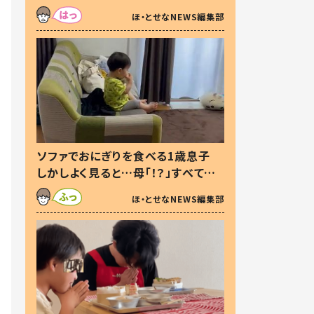
た本音とは
ほ・とせなNEWS編集部
ソファでおにぎりを食べる1歳息子
しかしよく見ると…母「！？」すべてを
察した母の投稿に「可愛いから許
ほ・とせなNEWS編集部
す！」「現行犯〜」