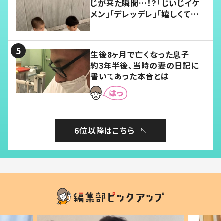
じが来た瞬間…！？「じいじイケ
メン」「デレッデレ」「嬉しくて可
愛くてたまらない」「幸せになれ
る」
生後8ヶ月で亡くなった息子
約3年半後、当時の妻の日記に
書いてあった本音とは
6位以降はこちら