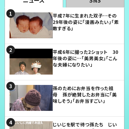
ニュース
SNS
平成7年に生まれた双子…その
29年後の姿に「漫画みたい」「素
敵すぎる」
平成6年に撮った2ショット 30
年後の姿に…「美男美女」「こん
な夫婦になりたい」
孫のためにお弁当を作った祖
母 孫が絶賛したお弁当に「美
味しそう」「お弁当すごい」
じいじを駅で待つ孫たち じい