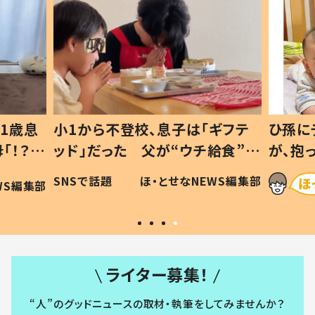
1歳息
小1から不登校、息子は「ギフテ
ひ孫に
「！？」
ッド」だった 父が“ウチ給食”を
が、抱
に「可愛
作り続ける理由とは #令和の親
「涙が
SNSで話題
ほ・とせなNEWS編集部
WS編集部
#令和の子
い」
ライター募集！
“人”のグッドニュースの取材・執筆をしてみませんか？