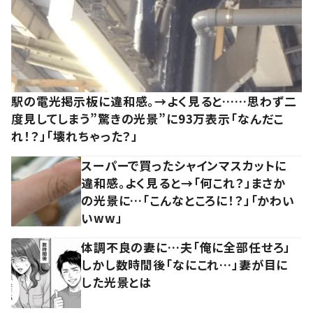
駅の電光掲示板に違和感。→よく見ると……思わず二
度見してしまう”驚きの光景”に93万表示「なんだこ
れ！？」「壊れちゃった？」
スーパーで買ったシャインマスカットに
違和感。よく見ると→「何これ？」まさか
の光景に…「こんなところに！？」「かわい
いww」
体調不良の妻に…夫「俺に全部任せろ」
しかし数時間後「なにこれ…」妻が目に
した光景とは