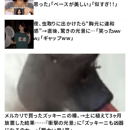
思った」「ベースが美しい」「似すぎ！！」
夜、虫取りに出かけたら“胸元に違和
感”→直後、驚きの光景に…「笑ったｗｗ
ｗ」「ギャップww」
メルカリで買ったズッキーニの種。→土に植えて3ヶ月
放置した結果……『衝撃の光景』に「ズッキーニも凶器
になるのか、、」「野太い音！笑」