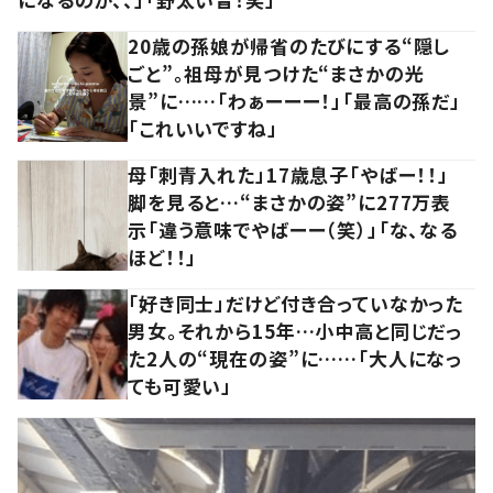
20歳の孫娘が帰省のたびにする“隠し
ごと”。祖母が見つけた“まさかの光
景”に……「わぁーーー！」「最高の孫だ」
「これいいですね」
母「刺青入れた」17歳息子「やばー！！」
脚を見ると…“まさかの姿”に277万表
示「違う意味でやばーー（笑）」「な、なる
ほど！！」
「好き同士」だけど付き合っていなかった
男女。それから15年…小中高と同じだっ
た2人の“現在の姿”に……「大人になっ
ても可愛い」