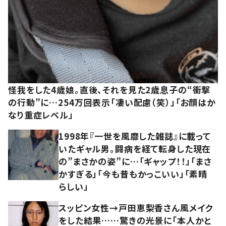
怪我をした4歳娘。直後、それを見た2歳息子の“衝撃
の行動”に…254万回表示「凄い配慮（笑）」「お顔はか
なり重症レベル」
1998年『一世を風靡した雑誌』に載って
いたギャル男。闘病を経て転身した現在
の”まさかの姿”に…「ギャップ！！」「まさ
かすぎる」「今も昔もかっこいい」「素晴
らしい」
スッピン女性→戸田恵梨香さん風メイク
をした結果……驚きの光景に「本人かと