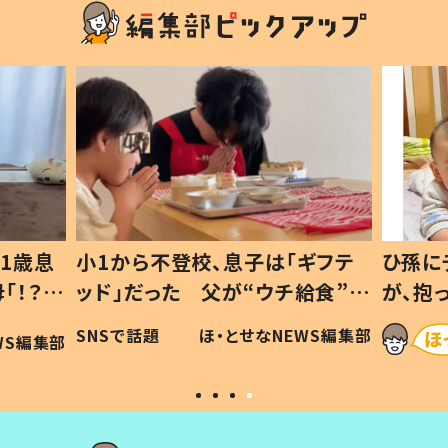
1歳息
小1から不登校、息子は「ギフテ
ひ孫に
「！？」
ッド」だった 父が“ウチ給食”を
が、抱
に「可愛
作り続ける理由とは #令和の親
「涙が
SNSで話題
ほ・とせなNEWS編集部
WS編集部
#令和の子
い」