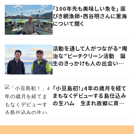
「100年先も美味しい魚を」 底
びき網漁師・西谷明さんに里海
について聞く
活動を通して人がつながる“庵
治な”ビーチクリーン活動 誕
生のきっかけも人の出会いだっ
た
「小豆島初！」4年の歳月を経て
まもなくデビューする島仕込み
の生ハム 生まれ故郷に貢献
する草壁ハム製作所・三好昭浩
さんの挑戦