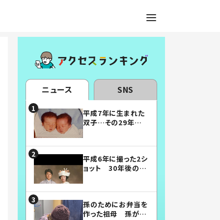
ニュース
SNS
平成7年に生まれた
双子…その29年後
の姿に「漫画みたい」
「素敵すぎる」
平成6年に撮った2シ
ョット 30年後の姿
に…「美男美女」「こ
んな夫婦になりた
い」
孫のためにお弁当を
作った祖母 孫が絶