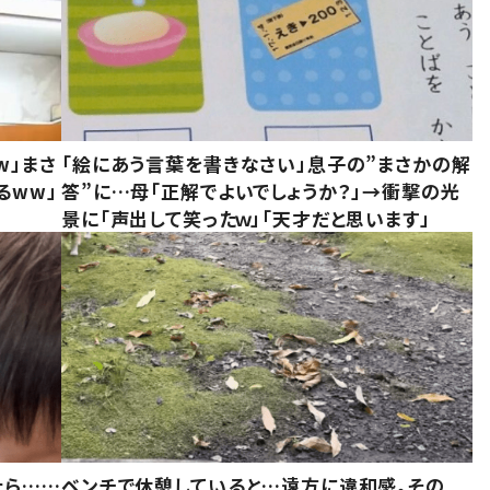
w」まさ
「絵にあう言葉を書きなさい」息子の”まさかの解
るww」
答”に…母「正解でよいでしょうか？」→衝撃の光
景に「声出して笑ったｗ」「天才だと思います」
たら……
ベンチで休憩していると…遠方に違和感。その