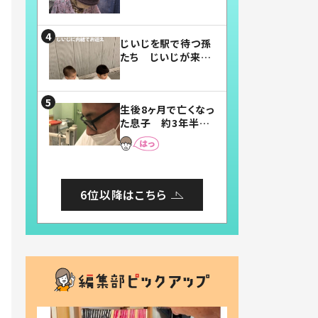
賛したお弁当に「美
味しそう」「お弁当す
ごい」
じいじを駅で待つ孫
たち じいじが来た
瞬間…！？「じいじイ
ケメン」「デレッデレ」
「嬉しくて可愛くてた
生後8ヶ月で亡くなっ
まらない」「幸せにな
た息子 約3年半
れる」
後、当時の妻の日記
に書いてあった本音
とは
6位以降はこちら