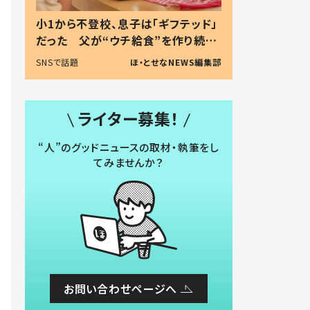
小1から不登校、息子は「ギフテッド」
だった 父が“ウチ給食”を作り続け
る理由とは #令和の親 #令和の子
SNSで話題
ほ・とせなNEWS編集部
ライター募集！
“人”のグッドニュースの取材・執筆をし
てみませんか？
お問い合わせページへ