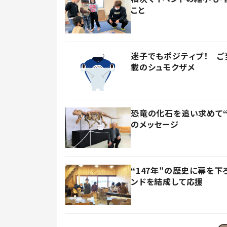
こと
迷子でもポジティブ！ ご
載のシュモクザメ
恐竜の化石を追い求めて“
のメッセージ
“147年”の歴史に幕を
ンドを結成して応援