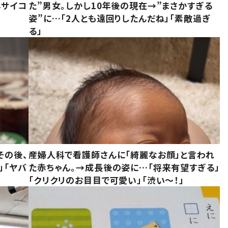
んサイコ
た”男女。しかし10年後の現在→”まさかすぎる
姿”に…「2人とも遠回りしたんだね」「素敵過ぎ
る」
その後、
産婦人科で看護師さんに「綺麗なお顔」と言われ
」「ヤバ
た赤ちゃん。→成長後の姿に…「将来有望すぎる」
「クリクリのお目目で可愛い」「渋い～！」