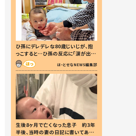
ひ孫にデレデレな80歳じいじが、抱
っこすると…ひ孫の反応に「涙が出ま
した」「可愛くて仕方ない」
ほ・とせなNEWS編集部
生後8ヶ月で亡くなった息子 約3年
半後、当時の妻の日記に書いてあっ