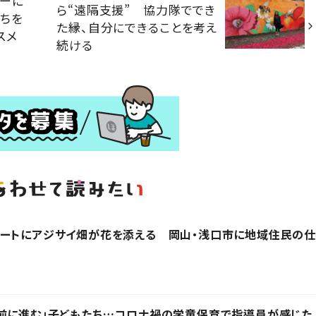
ナーに
ら“遠隔支援” 協力隊ででき
ちを
た縁、自分にできることを考え
スメ
続ける
ルートにアジサイ畑が花を添える 岡山・浅口市に地域住民の仕
前に進む」子どもたち…コロナ禍の学童保育で指導員が感じた