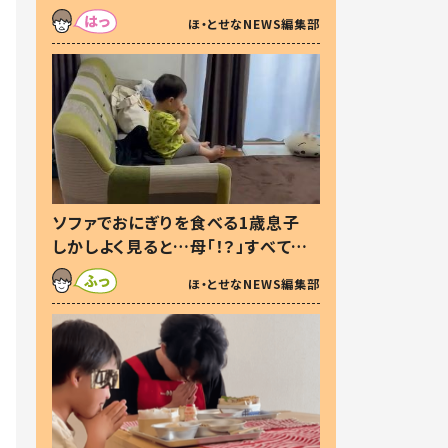
た本音とは
ほ・とせなNEWS編集部
ソファでおにぎりを食べる1歳息子
しかしよく見ると…母「！？」すべてを
察した母の投稿に「可愛いから許
ほ・とせなNEWS編集部
す！」「現行犯〜」