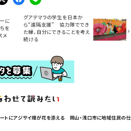
グアテマラの学生を日本か
ナーに
ら“遠隔支援” 協力隊ででき
ちを
た縁、自分にできることを考え
スメ
続ける
ルートにアジサイ畑が花を添える 岡山・浅口市に地域住民の仕