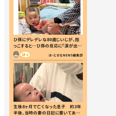
ひ孫にデレデレな80歳じいじが、抱
っこすると…ひ孫の反応に「涙が出ま
した」「可愛くて仕方ない」
ほ・とせなNEWS編集部
生後8ヶ月で亡くなった息子 約3年
半後、当時の妻の日記に書いてあっ