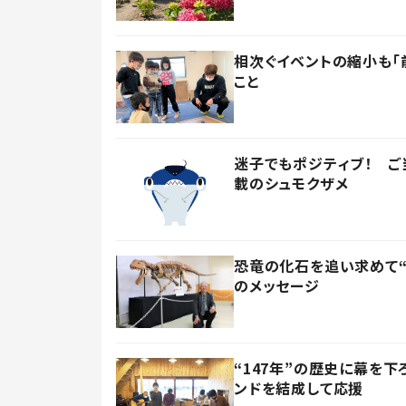
相次ぐイベントの縮小も「
こと
迷子でもポジティブ！ ご
載のシュモクザメ
恐竜の化石を追い求めて“
のメッセージ
“147年”の歴史に幕を
ンドを結成して応援