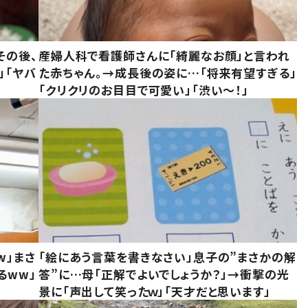
その後、
産婦人科で看護師さんに「綺麗なお顔」と言われ
」「ヤバ
た赤ちゃん。→成長後の姿に…「将来有望すぎる」
「クリクリのお目目で可愛い」「渋い～！」
w」まさ
「絵にあう言葉を書きなさい」息子の”まさかの解
るww」
答”に…母「正解でよいでしょうか？」→衝撃の光
景に「声出して笑ったｗ」「天才だと思います」