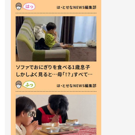
た本音とは
ほ・とせなNEWS編集部
ソファでおにぎりを食べる1歳息子
しかしよく見ると…母「！？」すべてを
察した母の投稿に「可愛いから許
ほ・とせなNEWS編集部
す！」「現行犯〜」