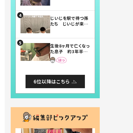
賛したお弁当に「美
味しそう」「お弁当す
ごい」
じいじを駅で待つ孫
たち じいじが来た
瞬間…！？「じいじイ
ケメン」「デレッデレ」
「嬉しくて可愛くてた
生後8ヶ月で亡くなっ
まらない」「幸せにな
た息子 約3年半
れる」
後、当時の妻の日記
に書いてあった本音
とは
6位以降はこちら