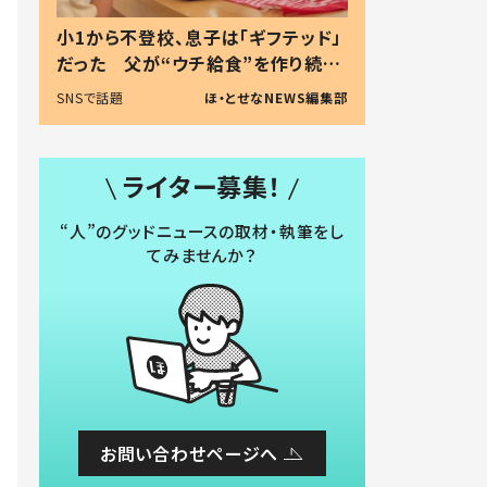
小1から不登校、息子は「ギフテッド」
だった 父が“ウチ給食”を作り続け
る理由とは #令和の親 #令和の子
SNSで話題
ほ・とせなNEWS編集部
ライター募集！
“人”のグッドニュースの取材・執筆をし
てみませんか？
お問い合わせページへ