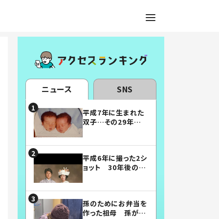
ニュース
SNS
平成7年に生まれた
双子…その29年後
の姿に「漫画みたい」
「素敵すぎる」
平成6年に撮った2シ
ョット 30年後の姿
に…「美男美女」「こ
んな夫婦になりた
い」
孫のためにお弁当を
作った祖母 孫が絶