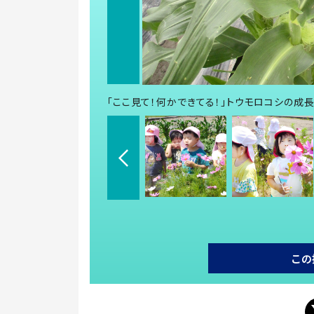
「ここ見て！何かできてる！」トウモロコシの成
この