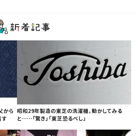
父から
昭和29年製造の東芝の洗濯機。動かしてみる
省す
と……「驚き」「東芝恐るべし」