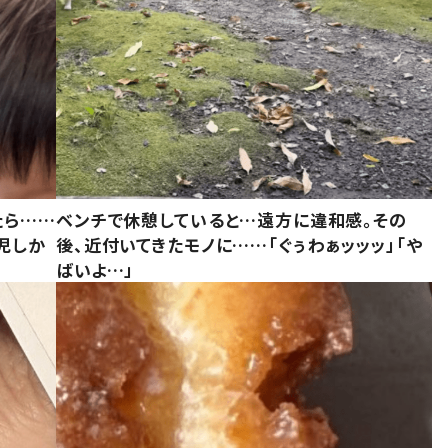
たら……
ベンチで休憩していると…遠方に違和感。その
児しか
後、近付いてきたモノに……「ぐぅわぁッッッ」「や
ばいよ…」