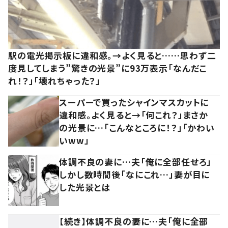
駅の電光掲示板に違和感。→よく見ると……思わず二
度見してしまう”驚きの光景”に93万表示「なんだこ
れ！？」「壊れちゃった？」
スーパーで買ったシャインマスカットに
違和感。よく見ると→「何これ？」まさか
の光景に…「こんなところに！？」「かわい
いww」
体調不良の妻に…夫「俺に全部任せろ」
しかし数時間後「なにこれ…」妻が目に
した光景とは
【続き】体調不良の妻に…夫「俺に全部