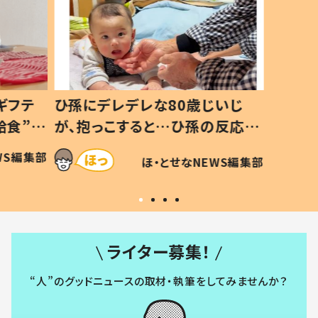
ギフテ
ひ孫にデレデレな80歳じいじ
給食”を
が、抱っこすると…ひ孫の反応に
和の親
「涙が出ました」「可愛くて仕方な
WS編集部
ほ・とせなNEWS編集部
い」
ライター募集！
“人”のグッドニュースの取材・執筆をしてみませんか？