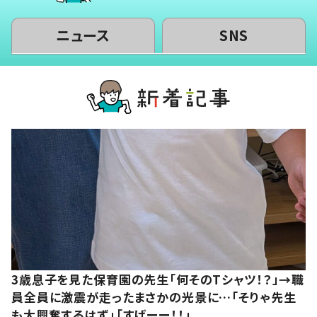
ニュース
SNS
3歳息子を見た保育園の先生「何そのTシャツ！？」→職
員全員に激震が走ったまさかの光景に…「そりゃ先生
も大興奮するはず」「すげーー！！」