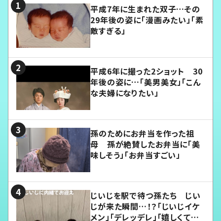
平成7年に生まれた双子…その
29年後の姿に「漫画みたい」「素
敵すぎる」
平成6年に撮った2ショット 30
年後の姿に…「美男美女」「こん
な夫婦になりたい」
孫のためにお弁当を作った祖
母 孫が絶賛したお弁当に「美
味しそう」「お弁当すごい」
じいじを駅で待つ孫たち じい
じが来た瞬間…！？「じいじイケ
メン」「デレッデレ」「嬉しくて可