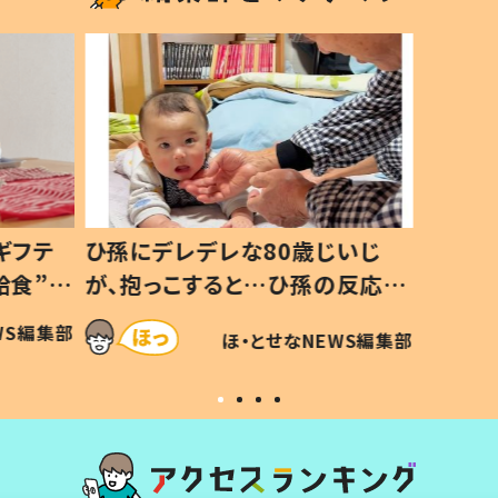
ギフテ
ひ孫にデレデレな80歳じいじ
給食”を
が、抱っこすると…ひ孫の反応に
和の親
「涙が出ました」「可愛くて仕方な
WS編集部
ほ・とせなNEWS編集部
い」