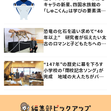
キャラの新星、四国水族館の
「しゅこくん」は学びの要素満載
のシュモクザメ
恐竜の化石を追い求めて“40
年以上” 研究者が伝えたい太
古のロマンと子どもたちへのメ
ッセージ
“147年”の歴史に幕を下ろす
小学校の「閉校記念ソング」が
完成 地域の大人たちがバン
ドを結成して応援