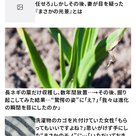
任せろ」しかしその後、妻が目を疑った
『まさかの光景』とは
長ネギの葉だけ収穫し、数年間放置…→その後、掘り
起こしてみた結果…“驚愕の姿”に「え？」「我々は進化
の瞬間を目にしたのか」
洗濯物のカゴを片付けていた女性「もら
ってもいいですよね？」思いがけず手にし
た“まさかのモノ”に…「いただいておき