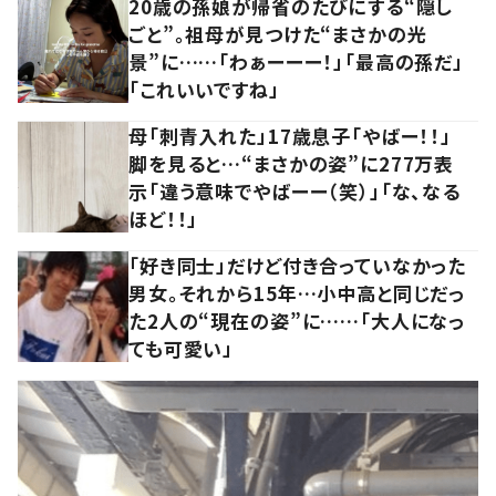
20歳の孫娘が帰省のたびにする“隠し
ごと”。祖母が見つけた“まさかの光
景”に……「わぁーーー！」「最高の孫だ」
「これいいですね」
母「刺青入れた」17歳息子「やばー！！」
脚を見ると…“まさかの姿”に277万表
示「違う意味でやばーー（笑）」「な、なる
ほど！！」
「好き同士」だけど付き合っていなかった
男女。それから15年…小中高と同じだっ
た2人の“現在の姿”に……「大人になっ
ても可愛い」