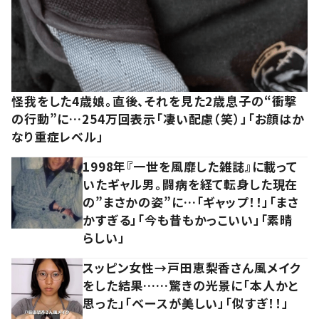
怪我をした4歳娘。直後、それを見た2歳息子の“衝撃
の行動”に…254万回表示「凄い配慮（笑）」「お顔はか
なり重症レベル」
1998年『一世を風靡した雑誌』に載って
いたギャル男。闘病を経て転身した現在
の”まさかの姿”に…「ギャップ！！」「まさ
かすぎる」「今も昔もかっこいい」「素晴
らしい」
スッピン女性→戸田恵梨香さん風メイク
をした結果……驚きの光景に「本人かと
思った」「ベースが美しい」「似すぎ！！」