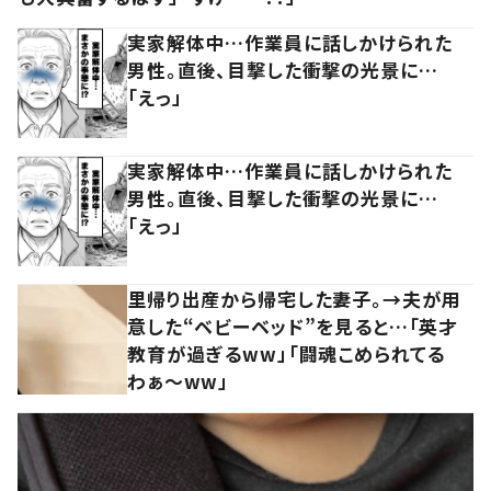
実家解体中…作業員に話しかけられた
男性。直後、目撃した衝撃の光景に…
「えっ」
実家解体中…作業員に話しかけられた
男性。直後、目撃した衝撃の光景に…
「えっ」
里帰り出産から帰宅した妻子。→夫が用
意した“ベビーベッド”を見ると…「英才
教育が過ぎるww」「闘魂こめられてる
わぁ～ww」