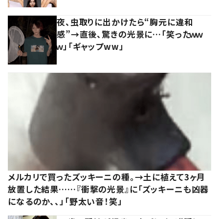
夜、虫取りに出かけたら“胸元に違和
感”→直後、驚きの光景に…「笑ったｗｗ
ｗ」「ギャップww」
メルカリで買ったズッキーニの種。→土に植えて3ヶ月
放置した結果……『衝撃の光景』に「ズッキーニも凶器
になるのか、、」「野太い音！笑」