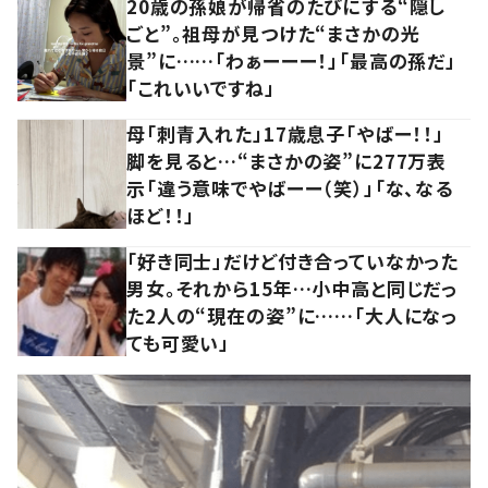
20歳の孫娘が帰省のたびにする“隠し
ごと”。祖母が見つけた“まさかの光
景”に……「わぁーーー！」「最高の孫だ」
「これいいですね」
母「刺青入れた」17歳息子「やばー！！」
脚を見ると…“まさかの姿”に277万表
示「違う意味でやばーー（笑）」「な、なる
ほど！！」
「好き同士」だけど付き合っていなかった
男女。それから15年…小中高と同じだっ
た2人の“現在の姿”に……「大人になっ
ても可愛い」