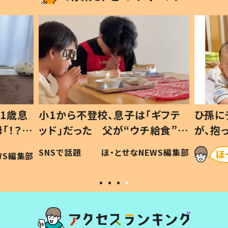
1歳息
小1から不登校、息子は「ギフテ
ひ孫に
「！？」
ッド」だった 父が“ウチ給食”を
が、抱
に「可愛
作り続ける理由とは #令和の親
「涙が
SNSで話題
ほ・とせなNEWS編集部
WS編集部
#令和の子
い」