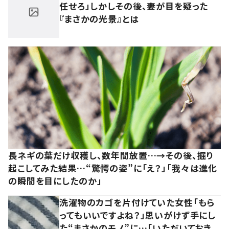
任せろ」しかしその後、妻が目を疑った
『まさかの光景』とは
長ネギの葉だけ収穫し、数年間放置…→その後、掘り
起こしてみた結果…“驚愕の姿”に「え？」「我々は進化
の瞬間を目にしたのか」
洗濯物のカゴを片付けていた女性「もら
ってもいいですよね？」思いがけず手にし
た“まさかのモノ”に…「いただいておき