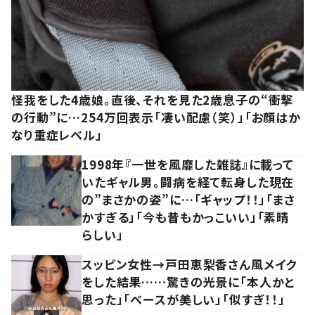
怪我をした4歳娘。直後、それを見た2歳息子の“衝撃
の行動”に…254万回表示「凄い配慮（笑）」「お顔はか
なり重症レベル」
1998年『一世を風靡した雑誌』に載って
いたギャル男。闘病を経て転身した現在
の”まさかの姿”に…「ギャップ！！」「まさ
かすぎる」「今も昔もかっこいい」「素晴
らしい」
スッピン女性→戸田恵梨香さん風メイク
をした結果……驚きの光景に「本人かと
思った」「ベースが美しい」「似すぎ！！」