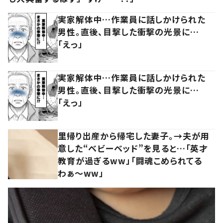
実家解体中…作業員に話しかけられた
男性。直後、目撃した衝撃の光景に…
「えっ」
実家解体中…作業員に話しかけられた
男性。直後、目撃した衝撃の光景に…
「えっ」
里帰り出産から帰宅した妻子。→夫が用
意した“ベビーベッド”を見ると…「英才
教育が過ぎるww」「闘魂こめられてる
わぁ～ww」