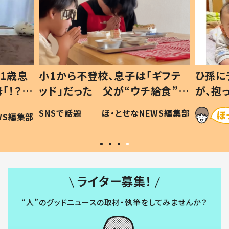
1歳息
小1から不登校、息子は「ギフテ
ひ孫に
「！？」
ッド」だった 父が“ウチ給食”を
が、抱
に「可愛
作り続ける理由とは #令和の親
「涙が
SNSで話題
ほ・とせなNEWS編集部
WS編集部
#令和の子
い」
ライター募集！
“人”のグッドニュースの取材・執筆をしてみませんか？