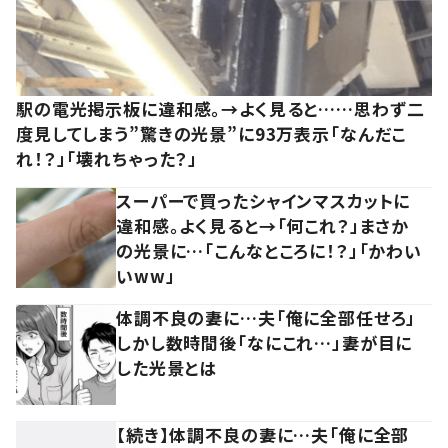
駅の電光掲示板に違和感。→よく見ると……思わず二
度見してしまう”驚きの光景”に93万表示「なんだこ
れ！？」「壊れちゃった？」
スーパーで買ったシャインマスカットに
違和感。よく見ると→「何これ？」まさか
の光景に…「こんなところに！？」「かわい
いww」
体調不良の妻に…夫「俺に全部任せろ」
しかし数時間後「なにこれ…」妻が目に
した光景とは
【続き】体調不良の妻に…夫「俺に全部