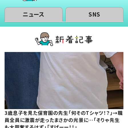
ニュース
SNS
3歳息子を見た保育園の先生「何そのTシャツ！？」→職
員全員に激震が走ったまさかの光景に…「そりゃ先生
も大興奮するはず」「すげーー！！」