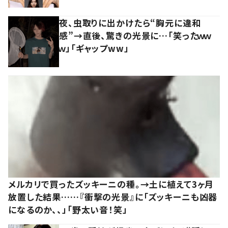
夜、虫取りに出かけたら“胸元に違和
感”→直後、驚きの光景に…「笑ったｗｗ
ｗ」「ギャップww」
メルカリで買ったズッキーニの種。→土に植えて3ヶ月
放置した結果……『衝撃の光景』に「ズッキーニも凶器
になるのか、、」「野太い音！笑」