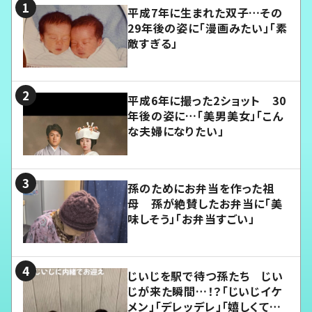
平成7年に生まれた双子…その
29年後の姿に「漫画みたい」「素
敵すぎる」
平成6年に撮った2ショット 30
年後の姿に…「美男美女」「こん
な夫婦になりたい」
孫のためにお弁当を作った祖
母 孫が絶賛したお弁当に「美
味しそう」「お弁当すごい」
じいじを駅で待つ孫たち じい
じが来た瞬間…！？「じいじイケ
メン」「デレッデレ」「嬉しくて可