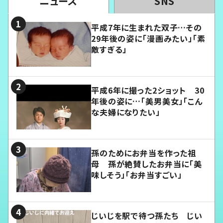
ニュース
SNS
平成7年に生まれた双子…その
29年後の姿に「漫画みたい」「素
敵すぎる」
平成6年に撮った2ショット 30
年後の姿に…「美男美女」「こん
な夫婦になりたい」
孫のためにお弁当を作った祖
母 孫が絶賛したお弁当に「美
味しそう」「お弁当すごい」
じいじを駅で待つ孫たち じい