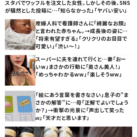
スタバでワッフルを注文した女性。しかしその後、SNS
が騒然とした投稿に…「知らなかった」「ヤバい安い」
産婦人科で看護師さんに「綺麗なお顔」
と言われた赤ちゃん。→成長後の姿に…
「将来有望すぎる」「クリクリのお目目で
可愛い」「渋い～！」
スーパーに夫を連れて行くと…妻「おー
いw」まさかの行動に「奥さん美人！」
「めっちゃわかるww」「楽しそうww」
「絵にあう言葉を書きなさい」息子の”ま
さかの解答”に…母「正解でよいでしょう
か？」→衝撃の光景に「声出して笑った
ｗ」「天才だと思います」