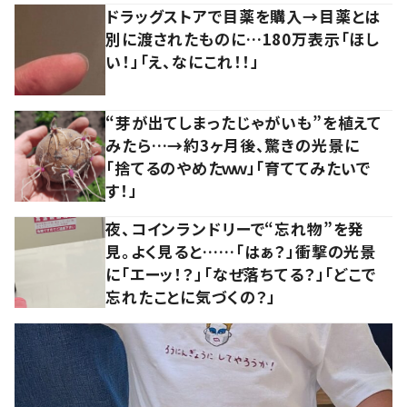
ドラッグストアで目薬を購入→目薬とは
別に渡されたものに…180万表示「ほし
い！」「え、なにこれ！！」
“芽が出てしまったじゃがいも”を植えて
みたら…→約3ヶ月後、驚きの光景に
「捨てるのやめたｗｗ」「育ててみたいで
す！」
夜、コインランドリーで“忘れ物”を発
見。よく見ると……「はぁ？」衝撃の光景
に「エーッ！？」「なぜ落ちてる？」「どこで
忘れたことに気づくの？」