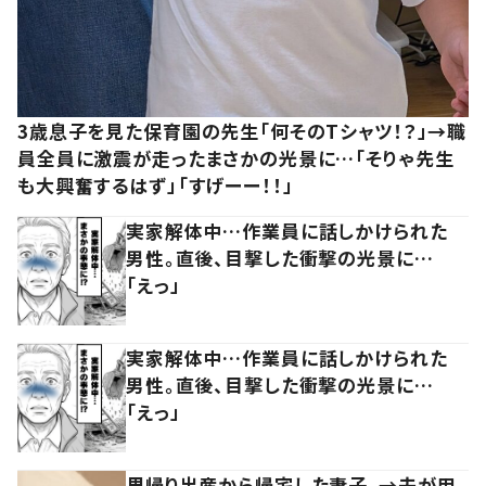
3歳息子を見た保育園の先生「何そのTシャツ！？」→職
員全員に激震が走ったまさかの光景に…「そりゃ先生
も大興奮するはず」「すげーー！！」
実家解体中…作業員に話しかけられた
男性。直後、目撃した衝撃の光景に…
「えっ」
実家解体中…作業員に話しかけられた
男性。直後、目撃した衝撃の光景に…
「えっ」
里帰り出産から帰宅した妻子。→夫が用