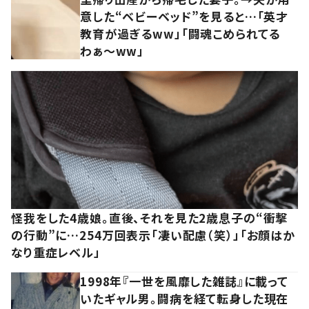
意した“ベビーベッド”を見ると…「英才
教育が過ぎるww」「闘魂こめられてる
わぁ～ww」
怪我をした4歳娘。直後、それを見た2歳息子の“衝撃
の行動”に…254万回表示「凄い配慮（笑）」「お顔はか
なり重症レベル」
1998年『一世を風靡した雑誌』に載って
いたギャル男。闘病を経て転身した現在