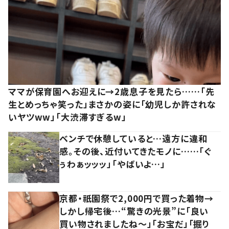
ママが保育園へお迎えに→2歳息子を見たら……「先
生とめっちゃ笑った」まさかの姿に「幼児しか許されな
いヤツww」「大渋滞すぎるw」
ベンチで休憩していると…遠方に違和
感。その後、近付いてきたモノに……「ぐ
ぅわぁッッッ」「やばいよ…」
京都・祇園祭で2,000円で買った着物→
しかし帰宅後…“驚きの光景”に「良い
買い物されましたね～」「お宝だ」「掘り