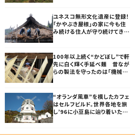
ユネスコ無形文化遺産に登録！
「かやぶき屋根」の家に今も住
み続ける住人が守り続けてきた
大切な思いとは
100年以上続く“かどぼし”で軒
先に白く輝く手延べ麺 昔なが
らの製法を守ったのは「機械い
じりの知恵」だった
“オランダ風車”を模したカフェ
はセルフビルド。世界各地を旅
し’96に小豆島に辿り着いた家
族の軌跡とこれから。