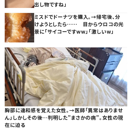
出し物ですね」
ミスドでドーナツを購入。→帰宅後、分
けようとしたら…… 目からウロコの光
景に「サイコーですww」「激しいw」
胸部に違和感を覚えた女性。→医師「異常はありませ
ん」しかしその後…判明した”まさかの病”。女性の現
在に迫る