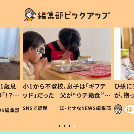
1歳息
小1から不登校、息子は「ギフテ
ひ孫に
「！？」
ッド」だった 父が“ウチ給食”を
が、抱
に「可愛
作り続ける理由とは #令和の親
「涙が
SNSで話題
ほ・とせなNEWS編集部
WS編集部
#令和の子
い」