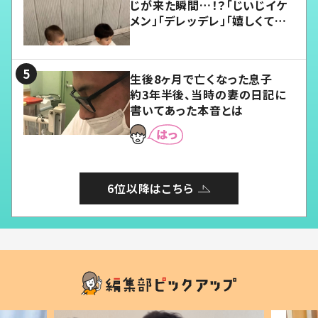
じが来た瞬間…！？「じいじイケ
メン」「デレッデレ」「嬉しくて可
愛くてたまらない」「幸せになれ
る」
生後8ヶ月で亡くなった息子
約3年半後、当時の妻の日記に
書いてあった本音とは
6位以降はこちら