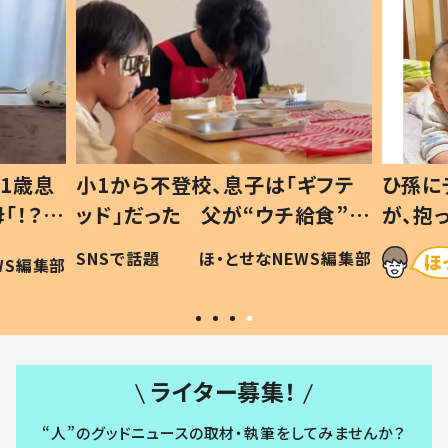
1歳息
小1から不登校、息子は「ギフテ
ひ孫に
「！？」
ッド」だった 父が“ウチ給食”を
が、抱
に「可愛
作り続ける理由とは #令和の親
「涙が
SNSで話題
ほ・とせなNEWS編集部
WS編集部
#令和の子
い」
ライター募集！
“人”のグッドニュースの取材・執筆をしてみませんか？