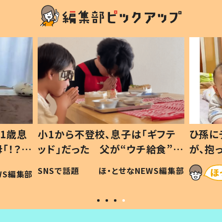
1歳息
小1から不登校、息子は「ギフテ
ひ孫に
「！？」
ッド」だった 父が“ウチ給食”を
が、抱
に「可愛
作り続ける理由とは #令和の親
「涙が
SNSで話題
ほ・とせなNEWS編集部
WS編集部
#令和の子
い」