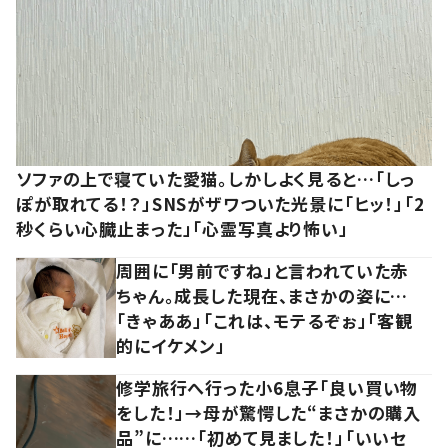
ソファの上で寝ていた愛猫。しかしよく見ると…「しっ
ぽが取れてる！？」SNSがザワついた光景に「ヒッ！」「2
秒くらい心臓止まった」「心霊写真より怖い」
周囲に「男前ですね」と言われていた赤
ちゃん。成長した現在、まさかの姿に…
「きゃああ」「これは、モテるぞぉ」「客観
的にイケメン」
修学旅行へ行った小6息子「良い買い物
をした！」→母が驚愕した“まさかの購入
品”に……「初めて見ました！」「いいセ