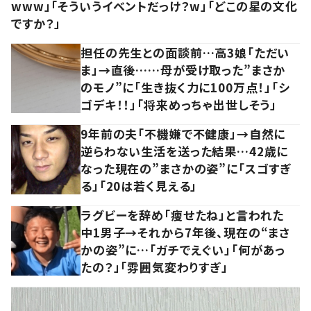
www」「そういうイベントだっけ？w」「どこの星の文化
ですか？」
担任の先生との面談前…高3娘「ただい
ま」→直後……母が受け取った”まさか
のモノ”に「生き抜く力に100万点！」「シ
ゴデキ！！」「将来めっちゃ出世しそう」
9年前の夫「不機嫌で不健康」→自然に
逆らわない生活を送った結果…42歳に
なった現在の”まさかの姿”に「スゴすぎ
る」「20は若く見える」
ラグビーを辞め「痩せたね」と言われた
中1男子→それから7年後、現在の“まさ
かの姿”に…「ガチでえぐい」「何があっ
たの？」「雰囲気変わりすぎ」