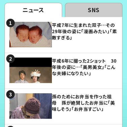
ニュース
SNS
平成7年に生まれた双子…その
29年後の姿に「漫画みたい」「素
敵すぎる」
平成6年に撮った2ショット 30
年後の姿に…「美男美女」「こん
な夫婦になりたい」
孫のためにお弁当を作った祖
母 孫が絶賛したお弁当に「美
味しそう」「お弁当すごい」