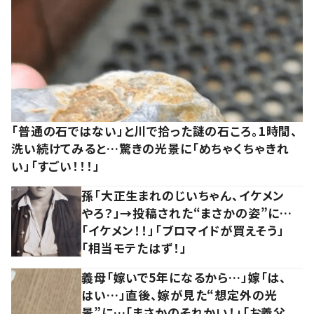
「普通の石ではない」と川で拾った謎の石ころ。1時間、
洗い続けてみると…驚きの光景に「めちゃくちゃきれ
い」「すごい！！！」
孫「大正生まれのじいちゃん、イケメン
やろ？」→投稿された“まさかの姿”に…
「イケメン！！」「ブロマイドが買えそう」
「相当モテたはず！」
義母「嫁いで5年になるから…」嫁「は、
はい…」直後、嫁が見た“想定外の光
景”に…「まさかのそれかい！」「お義父