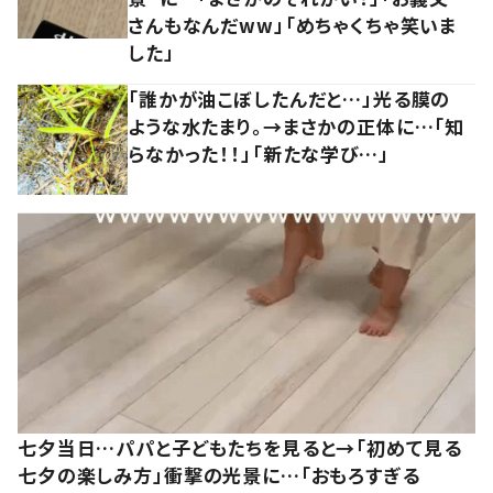
さんもなんだww」「めちゃくちゃ笑いま
した」
「誰かが油こぼしたんだと…」光る膜の
ような水たまり。→まさかの正体に…「知
らなかった！！」「新たな学び…」
七夕当日…パパと子どもたちを見ると→「初めて見る
七夕の楽しみ方」衝撃の光景に…「おもろすぎる