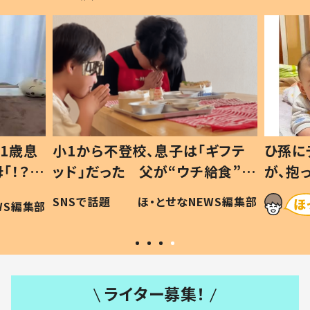
1歳息
小1から不登校、息子は「ギフテ
ひ孫に
「！？」
ッド」だった 父が“ウチ給食”を
が、抱
に「可愛
作り続ける理由とは #令和の親
「涙が
SNSで話題
ほ・とせなNEWS編集部
WS編集部
#令和の子
い」
ライター募集！