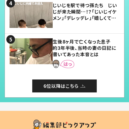
じいじを駅で待つ孫たち じい
じが来た瞬間…！？「じいじイケ
メン」「デレッデレ」「嬉しくて可
愛くてたまらない」「幸せになれ
る」
生後8ヶ月で亡くなった息子
約3年半後、当時の妻の日記に
書いてあった本音とは
6位以降はこちら