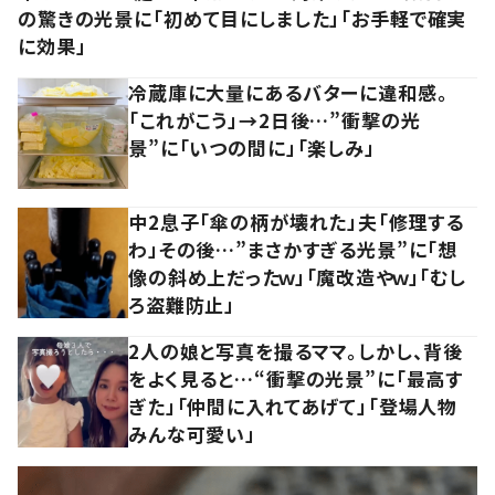
の驚きの光景に「初めて目にしました」「お手軽で確実
に効果」
冷蔵庫に大量にあるバターに違和感。
「これがこう」→2日後…”衝撃の光
景”に「いつの間に」「楽しみ」
中2息子「傘の柄が壊れた」夫「修理する
わ」その後…”まさかすぎる光景”に「想
像の斜め上だったｗ」「魔改造やｗ」「むし
ろ盗難防止」
2人の娘と写真を撮るママ。しかし、背後
をよく見ると…“衝撃の光景”に「最高す
ぎた」「仲間に入れてあげて」「登場人物
みんな可愛い」