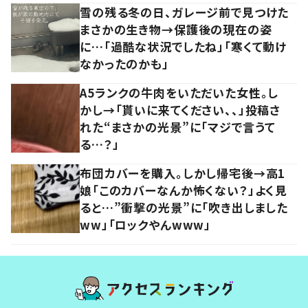
雪の残る冬の日、ガレージ前で見つけた
まさかの生き物→保護後の現在の姿
に…「過酷な状況でしたね」「寒くて動け
なかったのかも」
A5ランクの牛肉をいただいた女性。し
かし→「貰いに来てください、、」投稿さ
れた“まさかの光景”に「マジで言うて
る…？」
布団カバーを購入。しかし帰宅後→高1
娘「このカバーなんか怖くない？」よく見
ると…”衝撃の光景”に「吹き出しました
ww」「ロックやんwww」