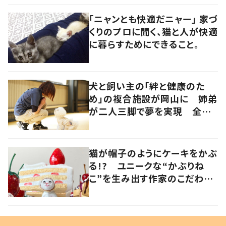
「ニャンとも快適だニャー」 家づ
くりのプロに聞く、猫と人が快適
に暮らすためにできること。
犬と飼い主の「絆と健康のた
め」の複合施設が岡山に 姉弟
が二人三脚で夢を実現 全国
初の“犬向け”筋膜リリース療
法も
猫が帽子のようにケーキをかぶ
る!? ユニークな“かぶりね
こ”を生み出す作家のこだわり
は「絶対にオールハンドメイド」