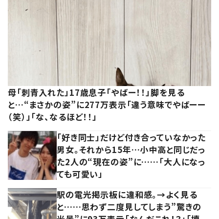
母「刺青入れた」17歳息子「やばー！！」脚を見る
と…“まさかの姿”に277万表示「違う意味でやばーー
（笑）」「な、なるほど！！」
「好き同士」だけど付き合っていなかった
男女。それから15年…小中高と同じだっ
た2人の“現在の姿”に……「大人になっ
ても可愛い」
駅の電光掲示板に違和感。→よく見る
と……思わず二度見してしまう”驚きの
光景”に93万表示「なんだこれ！？」「壊