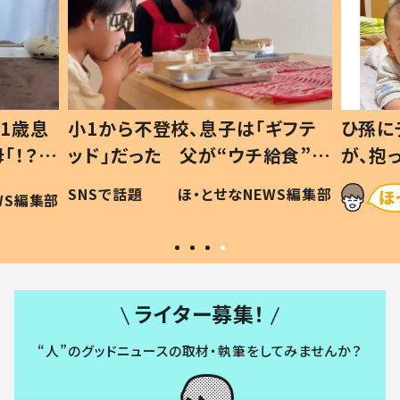
1歳息
小1から不登校、息子は「ギフテ
ひ孫に
「！？」
ッド」だった 父が“ウチ給食”を
が、抱
に「可愛
作り続ける理由とは #令和の親
「涙が
SNSで話題
ほ・とせなNEWS編集部
WS編集部
#令和の子
い」
ライター募集！
“人”のグッドニュースの取材・執筆をしてみませんか？