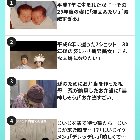
平成7年に生まれた双子…その
29年後の姿に「漫画みたい」「素
敵すぎる」
平成6年に撮った2ショット 30
年後の姿に…「美男美女」「こん
な夫婦になりたい」
孫のためにお弁当を作った祖
母 孫が絶賛したお弁当に「美
味しそう」「お弁当すごい」
じいじを駅で待つ孫たち じい
じが来た瞬間…！？「じいじイケ
メン」「デレッデレ」「嬉しくて可