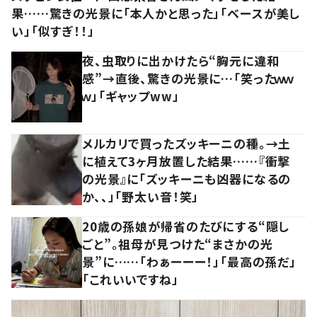
果……驚きの光景に「本人かと思った」「ベースが美し
い」「似すぎ！！」
夜、虫取りに出かけたら“胸元に違和
感”→直後、驚きの光景に…「笑ったｗｗ
ｗ」「ギャップww」
メルカリで買ったズッキーニの種。→土
に植えて3ヶ月放置した結果……『衝撃
の光景』に「ズッキーニも凶器になるの
か、、」「野太い音！笑」
20歳の孫娘が帰省のたびにする“隠し
ごと”。祖母が見つけた“まさかの光
景”に……「わぁーーー！」「最高の孫だ」
「これいいですね」