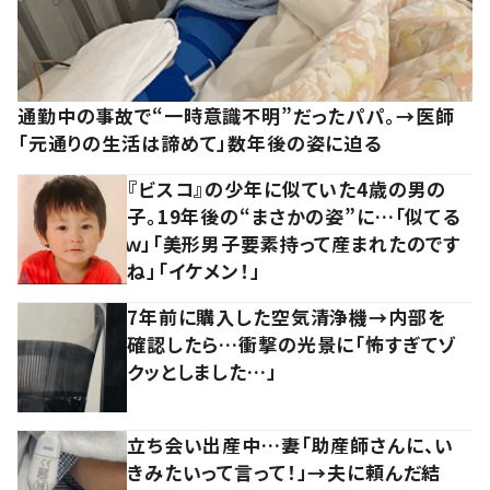
通勤中の事故で“一時意識不明”だったパパ。→医師
「元通りの生活は諦めて」数年後の姿に迫る
『ビスコ』の少年に似ていた4歳の男の
子。19年後の“まさかの姿”に…「似てる
ｗ」「美形男子要素持って産まれたのです
ね」「イケメン！」
7年前に購入した空気清浄機→内部を
確認したら…衝撃の光景に「怖すぎてゾ
クッとしました…」
立ち会い出産中…妻「助産師さんに、い
きみたいって言って！」→夫に頼んだ結