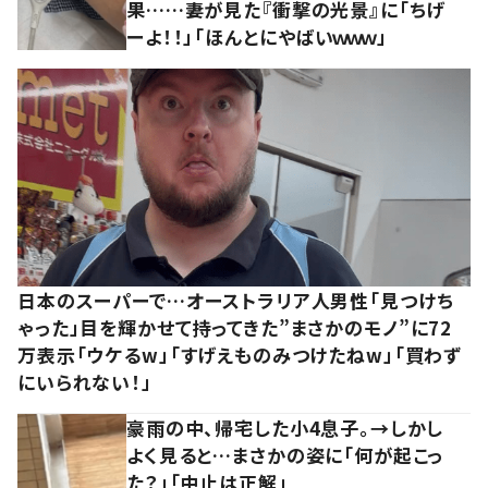
果……妻が見た『衝撃の光景』に「ちげ
ーよ！！」「ほんとにやばいｗｗｗ」
日本のスーパーで…オーストラリア人男性「見つけち
ゃった」目を輝かせて持ってきた”まさかのモノ”に72
万表示「ウケるw」「すげえものみつけたねw」「買わず
にいられない！」
豪雨の中、帰宅した小4息子。→しかし
よく見ると…まさかの姿に「何が起こっ
た？」「中止は正解」