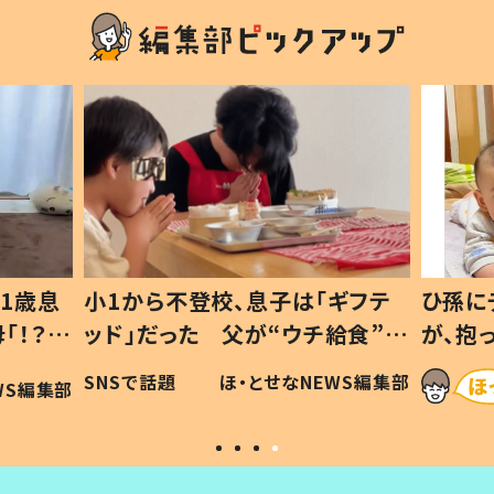
1歳息
小1から不登校、息子は「ギフテ
ひ孫に
「！？」
ッド」だった 父が“ウチ給食”を
が、抱
に「可愛
作り続ける理由とは #令和の親
「涙が
SNSで話題
ほ・とせなNEWS編集部
WS編集部
#令和の子
い」