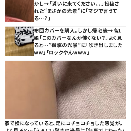
かし→「貰いに来てください、、」投稿さ
れた“まさかの光景”に「マジで言うて
る…？」
布団カバーを購入。しかし帰宅後→高1
娘「このカバーなんか怖くない？」よく見
ると…”衝撃の光景”に「吹き出しました
ww」「ロックやんwww」
家で横になっていると、足にコチョコチョした感覚が。
よく見ると…「えぇ！？」驚きの光景に「無事でよかった」