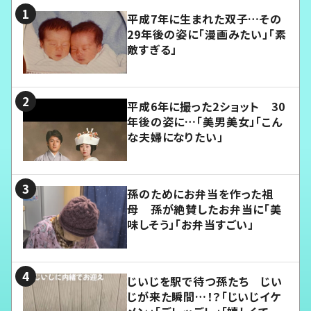
平成7年に生まれた双子…その
29年後の姿に「漫画みたい」「素
敵すぎる」
平成6年に撮った2ショット 30
年後の姿に…「美男美女」「こん
な夫婦になりたい」
孫のためにお弁当を作った祖
母 孫が絶賛したお弁当に「美
味しそう」「お弁当すごい」
じいじを駅で待つ孫たち じい
じが来た瞬間…！？「じいじイケ