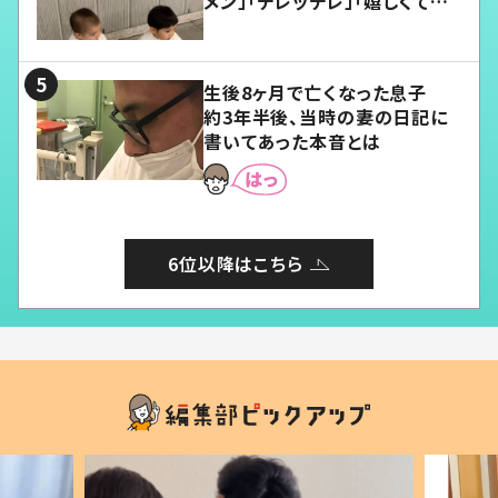
メン」「デレッデレ」「嬉しくて可
愛くてたまらない」「幸せになれ
る」
生後8ヶ月で亡くなった息子
約3年半後、当時の妻の日記に
書いてあった本音とは
6位以降はこちら