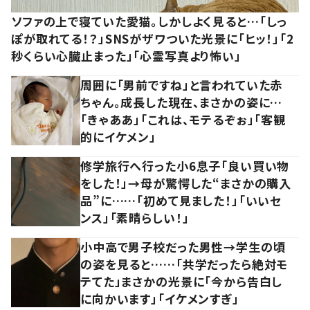
ソファの上で寝ていた愛猫。しかしよく見ると…「しっ
ぽが取れてる！？」SNSがザワついた光景に「ヒッ！」「2
秒くらい心臓止まった」「心霊写真より怖い」
周囲に「男前ですね」と言われていた赤
ちゃん。成長した現在、まさかの姿に…
「きゃああ」「これは、モテるぞぉ」「客観
的にイケメン」
修学旅行へ行った小6息子「良い買い物
をした！」→母が驚愕した“まさかの購入
品”に……「初めて見ました！」「いいセ
ンス」「素晴らしい！」
小中高で男子校だった男性→学生の頃
の姿を見ると……「共学だったら絶対モ
テてた」まさかの光景に「今から告白し
に向かいます」「イケメンすぎ」