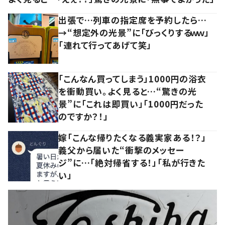
出張で…列車の指定席を予約したら…
→“想定外の光景”に「びっくりするｗｗ」
「連れて行ってあげて笑」
「こんなん買ってしまう」1000円の浴衣
を衝動買い。よく見ると…“驚きの光
景”に「これは即買い」「1000円だった
のですか？！」
嫁「こんな帰りたくなる義実家ある！？」
義父から届いた“衝撃のメッセー
ジ”に…「絶対帰省する！」「私が行きた
い」