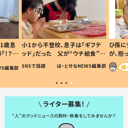
1歳息
小1から不登校、息子は「ギフテ
ひ孫に
「！？」
ッド」だった 父が“ウチ給食”を
が、抱
に「可愛
作り続ける理由とは #令和の親
「涙が
SNSで話題
ほ・とせなNEWS編集部
WS編集部
#令和の子
い」
ライター募集！
“人”のグッドニュースの取材・執筆をしてみませんか？