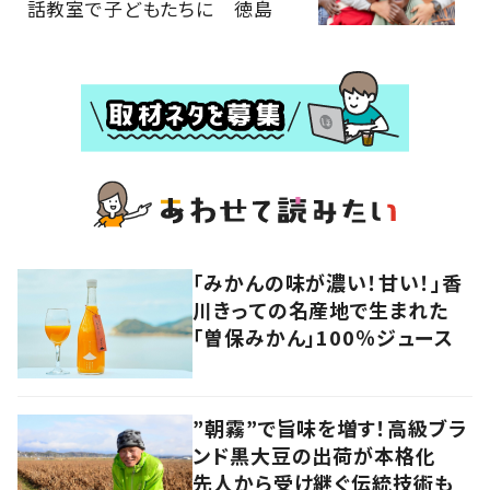
話教室で子どもたちに 徳島
「みかんの味が濃い！甘い！」香
川きっての名産地で生まれた
「曽保みかん」100％ジュース
”朝霧”で旨味を増す！高級ブラ
ンド黒大豆の出荷が本格化
先人から受け継ぐ伝統技術も