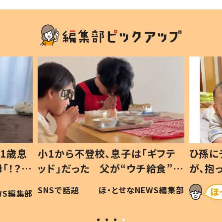
1歳息
小1から不登校、息子は「ギフテ
ひ孫に
「！？」
ッド」だった 父が“ウチ給食”を
が、抱
に「可愛
作り続ける理由とは #令和の親
「涙が
SNSで話題
ほ・とせなNEWS編集部
WS編集部
#令和の子
い」