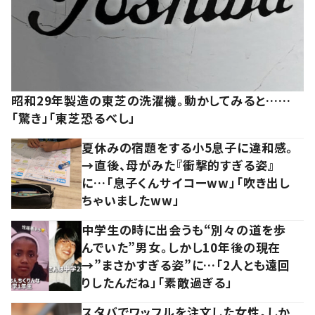
昭和29年製造の東芝の洗濯機。動かしてみると……
「驚き」「東芝恐るべし」
夏休みの宿題をする小5息子に違和感。
→直後、母がみた『衝撃的すぎる姿』
に…「息子くんサイコーww」「吹き出し
ちゃいましたww」
中学生の時に出会うも“別々の道を歩
んでいた”男女。しかし10年後の現在
→”まさかすぎる姿”に…「2人とも遠回
りしたんだね」「素敵過ぎる」
スタバでワッフルを注文した女性。しか