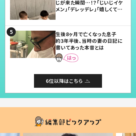
じが来た瞬間…！？「じいじイケ
メン」「デレッデレ」「嬉しくて可
愛くてたまらない」「幸せになれ
る」
生後8ヶ月で亡くなった息子
約3年半後、当時の妻の日記に
書いてあった本音とは
6位以降はこちら