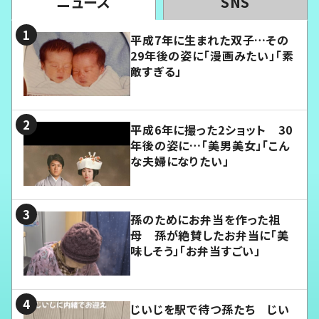
ニュース
SNS
平成7年に生まれた双子…その
29年後の姿に「漫画みたい」「素
敵すぎる」
平成6年に撮った2ショット 30
年後の姿に…「美男美女」「こん
な夫婦になりたい」
孫のためにお弁当を作った祖
母 孫が絶賛したお弁当に「美
味しそう」「お弁当すごい」
じいじを駅で待つ孫たち じい