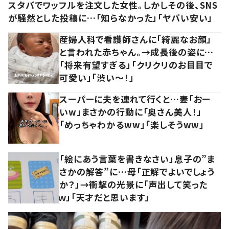
スタバでワッフルを注文した女性。しかしその後、SNS
が騒然とした投稿に…「知らなかった」「ヤバい安い」
産婦人科で看護師さんに「綺麗なお顔」
と言われた赤ちゃん。→成長後の姿に…
「将来有望すぎる」「クリクリのお目目で
可愛い」「渋い～！」
スーパーに夫を連れて行くと…妻「おー
いw」まさかの行動に「奥さん美人！」
「めっちゃわかるww」「楽しそうww」
「絵にあう言葉を書きなさい」息子の”ま
さかの解答”に…母「正解でよいでしょう
か？」→衝撃の光景に「声出して笑った
ｗ」「天才だと思います」