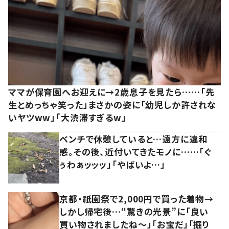
ママが保育園へお迎えに→2歳息子を見たら……「先
生とめっちゃ笑った」まさかの姿に「幼児しか許されな
いヤツww」「大渋滞すぎるw」
ベンチで休憩していると…遠方に違和
感。その後、近付いてきたモノに……「ぐ
ぅわぁッッッ」「やばいよ…」
京都・祇園祭で2,000円で買った着物→
しかし帰宅後…“驚きの光景”に「良い
買い物されましたね～」「お宝だ」「掘り