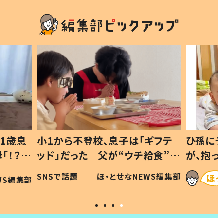
1歳息
小1から不登校、息子は「ギフテ
ひ孫に
「！？」
ッド」だった 父が“ウチ給食”を
が、抱
に「可愛
作り続ける理由とは #令和の親
「涙が
SNSで話題
ほ・とせなNEWS編集部
WS編集部
#令和の子
い」