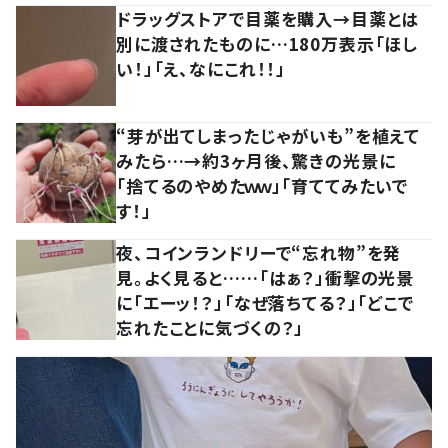
ドラッグストアで目薬を購入→目薬とは
別に渡されたものに…180万表示「ほし
い！」「え、なにこれ！！」
“芽が出てしまったじゃがいも”を植えて
みたら…→約3ヶ月後、驚きの光景に
「捨てるのやめたｗｗ」「育ててみたいで
す！」
夜、コインランドリーで“忘れ物”を発
見。よく見ると……「はぁ？」衝撃の光景
に「エーッ！？」「なぜ落ちてる？」「どこで
忘れたことに気づくの？」