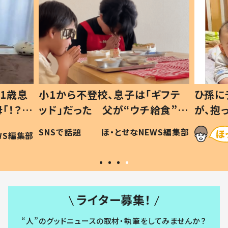
1歳息
小1から不登校、息子は「ギフテ
ひ孫に
「！？」
ッド」だった 父が“ウチ給食”を
が、抱
に「可愛
作り続ける理由とは #令和の親
「涙が
SNSで話題
ほ・とせなNEWS編集部
WS編集部
#令和の子
い」
ライター募集！
“人”のグッドニュースの取材・執筆をしてみませんか？