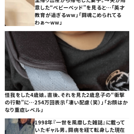
意した“ベビーベッド”を見ると…「英才
教育が過ぎるww」「闘魂こめられてる
わぁ～ww」
怪我をした4歳娘。直後、それを見た2歳息子の“衝撃
の行動”に…254万回表示「凄い配慮（笑）」「お顔はか
なり重症レベル」
1998年『一世を風靡した雑誌』に載って
いたギャル男。闘病を経て転身した現在