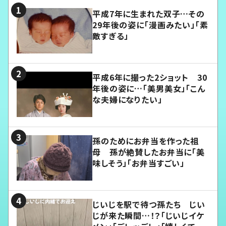
平成7年に生まれた双子…その
29年後の姿に「漫画みたい」「素
敵すぎる」
平成6年に撮った2ショット 30
年後の姿に…「美男美女」「こん
な夫婦になりたい」
孫のためにお弁当を作った祖
母 孫が絶賛したお弁当に「美
味しそう」「お弁当すごい」
じいじを駅で待つ孫たち じい
じが来た瞬間…！？「じいじイケ