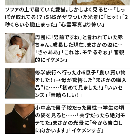
ソファの上で寝ていた愛猫。しかしよく見ると…「しっ
ぽが取れてる！？」SNSがザワついた光景に「ヒッ！」「2
秒くらい心臓止まった」「心霊写真より怖い」
周囲に「男前ですね」と言われていた赤
ちゃん。成長した現在、まさかの姿に…
「きゃああ」「これは、モテるぞぉ」「客観
的にイケメン」
修学旅行へ行った小6息子「良い買い物
をした！」→母が驚愕した“まさかの購入
品”に……「初めて見ました！」「いいセ
ンス」「素晴らしい！」
小中高で男子校だった男性→学生の頃
の姿を見ると……「共学だったら絶対モ
テてた」まさかの光景に「今から告白し
に向かいます」「イケメンすぎ」