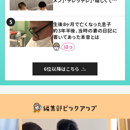
メン」「デレッデレ」「嬉しくて可
愛くてたまらない」「幸せになれ
る」
生後8ヶ月で亡くなった息子
約3年半後、当時の妻の日記に
書いてあった本音とは
6位以降はこちら