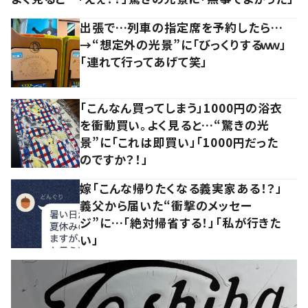
出張で…列車の指定席を予約したら…
→“想定外の光景”に「びっくりするｗｗ」
「連れて行ってあげて笑」
「こんなん買ってしまう」1000円の浴衣
を衝動買い。よく見ると…“驚きの光
景”に「これは即買い」「1000円だった
のですか？！」
嫁「こんな帰りたくなる義実家ある！？」
義父から届いた“衝撃のメッセー
ジ”に…「絶対帰省する！」「私が行きた
い」