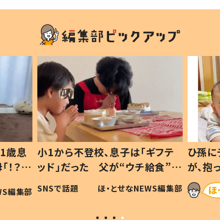
1歳息
小1から不登校、息子は「ギフテ
ひ孫に
「！？」
ッド」だった 父が“ウチ給食”を
が、抱
に「可愛
作り続ける理由とは #令和の親
「涙が
SNSで話題
ほ・とせなNEWS編集部
WS編集部
#令和の子
い」