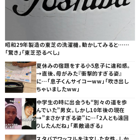
昭和29年製造の東芝の洗濯機。動かしてみると……
「驚き」「東芝恐るべし」
夏休みの宿題をする小5息子に違和感。
→直後、母がみた『衝撃的すぎる姿』
に…「息子くんサイコーww」「吹き出し
ちゃいましたww」
中学生の時に出会うも“別々の道を歩
んでいた”男女。しかし10年後の現在
→”まさかすぎる姿”に…「2人とも遠回
りしたんだね」「素敵過ぎる」
スタバでワッフルを注文した女性。しか