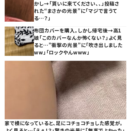
かし→「貰いに来てください、、」投稿さ
れた“まさかの光景”に「マジで言うて
る…？」
布団カバーを購入。しかし帰宅後→高1
娘「このカバーなんか怖くない？」よく見
ると…”衝撃の光景”に「吹き出しました
ww」「ロックやんwww」
家で横になっていると、足にコチョコチョした感覚が。
よく見ると…「えぇ！？」驚きの光景に「無事でよかった」