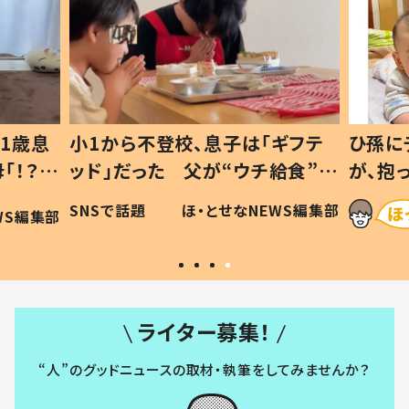
1歳息
小1から不登校、息子は「ギフテ
ひ孫に
「！？」
ッド」だった 父が“ウチ給食”を
が、抱
に「可愛
作り続ける理由とは #令和の親
「涙が
SNSで話題
ほ・とせなNEWS編集部
WS編集部
#令和の子
い」
ライター募集！
“人”のグッドニュースの取材・執筆をしてみませんか？