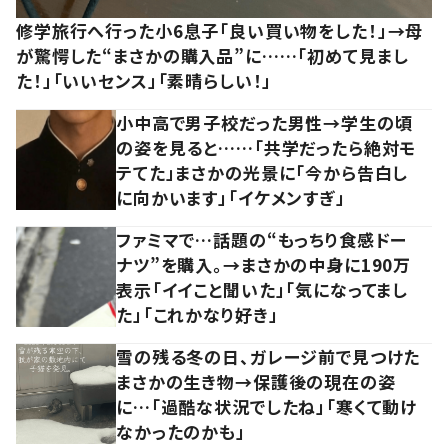
修学旅行へ行った小6息子「良い買い物をした！」→母
が驚愕した“まさかの購入品”に……「初めて見まし
た！」「いいセンス」「素晴らしい！」
小中高で男子校だった男性→学生の頃
の姿を見ると……「共学だったら絶対モ
テてた」まさかの光景に「今から告白し
に向かいます」「イケメンすぎ」
ファミマで…話題の“もっちり食感ドー
ナツ”を購入。→まさかの中身に190万
表示「イイこと聞いた」「気になってまし
た」「これかなり好き」
雪の残る冬の日、ガレージ前で見つけた
まさかの生き物→保護後の現在の姿
に…「過酷な状況でしたね」「寒くて動け
なかったのかも」