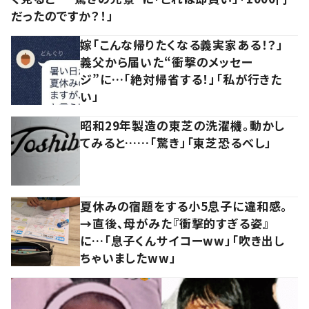
だったのですか？！」
嫁「こんな帰りたくなる義実家ある！？」
義父から届いた“衝撃のメッセー
ジ”に…「絶対帰省する！」「私が行きた
い」
昭和29年製造の東芝の洗濯機。動かし
てみると……「驚き」「東芝恐るべし」
夏休みの宿題をする小5息子に違和感。
→直後、母がみた『衝撃的すぎる姿』
に…「息子くんサイコーww」「吹き出し
ちゃいましたww」