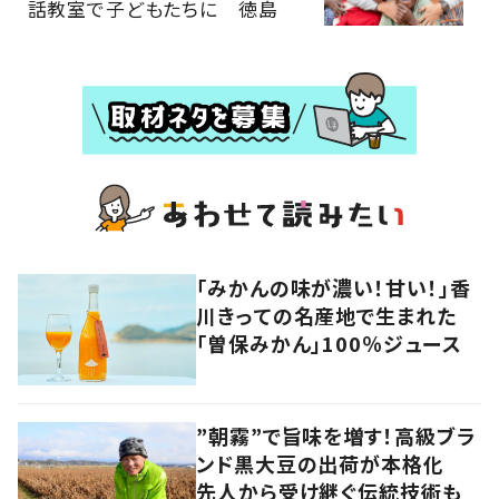
話教室で子どもたちに 徳島
「みかんの味が濃い！甘い！」香
川きっての名産地で生まれた
「曽保みかん」100％ジュース
”朝霧”で旨味を増す！高級ブラ
ンド黒大豆の出荷が本格化
先人から受け継ぐ伝統技術も