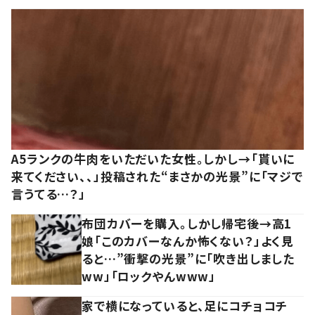
A5ランクの牛肉をいただいた女性。しかし→「貰いに
来てください、、」投稿された“まさかの光景”に「マジで
言うてる…？」
布団カバーを購入。しかし帰宅後→高1
娘「このカバーなんか怖くない？」よく見
ると…”衝撃の光景”に「吹き出しました
ww」「ロックやんwww」
家で横になっていると、足にコチョコチ