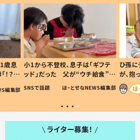
1歳息
小1から不登校、息子は「ギフテ
ひ孫に
「！？」
ッド」だった 父が“ウチ給食”を
が、抱
に「可愛
作り続ける理由とは #令和の親
「涙が
SNSで話題
ほ・とせなNEWS編集部
WS編集部
#令和の子
い」
ライター募集！