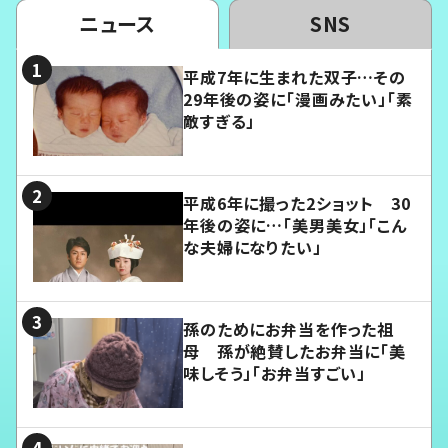
ニュース
SNS
平成7年に生まれた双子…その
29年後の姿に「漫画みたい」「素
敵すぎる」
平成6年に撮った2ショット 30
年後の姿に…「美男美女」「こん
な夫婦になりたい」
孫のためにお弁当を作った祖
母 孫が絶賛したお弁当に「美
味しそう」「お弁当すごい」