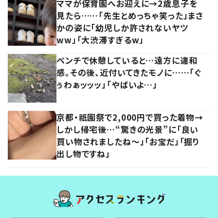
ママが保育園へお迎えに→2歳息子を
見たら……「先生とめっちゃ笑った」まさ
かの姿に「幼児しか許されないヤツ
ww」「大渋滞すぎるw」
ベンチで休憩していると…遠方に違和
感。その後、近付いてきたモノに……「ぐ
ぅわぁッッッ」「やばいよ…」
京都・祇園祭で2,000円で買った着物→
しかし帰宅後…“驚きの光景”に「良い
買い物されましたね～」「お宝だ」「掘り
出し物ですね」