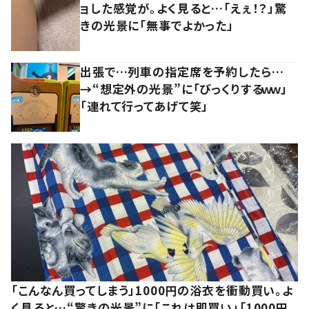
ョした感覚が。よく見ると…「えぇ！？」驚
きの光景に「無事でよかった」
出張で…列車の指定席を予約したら…
→“想定外の光景”に「びっくりするｗｗ」
「連れて行ってあげて笑」
「こんなん買ってしまう」1000円の浴衣を衝動買い。よ
く見ると…“驚きの光景”に「これは即買い」「1000円