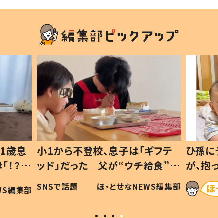
1歳息
小1から不登校、息子は「ギフテ
ひ孫に
「！？」
ッド」だった 父が“ウチ給食”を
が、抱
に「可愛
作り続ける理由とは #令和の親
「涙が
SNSで話題
ほ・とせなNEWS編集部
WS編集部
#令和の子
い」