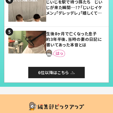
じいじを駅で待つ孫たち じい
じが来た瞬間…！？「じいじイケ
メン」「デレッデレ」「嬉しくて可
愛くてたまらない」「幸せになれ
る」
生後8ヶ月で亡くなった息子
約3年半後、当時の妻の日記に
書いてあった本音とは
6位以降はこちら