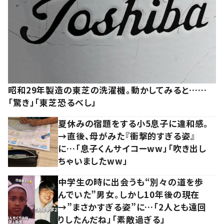
昭和29年製造の東芝の洗濯機。動かしてみると……
「驚き」「東芝恐るべし」
夏休みの宿題をする小5息子に違和感。
→直後、母がみた『衝撃的すぎる姿』
に…「息子くんサイコーww」「吹き出し
ちゃいましたww」
中学生の時に出会うも“別々の道を歩
んでいた”男女。しかし10年後の現在
→”まさかすぎる姿”に…「2人とも遠回
りしたんだね」「素敵過ぎる」