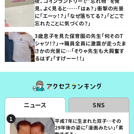
夜、コインランドリーで“忘れ物”を発
見。よく見ると……「はぁ？」衝撃の光景
に「エーッ！？」「なぜ落ちてる？」「どこで
忘れたことに気づくの？」
3歳息子を見た保育園の先生「何そのT
シャツ！？」→職員全員に激震が走ったま
さかの光景に…「そりゃ先生も大興奮す
るはず」「すげーー！！」
ニュース
SNS
平成7年に生まれた双子…その
29年後の姿に「漫画みたい」「素