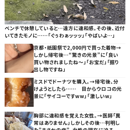
ベンチで休憩していると…遠方に違和感。その後、近付
いてきたモノに……「ぐぅわぁッッッ」「やばいよ…」
京都・祇園祭で2,000円で買った着物→
しかし帰宅後…“驚きの光景”に「良い
買い物されましたね～」「お宝だ」「掘り
出し物ですね」
ミスドでドーナツを購入。→帰宅後、分
けようとしたら…… 目からウロコの光
景に「サイコーですww」「激しいw」
胸部に違和感を覚えた女性。→医師「異
常はありません」しかしその後…判明し
た”まさかの病”。女性の現在に迫る