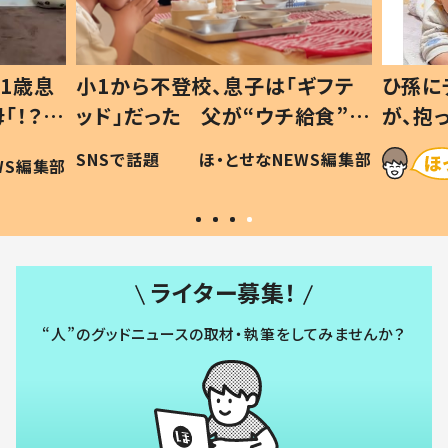
1歳息
小1から不登校、息子は「ギフテ
ひ孫に
「！？」
ッド」だった 父が“ウチ給食”を
が、抱
に「可愛
作り続ける理由とは #令和の親
「涙が
SNSで話題
ほ・とせなNEWS編集部
WS編集部
#令和の子
い」
ライター募集！
“人”のグッドニュースの取材・執筆をしてみませんか？