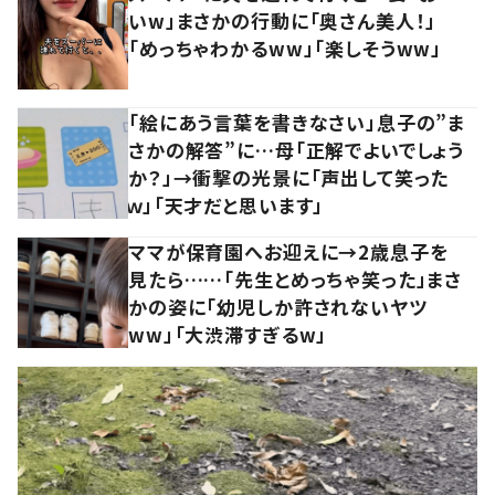
いw」まさかの行動に「奥さん美人！」
「めっちゃわかるww」「楽しそうww」
「絵にあう言葉を書きなさい」息子の”ま
さかの解答”に…母「正解でよいでしょう
か？」→衝撃の光景に「声出して笑った
ｗ」「天才だと思います」
ママが保育園へお迎えに→2歳息子を
見たら……「先生とめっちゃ笑った」まさ
かの姿に「幼児しか許されないヤツ
ww」「大渋滞すぎるw」