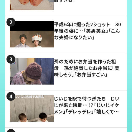
敵すぎる」
平成6年に撮った2ショット 30
年後の姿に…「美男美女」「こん
な夫婦になりたい」
孫のためにお弁当を作った祖
母 孫が絶賛したお弁当に「美
味しそう」「お弁当すごい」
じいじを駅で待つ孫たち じい
じが来た瞬間…！？「じいじイケ
メン」「デレッデレ」「嬉しくて可
愛くてたまらない」「幸せになれ
る」