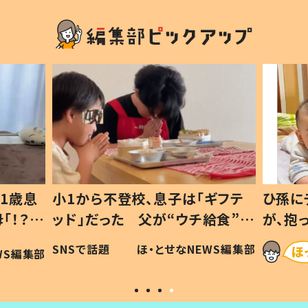
1歳息
小1から不登校、息子は「ギフテ
ひ孫に
「！？」
ッド」だった 父が“ウチ給食”を
が、抱
に「可愛
作り続ける理由とは #令和の親
「涙が
SNSで話題
ほ・とせなNEWS編集部
WS編集部
#令和の子
い」