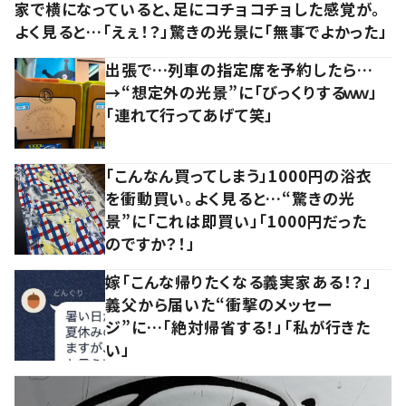
家で横になっていると、足にコチョコチョした感覚が。
よく見ると…「えぇ！？」驚きの光景に「無事でよかった」
出張で…列車の指定席を予約したら…
→“想定外の光景”に「びっくりするｗｗ」
「連れて行ってあげて笑」
「こんなん買ってしまう」1000円の浴衣
を衝動買い。よく見ると…“驚きの光
景”に「これは即買い」「1000円だった
のですか？！」
嫁「こんな帰りたくなる義実家ある！？」
義父から届いた“衝撃のメッセー
ジ”に…「絶対帰省する！」「私が行きた
い」