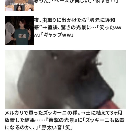
思った」「ベースが美しい」「似すぎ！！」
夜、虫取りに出かけたら“胸元に違和
感”→直後、驚きの光景に…「笑ったｗｗ
ｗ」「ギャップww」
メルカリで買ったズッキーニの種。→土に植えて3ヶ月
放置した結果……『衝撃の光景』に「ズッキーニも凶器
になるのか、、」「野太い音！笑」