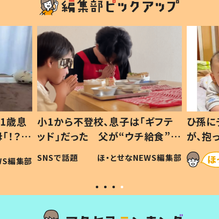
1歳息
小1から不登校、息子は「ギフテ
ひ孫に
「！？」
ッド」だった 父が“ウチ給食”を
が、抱
に「可愛
作り続ける理由とは #令和の親
「涙が
SNSで話題
ほ・とせなNEWS編集部
WS編集部
#令和の子
い」