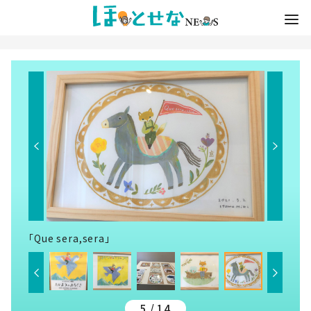
「Que sera,sera」
5 / 14