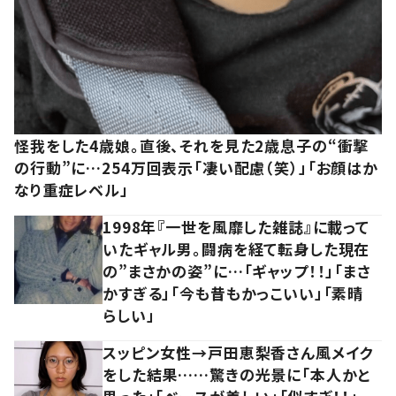
怪我をした4歳娘。直後、それを見た2歳息子の“衝撃
の行動”に…254万回表示「凄い配慮（笑）」「お顔はか
なり重症レベル」
1998年『一世を風靡した雑誌』に載って
いたギャル男。闘病を経て転身した現在
の”まさかの姿”に…「ギャップ！！」「まさ
かすぎる」「今も昔もかっこいい」「素晴
らしい」
スッピン女性→戸田恵梨香さん風メイク
をした結果……驚きの光景に「本人かと