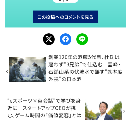
この投稿へのコメントを見る
創業120年の酒蔵5代目、杜氏は
雇わず“3兄弟”で仕込む 霊峰・
石鎚山系の伏流水で醸す“効率度
外視”の日本酒
“eスポーツ×英会話”で学びを身
近に スタートアップCEOが挑
む、ゲーム時間の「価値変容」とは