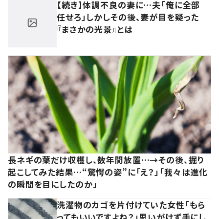
【続き】体調不良の妻に…夫「俺に全部
任せろ」しかしその後、妻が目を疑った
『まさかの光景』とは
長ネギの葉だけ収穫し、数年間放置…→その後、掘り
起こしてみた結果…“驚愕の姿”に「え？」「我々は進化
の瞬間を目にしたのか」
洗濯物のカゴを片付けていた女性「もら
ってもいいですよね？」思いがけず手にし