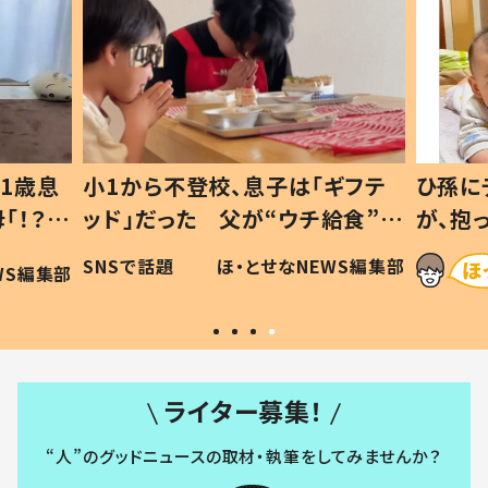
1歳息
小1から不登校、息子は「ギフテ
ひ孫に
「！？」
ッド」だった 父が“ウチ給食”を
が、抱
に「可愛
作り続ける理由とは #令和の親
「涙が
SNSで話題
ほ・とせなNEWS編集部
WS編集部
#令和の子
い」
ライター募集！
“人”のグッドニュースの取材・執筆をしてみませんか？