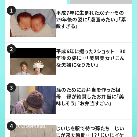
平成7年に生まれた双子…その
29年後の姿に「漫画みたい」「素
敵すぎる」
平成6年に撮った2ショット 30
年後の姿に…「美男美女」「こん
な夫婦になりたい」
孫のためにお弁当を作った祖
母 孫が絶賛したお弁当に「美
味しそう」「お弁当すごい」
じいじを駅で待つ孫たち じい
じが来た瞬間…！？「じいじイケ