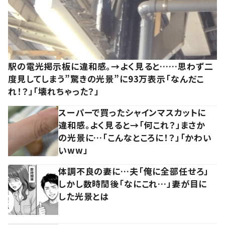
駅の電光掲示板に違和感。→よく見ると……思わず二
度見してしまう”驚きの光景”に93万表示「なんだこ
れ！？」「壊れちゃった？」
スーパーで買ったシャインマスカットに
違和感。よく見ると→「何これ？」まさか
の光景に…「こんなところに！？」「かわい
いww」
体調不良の妻に…夫「俺に全部任せろ」
しかし数時間後「なにこれ…」妻が目に
した光景とは