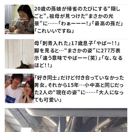
20歳の孫娘が帰省のたびにする“隠し
ごと”。祖母が見つけた“まさかの光
景”に……「わぁーーー！」「最高の孫だ」
「これいいですね」
母「刺青入れた」17歳息子「やばー！！」
脚を見ると…“まさかの姿”に277万表
示「違う意味でやばーー（笑）」「な、なる
ほど！！」
「好き同士」だけど付き合っていなかった
男女。それから15年…小中高と同じだっ
た2人の“現在の姿”に……「大人になっ
ても可愛い」