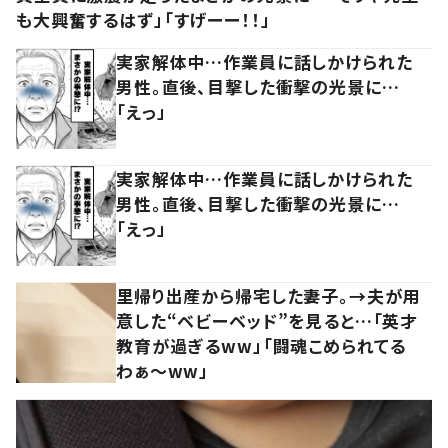
も大興奮するはず」「すげーー！！」
実家解体中…作業員に話しかけられた
男性。直後、目撃した衝撃の光景に…
「えっ」
実家解体中…作業員に話しかけられた
男性。直後、目撃した衝撃の光景に…
「えっ」
里帰り出産から帰宅した妻子。→夫が用
意した“ベビーベッド”を見ると…「英才
教育が過ぎるww」「闘魂こめられてる
わぁ～ww」