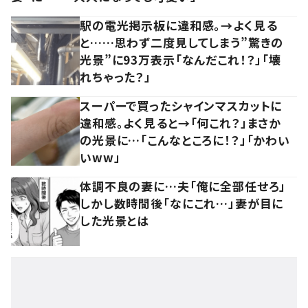
駅の電光掲示板に違和感。→よく見る
と……思わず二度見してしまう”驚きの
光景”に93万表示「なんだこれ！？」「壊
れちゃった？」
スーパーで買ったシャインマスカットに
違和感。よく見ると→「何これ？」まさか
の光景に…「こんなところに！？」「かわい
いww」
体調不良の妻に…夫「俺に全部任せろ」
しかし数時間後「なにこれ…」妻が目に
した光景とは