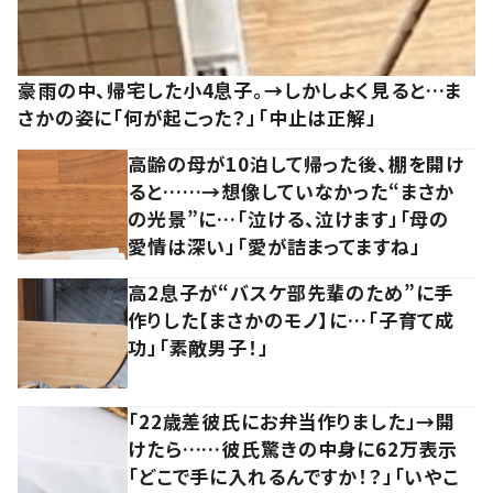
豪雨の中、帰宅した小4息子。→しかしよく見ると…ま
さかの姿に「何が起こった？」「中止は正解」
高齢の母が10泊して帰った後、棚を開け
ると……→想像していなかった“まさか
の光景”に…「泣ける、泣けます」「母の
愛情は深い」「愛が詰まってますね」
高2息子が“バスケ部先輩のため”に手
作りした【まさかのモノ】に…「子育て成
功」「素敵男子！」
「22歳差彼氏にお弁当作りました」→開
けたら……彼氏驚きの中身に62万表示
「どこで手に入れるんですか！？」「いやこ