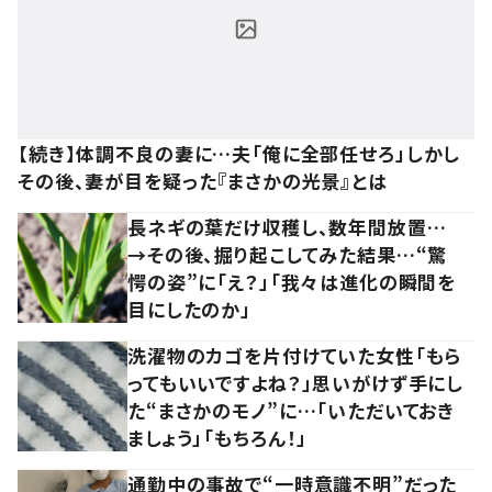
【続き】体調不良の妻に…夫「俺に全部任せろ」しかし
その後、妻が目を疑った『まさかの光景』とは
長ネギの葉だけ収穫し、数年間放置…
→その後、掘り起こしてみた結果…“驚
愕の姿”に「え？」「我々は進化の瞬間を
目にしたのか」
洗濯物のカゴを片付けていた女性「もら
ってもいいですよね？」思いがけず手にし
た“まさかのモノ”に…「いただいておき
ましょう」「もちろん！」
通勤中の事故で“一時意識不明”だった