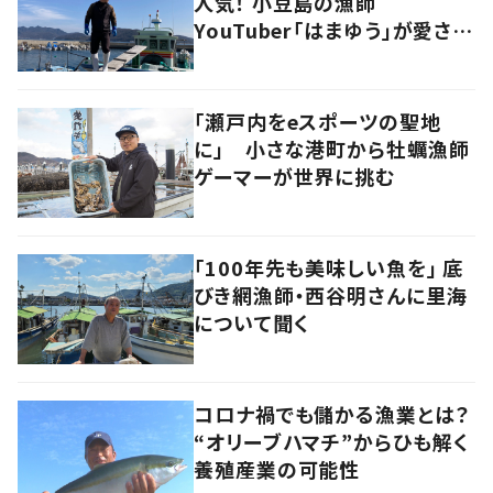
人気！ 小豆島の漁師
YouTuber「はまゆう」が愛され
るワケ
「瀬戸内をeスポーツの聖地
に」 小さな港町から牡蠣漁師
ゲーマーが世界に挑む
「100年先も美味しい魚を」 底
びき網漁師・西谷明さんに里海
について聞く
コロナ禍でも儲かる漁業とは？
“オリーブハマチ”からひも解く
養殖産業の可能性