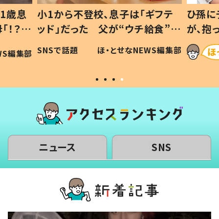
1歳息
小1から不登校、息子は「ギフテ
ひ孫に
「！？」
ッド」だった 父が“ウチ給食”を
が、抱
に「可愛
作り続ける理由とは #令和の親
「涙が
SNSで話題
ほ・とせなNEWS編集部
WS編集部
#令和の子
い」
ニュース
SNS