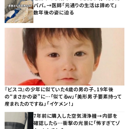
パパ。→医師「元通りの生活は諦めて」
数年後の姿に迫る
『ビスコ』の少年に似ていた4歳の男の子。19年後
の“まさかの姿”に…「似てるｗ」「美形男子要素持って
産まれたのですね」「イケメン！」
7年前に購入した空気清浄機→内部を
確認したら…衝撃の光景に「怖すぎてゾ