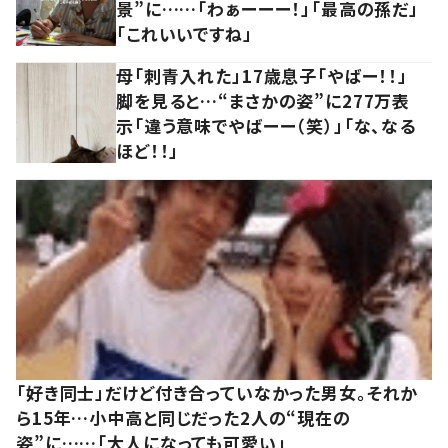
景”に……「わぁーーー！」「最高の孫だ」
「これいいですね」
母「刺青入れた」17歳息子「やばー！！」
脚を見ると…“まさかの姿”に277万表
示「違う意味でやばーー（笑）」「な、なる
ほど！！」
「好き同士」だけど付き合っていなかった男女。それか
ら15年…小中高と同じだった2人の“現在の
姿”に……「大人になっても可愛い」