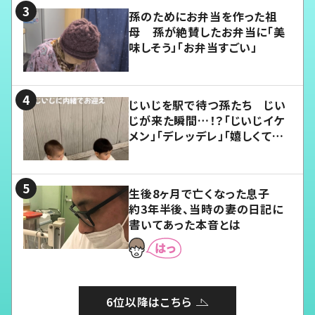
孫のためにお弁当を作った祖
母 孫が絶賛したお弁当に「美
味しそう」「お弁当すごい」
じいじを駅で待つ孫たち じい
じが来た瞬間…！？「じいじイケ
メン」「デレッデレ」「嬉しくて可
愛くてたまらない」「幸せになれ
る」
生後8ヶ月で亡くなった息子
約3年半後、当時の妻の日記に
書いてあった本音とは
6位以降はこちら