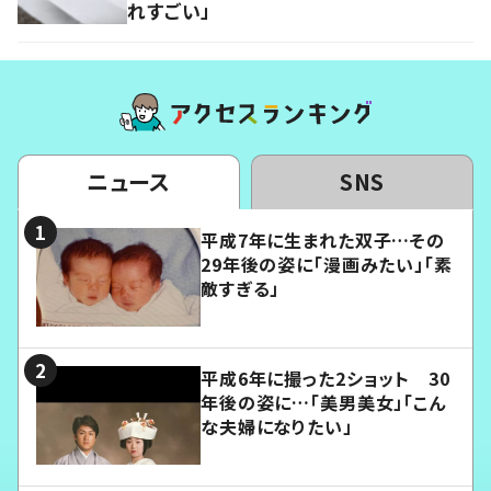
れすごい」
ニュース
SNS
平成7年に生まれた双子…その
29年後の姿に「漫画みたい」「素
敵すぎる」
平成6年に撮った2ショット 30
年後の姿に…「美男美女」「こん
な夫婦になりたい」