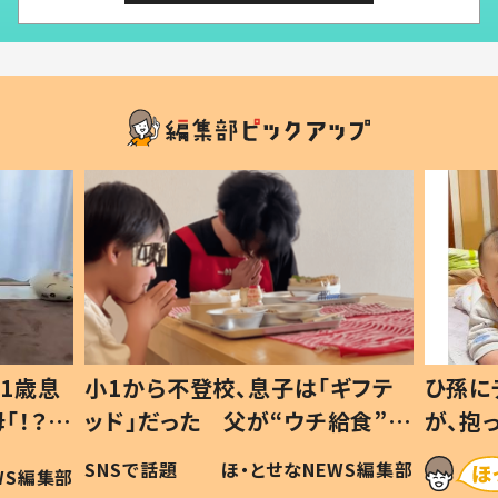
1歳息
小1から不登校、息子は「ギフテ
ひ孫に
「！？」
ッド」だった 父が“ウチ給食”を
が、抱
に「可愛
作り続ける理由とは #令和の親
「涙が
SNSで話題
ほ・とせなNEWS編集部
WS編集部
#令和の子
い」