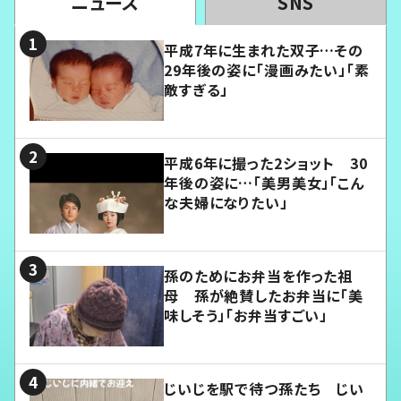
ニュース
SNS
平成7年に生まれた双子…その
29年後の姿に「漫画みたい」「素
敵すぎる」
平成6年に撮った2ショット 30
年後の姿に…「美男美女」「こん
な夫婦になりたい」
孫のためにお弁当を作った祖
母 孫が絶賛したお弁当に「美
味しそう」「お弁当すごい」
じいじを駅で待つ孫たち じい