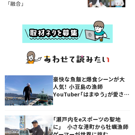
「融合」
豪快な魚飯と爆食シーンが大
人気！ 小豆島の漁師
YouTuber「はまゆう」が愛され
るワケ
「瀬戸内をeスポーツの聖地
に」 小さな港町から牡蠣漁師
ゲーマーが世界に挑む