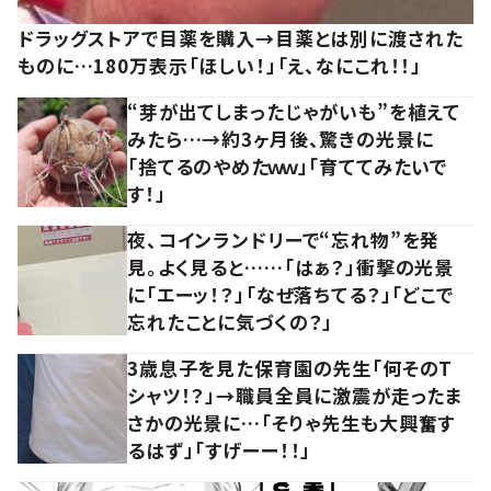
ドラッグストアで目薬を購入→目薬とは別に渡された
ものに…180万表示「ほしい！」「え、なにこれ！！」
“芽が出てしまったじゃがいも”を植えて
みたら…→約3ヶ月後、驚きの光景に
「捨てるのやめたｗｗ」「育ててみたいで
す！」
夜、コインランドリーで“忘れ物”を発
見。よく見ると……「はぁ？」衝撃の光景
に「エーッ！？」「なぜ落ちてる？」「どこで
忘れたことに気づくの？」
3歳息子を見た保育園の先生「何そのT
シャツ！？」→職員全員に激震が走ったま
さかの光景に…「そりゃ先生も大興奮す
るはず」「すげーー！！」