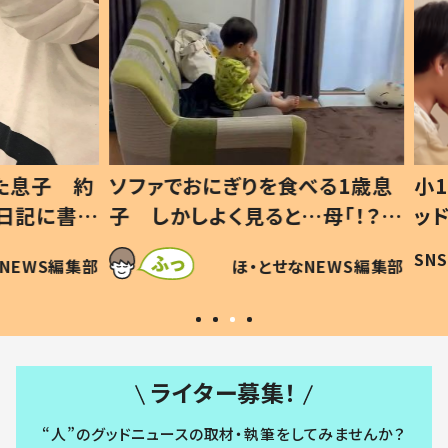
息子 約
ソファでおにぎりを食べる1歳息
小1か
記に書い
子 しかしよく見ると…母「！？」
ッド」
すべてを察した母の投稿に「可愛
作り続
SNSで
WS編集部
ほ・とせなNEWS編集部
いから許す！」「現行犯〜」
#令和
ライター募集！
“人”のグッドニュースの取材・執筆をしてみませんか？