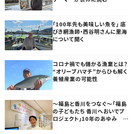
「100年先も美味しい魚を」 底
びき網漁師・西谷明さんに里海
について聞く
コロナ禍でも儲かる漁業とは？
“オリーブハマチ”からひも解く
養殖産業の可能性
～福島と香川をつなぐ～「福島
の子どもたち 香川へおいでプ
ロジェクト」10年のあゆみ #
あれから私は