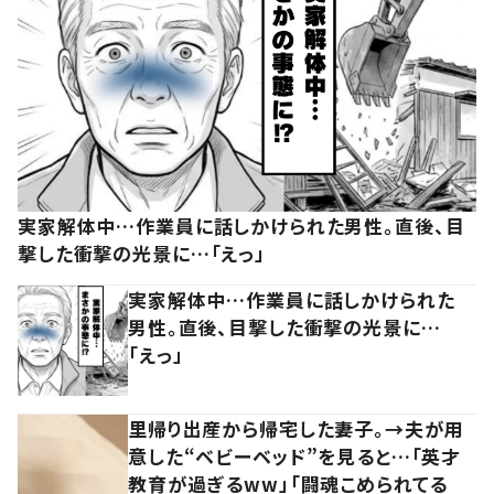
実家解体中…作業員に話しかけられた男性。直後、目
撃した衝撃の光景に…「えっ」
実家解体中…作業員に話しかけられた
男性。直後、目撃した衝撃の光景に…
「えっ」
里帰り出産から帰宅した妻子。→夫が用
意した“ベビーベッド”を見ると…「英才
教育が過ぎるww」「闘魂こめられてる