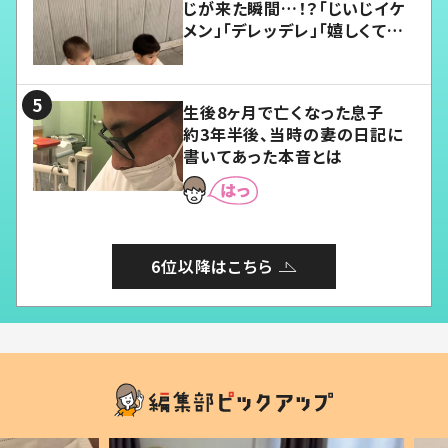
じが来た瞬間…！？「じいじイケ
メン」「デレッデレ」「嬉しくて可
愛くてたまらない」「幸せになれ
る」
生後8ヶ月で亡くなった息子
約3年半後、当時の妻の日記に
書いてあった本音とは
6位以降はこちら