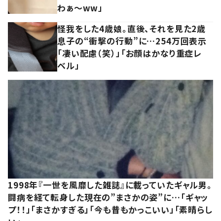
わぁ～ww」
怪我をした4歳娘。直後、それを見た2歳
息子の“衝撃の行動”に…254万回表示
「凄い配慮（笑）」「お顔はかなり重症レ
ベル」
1998年『一世を風靡した雑誌』に載っていたギャル男。
闘病を経て転身した現在の”まさかの姿”に…「ギャッ
プ！！」「まさかすぎる」「今も昔もかっこいい」「素晴らし