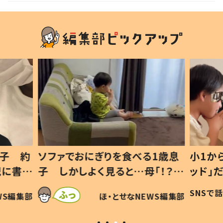
息子 約
ソファでおにぎりを食べる1歳息
小1か
記に書い
子 しかしよく見ると…母「！？」
ッド」
すべてを察した母の投稿に「可愛
作り続
SNSで
WS編集部
ほ・とせなNEWS編集部
いから許す！」「現行犯〜」
#令和