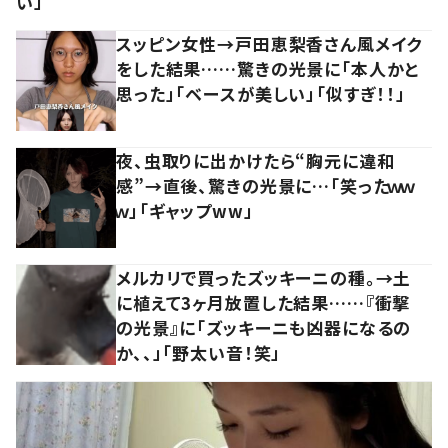
い」
スッピン女性→戸田恵梨香さん風メイク
をした結果……驚きの光景に「本人かと
思った」「ベースが美しい」「似すぎ！！」
夜、虫取りに出かけたら“胸元に違和
感”→直後、驚きの光景に…「笑ったｗｗ
ｗ」「ギャップww」
メルカリで買ったズッキーニの種。→土
に植えて3ヶ月放置した結果……『衝撃
の光景』に「ズッキーニも凶器になるの
か、、」「野太い音！笑」