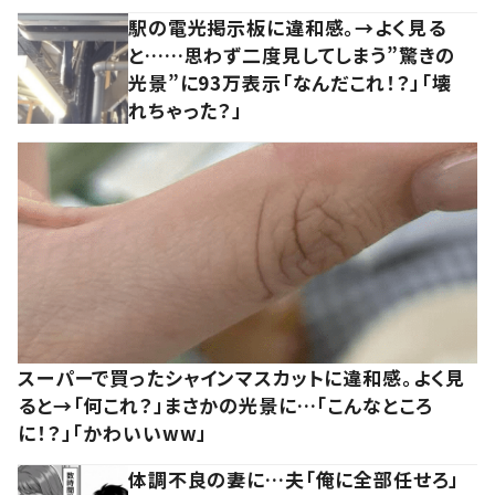
駅の電光掲示板に違和感。→よく見る
と……思わず二度見してしまう”驚きの
光景”に93万表示「なんだこれ！？」「壊
れちゃった？」
スーパーで買ったシャインマスカットに違和感。よく見
ると→「何これ？」まさかの光景に…「こんなところ
に！？」「かわいいww」
体調不良の妻に…夫「俺に全部任せろ」