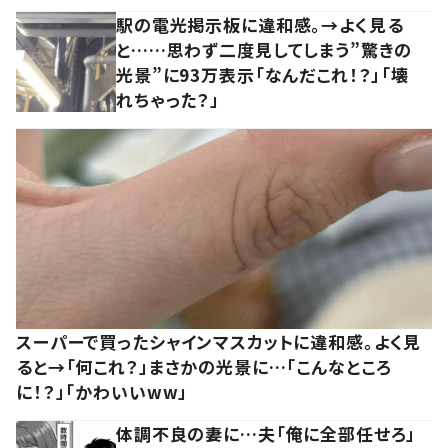
駅の電光掲示板に違和感。→よく見る
と……思わず二度見してしまう”驚きの
光景”に93万表示「なんだこれ！？」「壊
れちゃった？」
スーパーで買ったシャインマスカットに違和感。よく見
ると→「何これ？」まさかの光景に…「こんなところ
に！？」「かわいいww」
体調不良の妻に…夫「俺に全部任せろ」