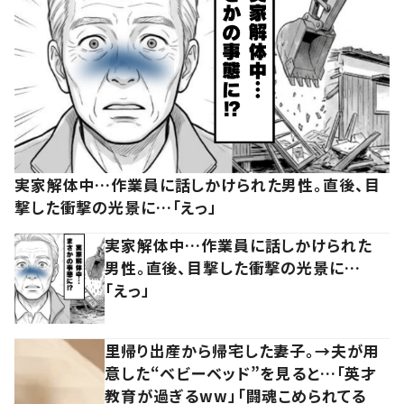
実家解体中…作業員に話しかけられた男性。直後、目
撃した衝撃の光景に…「えっ」
実家解体中…作業員に話しかけられた
男性。直後、目撃した衝撃の光景に…
「えっ」
里帰り出産から帰宅した妻子。→夫が用
意した“ベビーベッド”を見ると…「英才
教育が過ぎるww」「闘魂こめられてる