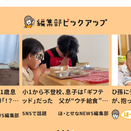
1歳息
小1から不登校、息子は「ギフテ
ひ孫に
「！？」
ッド」だった 父が“ウチ給食”を
が、抱
に「可愛
作り続ける理由とは #令和の親
「涙が
SNSで話題
ほ・とせなNEWS編集部
WS編集部
#令和の子
い」