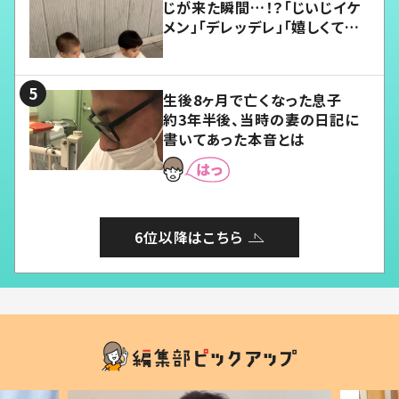
じが来た瞬間…！？「じいじイケ
メン」「デレッデレ」「嬉しくて可
愛くてたまらない」「幸せになれ
る」
生後8ヶ月で亡くなった息子
約3年半後、当時の妻の日記に
書いてあった本音とは
6位以降はこちら