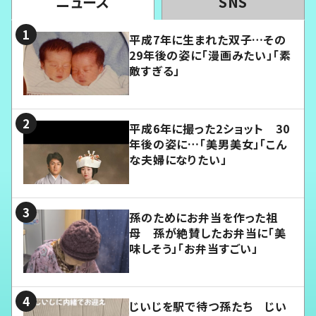
ニュース
SNS
平成7年に生まれた双子…その
29年後の姿に「漫画みたい」「素
敵すぎる」
平成6年に撮った2ショット 30
年後の姿に…「美男美女」「こん
な夫婦になりたい」
孫のためにお弁当を作った祖
母 孫が絶賛したお弁当に「美
味しそう」「お弁当すごい」
じいじを駅で待つ孫たち じい