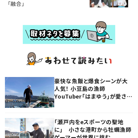
「融合」
豪快な魚飯と爆食シーンが大
人気！ 小豆島の漁師
YouTuber「はまゆう」が愛され
るワケ
「瀬戸内をeスポーツの聖地
に」 小さな港町から牡蠣漁師
ゲーマーが世界に挑む