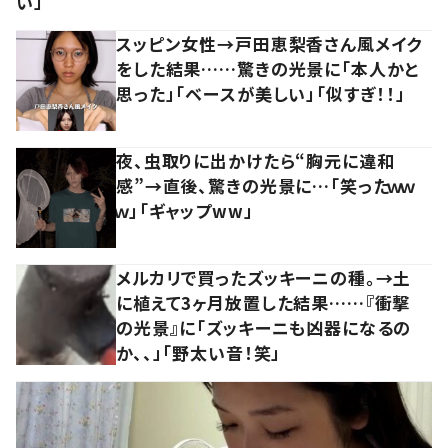
い」
スッピン女性→戸田恵梨香さん風メイク
をした結果……驚きの光景に「本人かと
思った」「ベースが美しい」「似すぎ！！」
夜、虫取りに出かけたら“胸元に違和
感”→直後、驚きの光景に…「笑ったｗｗ
ｗ」「ギャップww」
メルカリで買ったズッキーニの種。→土
に植えて3ヶ月放置した結果……『衝撃
の光景』に「ズッキーニも凶器になるの
か、、」「野太い音！笑」