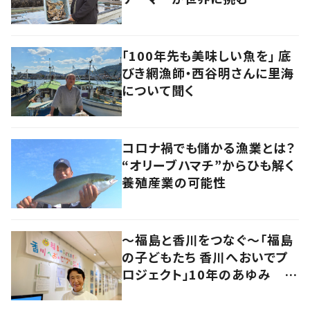
「100年先も美味しい魚を」 底
びき網漁師・西谷明さんに里海
について聞く
コロナ禍でも儲かる漁業とは？
“オリーブハマチ”からひも解く
養殖産業の可能性
～福島と香川をつなぐ～「福島
の子どもたち 香川へおいでプ
ロジェクト」10年のあゆみ #
あれから私は