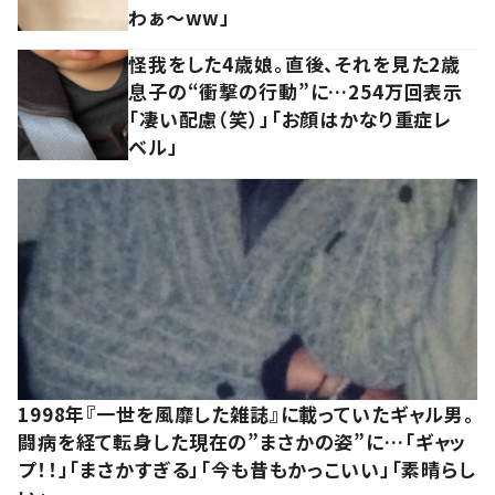
わぁ～ww」
怪我をした4歳娘。直後、それを見た2歳
息子の“衝撃の行動”に…254万回表示
「凄い配慮（笑）」「お顔はかなり重症レ
ベル」
1998年『一世を風靡した雑誌』に載っていたギャル男。
闘病を経て転身した現在の”まさかの姿”に…「ギャッ
プ！！」「まさかすぎる」「今も昔もかっこいい」「素晴らし