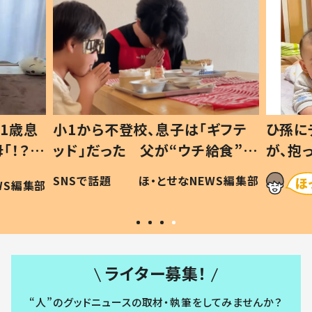
1歳息
小1から不登校、息子は「ギフテ
ひ孫に
「！？」
ッド」だった 父が“ウチ給食”を
が、抱
に「可愛
作り続ける理由とは #令和の親
「涙が
SNSで話題
ほ・とせなNEWS編集部
WS編集部
#令和の子
い」
ライター募集！
“人”のグッドニュースの取材・執筆をしてみませんか？