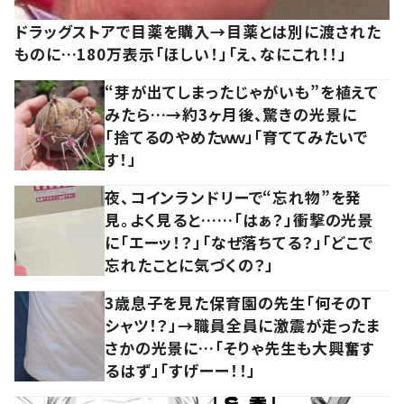
ドラッグストアで目薬を購入→目薬とは別に渡された
ものに…180万表示「ほしい！」「え、なにこれ！！」
“芽が出てしまったじゃがいも”を植えて
みたら…→約3ヶ月後、驚きの光景に
「捨てるのやめたｗｗ」「育ててみたいで
す！」
夜、コインランドリーで“忘れ物”を発
見。よく見ると……「はぁ？」衝撃の光景
に「エーッ！？」「なぜ落ちてる？」「どこで
忘れたことに気づくの？」
3歳息子を見た保育園の先生「何そのT
シャツ！？」→職員全員に激震が走ったま
さかの光景に…「そりゃ先生も大興奮す
るはず」「すげーー！！」