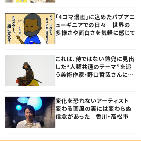
「4コマ漫画」に込めたパプアニ
ューギニアでの日々 世界の
多様さや面白さを気軽に感じて
これは、侍ではない――鎧兜に見出
した“人類共通のテーマ”を追
う美術作家・野口哲哉さんに聞
く
変化を恐れないアーティスト
変わる画風の裏には変わらぬ
信念があった 香川・高松市