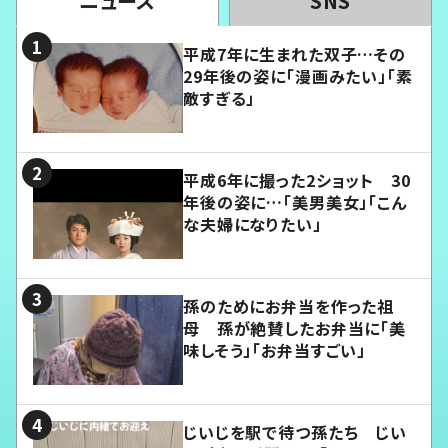
ニュース
SNS
平成7年に生まれた双子…その
29年後の姿に「漫画みたい」「素
敵すぎる」
平成6年に撮った2ショット 30
年後の姿に…「美男美女」「こん
な夫婦になりたい」
孫のためにお弁当を作った祖
母 孫が絶賛したお弁当に「美
味しそう」「お弁当すごい」
じいじを駅で待つ孫たち じい