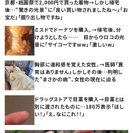
京都・祇園祭で2,000円で買った着物→しかし帰宅
後…“驚きの光景”に「良い買い物されましたね～」「お
宝だ」「掘り出し物ですね」
ミスドでドーナツを購入。→帰宅後、分
けようとしたら…… 目からウロコの光
景に「サイコーですww」「激しいw」
胸部に違和感を覚えた女性。→医師「異
常はありません」しかしその後…判明し
た”まさかの病”。女性の現在に迫る
ドラッグストアで目薬を購入→目薬とは
別に渡されたものに…180万表示「ほし
い！」「え、なにこれ！！」