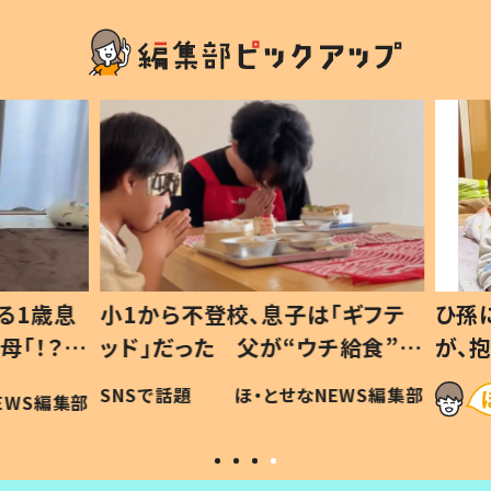
1歳息
小1から不登校、息子は「ギフテ
ひ孫に
「！？」
ッド」だった 父が“ウチ給食”を
が、抱
に「可愛
作り続ける理由とは #令和の親
「涙が
SNSで話題
ほ・とせなNEWS編集部
WS編集部
#令和の子
い」