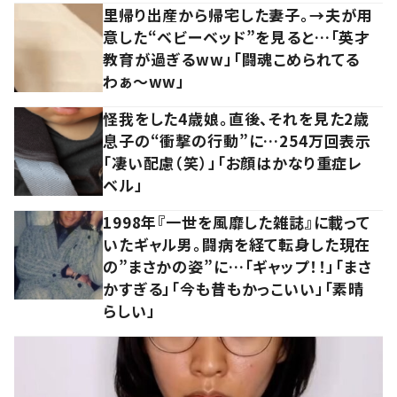
里帰り出産から帰宅した妻子。→夫が用
意した“ベビーベッド”を見ると…「英才
教育が過ぎるww」「闘魂こめられてる
わぁ～ww」
怪我をした4歳娘。直後、それを見た2歳
息子の“衝撃の行動”に…254万回表示
「凄い配慮（笑）」「お顔はかなり重症レ
ベル」
1998年『一世を風靡した雑誌』に載って
いたギャル男。闘病を経て転身した現在
の”まさかの姿”に…「ギャップ！！」「まさ
かすぎる」「今も昔もかっこいい」「素晴
らしい」