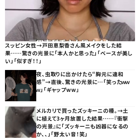
スッピン女性→戸田恵梨香さん風メイクをした結
果……驚きの光景に「本人かと思った」「ベースが美し
い」「似すぎ！！」
夜、虫取りに出かけたら“胸元に違和
感”→直後、驚きの光景に…「笑ったｗｗ
ｗ」「ギャップww」
メルカリで買ったズッキーニの種。→土
に植えて3ヶ月放置した結果……『衝撃
の光景』に「ズッキーニも凶器になるの
か、、」「野太い音！笑」