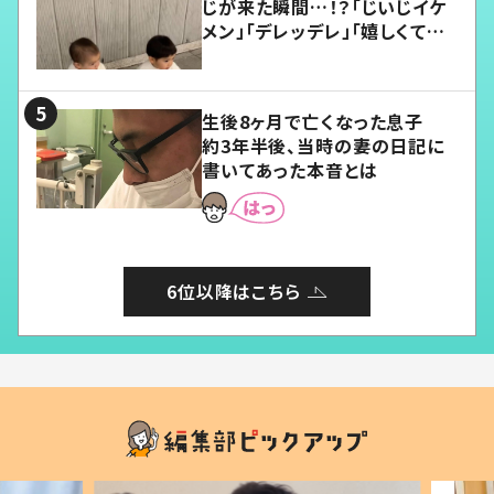
じが来た瞬間…！？「じいじイケ
メン」「デレッデレ」「嬉しくて可
愛くてたまらない」「幸せになれ
る」
生後8ヶ月で亡くなった息子
約3年半後、当時の妻の日記に
書いてあった本音とは
6位以降はこちら