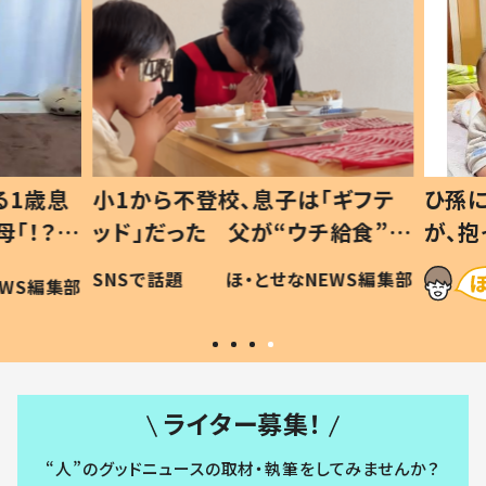
1歳息
小1から不登校、息子は「ギフテ
ひ孫に
「！？」
ッド」だった 父が“ウチ給食”を
が、抱
に「可愛
作り続ける理由とは #令和の親
「涙が
SNSで話題
ほ・とせなNEWS編集部
WS編集部
#令和の子
い」
ライター募集！
“人”のグッドニュースの取材・執筆をしてみませんか？