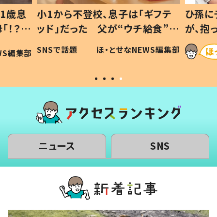
1歳息
小1から不登校、息子は「ギフテ
ひ孫に
「！？」
ッド」だった 父が“ウチ給食”を
が、抱
に「可愛
作り続ける理由とは #令和の親
「涙が
SNSで話題
ほ・とせなNEWS編集部
WS編集部
#令和の子
い」
ニュース
SNS