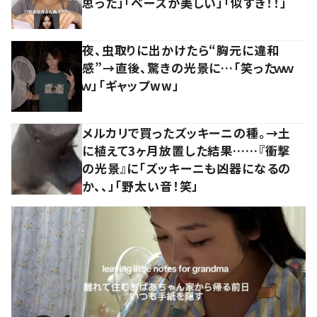
思った」「ベースが美しい」「似すぎ！！」
夜、虫取りに出かけたら“胸元に違和
感”→直後、驚きの光景に…「笑ったｗｗ
ｗ」「ギャップww」
メルカリで買ったズッキーニの種。→土
に植えて3ヶ月放置した結果……『衝撃
の光景』に「ズッキーニも凶器になるの
か、、」「野太い音！笑」