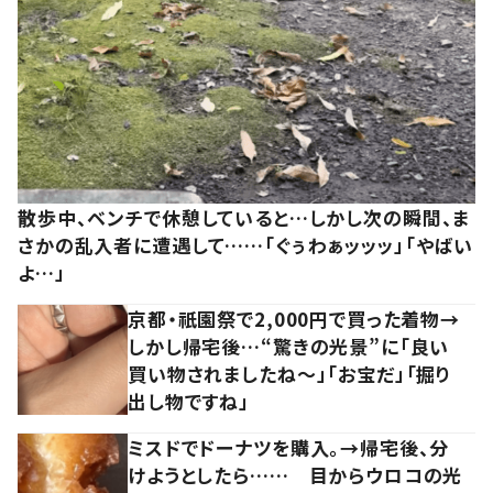
散歩中、ベンチで休憩していると…しかし次の瞬間、ま
さかの乱入者に遭遇して……「ぐぅわぁッッッ」「やばい
よ…」
京都・祇園祭で2,000円で買った着物→
しかし帰宅後…“驚きの光景”に「良い
買い物されましたね～」「お宝だ」「掘り
出し物ですね」
ミスドでドーナツを購入。→帰宅後、分
けようとしたら…… 目からウロコの光