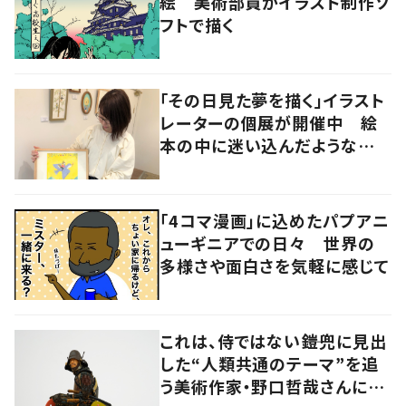
絵 美術部員がイラスト制作ソ
フトで描く
「その日見た夢を描く」イラスト
レーターの個展が開催中 絵
本の中に迷い込んだような想
像の世界へ
「4コマ漫画」に込めたパプアニ
ューギニアでの日々 世界の
多様さや面白さを気軽に感じて
これは、侍ではない――鎧兜に見出
した“人類共通のテーマ”を追
う美術作家・野口哲哉さんに聞