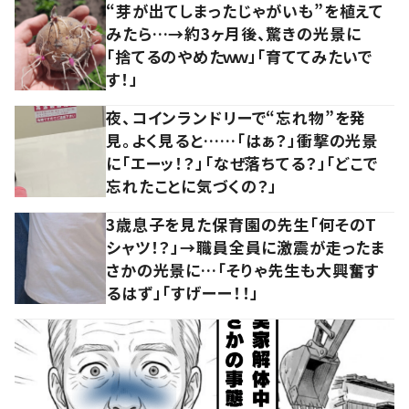
“芽が出てしまったじゃがいも”を植えて
みたら…→約3ヶ月後、驚きの光景に
「捨てるのやめたｗｗ」「育ててみたいで
す！」
夜、コインランドリーで“忘れ物”を発
見。よく見ると……「はぁ？」衝撃の光景
に「エーッ！？」「なぜ落ちてる？」「どこで
忘れたことに気づくの？」
3歳息子を見た保育園の先生「何そのT
シャツ！？」→職員全員に激震が走ったま
さかの光景に…「そりゃ先生も大興奮す
るはず」「すげーー！！」