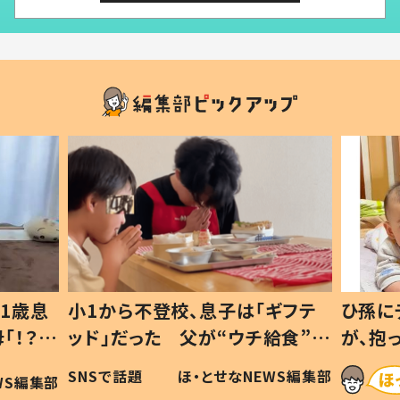
1歳息
小1から不登校、息子は「ギフテ
ひ孫に
「！？」
ッド」だった 父が“ウチ給食”を
が、抱
に「可愛
作り続ける理由とは #令和の親
「涙が
SNSで話題
ほ・とせなNEWS編集部
WS編集部
#令和の子
い」