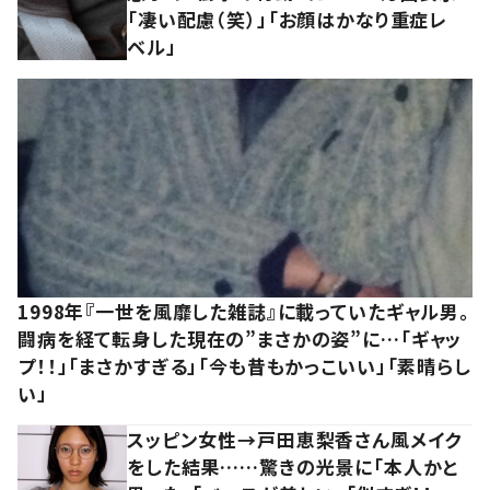
「凄い配慮（笑）」「お顔はかなり重症レ
ベル」
1998年『一世を風靡した雑誌』に載っていたギャル男。
闘病を経て転身した現在の”まさかの姿”に…「ギャッ
プ！！」「まさかすぎる」「今も昔もかっこいい」「素晴らし
い」
スッピン女性→戸田恵梨香さん風メイク
をした結果……驚きの光景に「本人かと