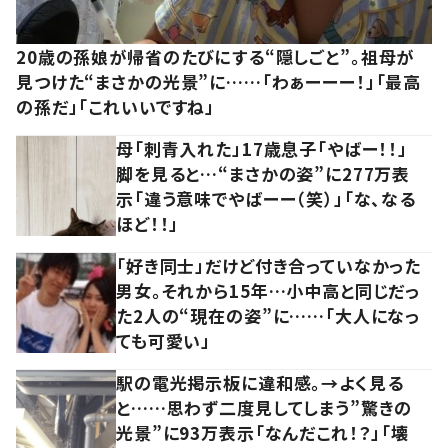
20歳の孫娘が帰省のたびにする“隠しごと”。祖母が
見つけた“まさかの光景”に……「わぁーーー！」「最高
の孫だ」「これいいですね」
母「刺青入れた」17歳息子「やばー！！」
脚を見ると…“まさかの姿”に277万表
示「違う意味でやばーー（笑）」「な、なる
ほど！！」
「好き同士」だけど付き合っていなかった
男女。それから15年…小中高と同じだっ
た2人の“現在の姿”に……「大人になっ
ても可愛い」
駅の電光掲示板に違和感。→よく見る
と……思わず二度見してしまう”驚きの
光景”に93万表示「なんだこれ！？」「壊