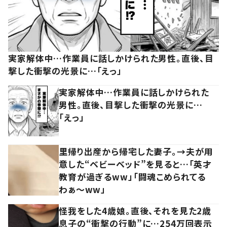
実家解体中…作業員に話しかけられた男性。直後、目
撃した衝撃の光景に…「えっ」
実家解体中…作業員に話しかけられた
男性。直後、目撃した衝撃の光景に…
「えっ」
里帰り出産から帰宅した妻子。→夫が用
意した“ベビーベッド”を見ると…「英才
教育が過ぎるww」「闘魂こめられてる
わぁ～ww」
怪我をした4歳娘。直後、それを見た2歳
息子の“衝撃の行動”に…254万回表示