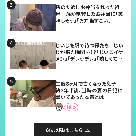
孫のためにお弁当を作った祖
母 孫が絶賛したお弁当に「美
味しそう」「お弁当すごい」
じいじを駅で待つ孫たち じい
じが来た瞬間…！？「じいじイケ
メン」「デレッデレ」「嬉しくて可
愛くてたまらない」「幸せになれ
る」
生後8ヶ月で亡くなった息子
約3年半後、当時の妻の日記に
書いてあった本音とは
6位以降はこちら