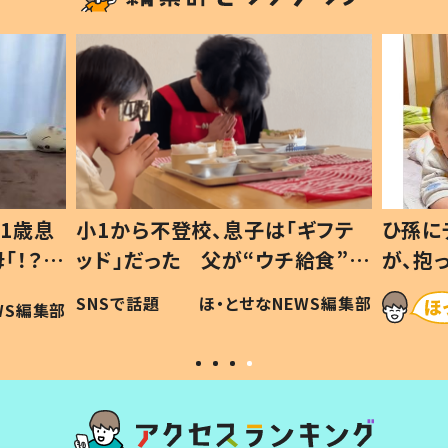
1歳息
小1から不登校、息子は「ギフテ
ひ孫に
「！？」
ッド」だった 父が“ウチ給食”を
が、抱
に「可愛
作り続ける理由とは #令和の親
「涙が
SNSで話題
ほ・とせなNEWS編集部
WS編集部
#令和の子
い」