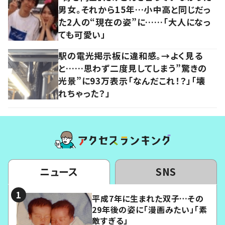
男女。それから15年…小中高と同じだっ
た2人の“現在の姿”に……「大人になっ
ても可愛い」
駅の電光掲示板に違和感。→よく見る
と……思わず二度見してしまう”驚きの
光景”に93万表示「なんだこれ！？」「壊
れちゃった？」
ニュース
SNS
平成7年に生まれた双子…その
29年後の姿に「漫画みたい」「素
敵すぎる」