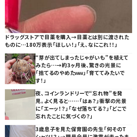
ドラッグストアで目薬を購入→目薬とは別に渡された
ものに…180万表示「ほしい！」「え、なにこれ！！」
“芽が出てしまったじゃがいも”を植えて
みたら…→約3ヶ月後、驚きの光景に
「捨てるのやめたｗｗ」「育ててみたいで
す！」
夜、コインランドリーで“忘れ物”を発
見。よく見ると……「はぁ？」衝撃の光景
に「エーッ！？」「なぜ落ちてる？」「どこで
忘れたことに気づくの？」
3歳息子を見た保育園の先生「何そのT
シャツ！？」→職員全員に激震が走ったま