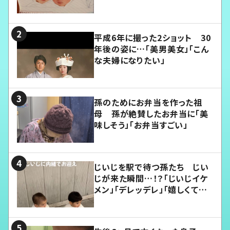
平成6年に撮った2ショット 30
年後の姿に…「美男美女」「こん
な夫婦になりたい」
孫のためにお弁当を作った祖
母 孫が絶賛したお弁当に「美
味しそう」「お弁当すごい」
じいじを駅で待つ孫たち じい
じが来た瞬間…！？「じいじイケ
メン」「デレッデレ」「嬉しくて可
愛くてたまらない」「幸せになれ
る」