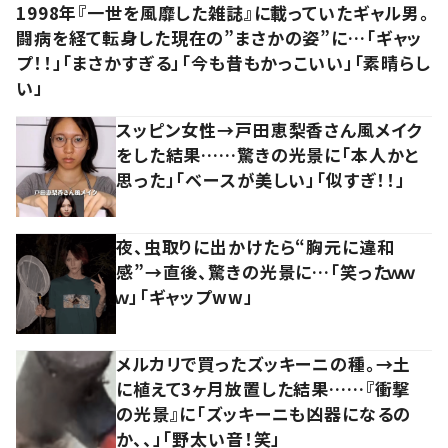
1998年『一世を風靡した雑誌』に載っていたギャル男。
闘病を経て転身した現在の”まさかの姿”に…「ギャッ
プ！！」「まさかすぎる」「今も昔もかっこいい」「素晴らし
い」
スッピン女性→戸田恵梨香さん風メイク
をした結果……驚きの光景に「本人かと
思った」「ベースが美しい」「似すぎ！！」
夜、虫取りに出かけたら“胸元に違和
感”→直後、驚きの光景に…「笑ったｗｗ
ｗ」「ギャップww」
メルカリで買ったズッキーニの種。→土
に植えて3ヶ月放置した結果……『衝撃
の光景』に「ズッキーニも凶器になるの
か、、」「野太い音！笑」