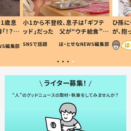
1歳息
小1から不登校、息子は「ギフテ
ひ孫に
「！？」
ッド」だった 父が“ウチ給食”を
が、抱
に「可愛
作り続ける理由とは #令和の親
「涙が
SNSで話題
ほ・とせなNEWS編集部
WS編集部
#令和の子
い」
ライター募集！
“人”のグッドニュースの取材・執筆をしてみませんか？