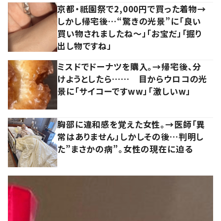
京都・祇園祭で2,000円で買った着物→
しかし帰宅後…“驚きの光景”に「良い
買い物されましたね～」「お宝だ」「掘り
出し物ですね」
ミスドでドーナツを購入。→帰宅後、分
けようとしたら…… 目からウロコの光
景に「サイコーですww」「激しいw」
胸部に違和感を覚えた女性。→医師「異
常はありません」しかしその後…判明し
た”まさかの病”。女性の現在に迫る