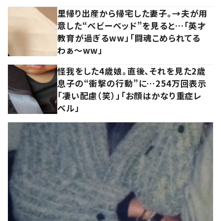
里帰り出産から帰宅した妻子。→夫が用
意した“ベビーベッド”を見ると…「英才
教育が過ぎるww」「闘魂こめられてる
わぁ～ww」
怪我をした4歳娘。直後、それを見た2歳
息子の“衝撃の行動”に…254万回表示
「凄い配慮（笑）」「お顔はかなり重症レ
ベル」