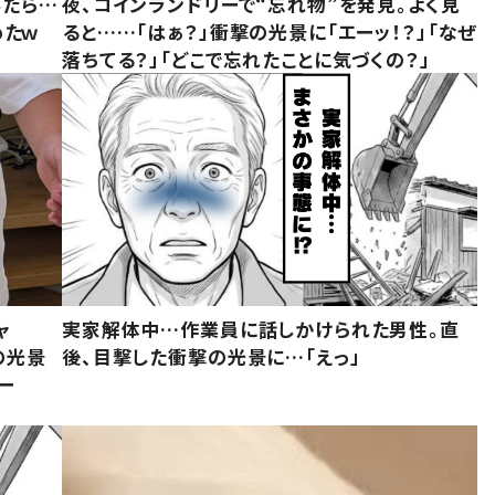
みたら…
夜、コインランドリーで“忘れ物”を発見。よく見
めたｗ
ると……「はぁ？」衝撃の光景に「エーッ！？」「なぜ
落ちてる？」「どこで忘れたことに気づくの？」
ャ
実家解体中…作業員に話しかけられた男性。直
の光景
後、目撃した衝撃の光景に…「えっ」
ー