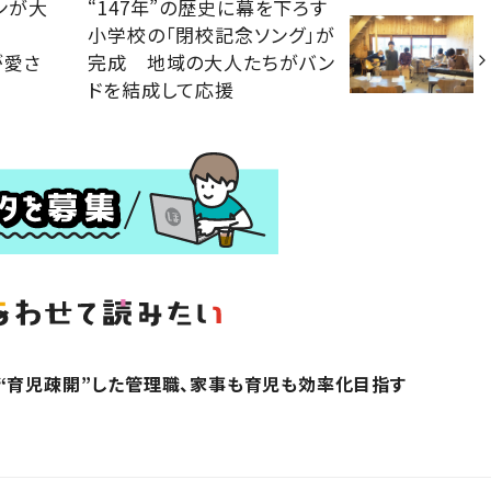
ンが大
“147年”の歴史に幕を下ろす
小学校の「閉校記念ソング」が
が愛さ
完成 地域の大人たちがバン
ドを結成して応援
“育児疎開”した管理職、家事も育児も効率化目指す