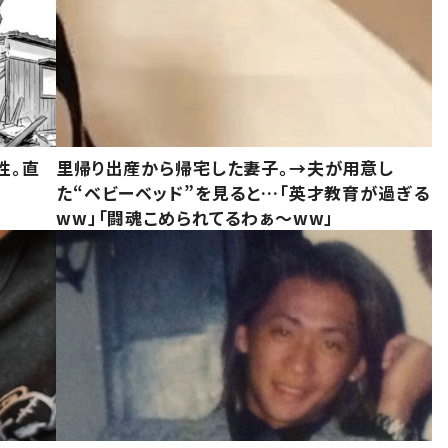
性。直
里帰り出産から帰宅した妻子。→夫が用意し
た“ベビーベッド”を見ると…「英才教育が過ぎる
ww」「闘魂こめられてるわぁ～ww」