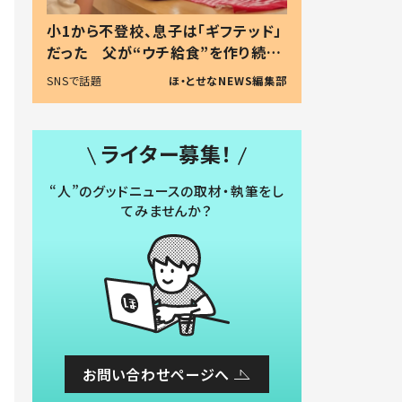
小1から不登校、息子は「ギフテッド」
だった 父が“ウチ給食”を作り続け
る理由とは #令和の親 #令和の子
SNSで話題
ほ・とせなNEWS編集部
ライター募集！
“人”のグッドニュースの取材・執筆をし
てみませんか？
お問い合わせページへ