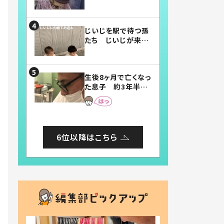
賛したお弁当に「美
味しそう」「お弁当す
ごい」
じいじを駅で待つ孫
たち じいじが来た
瞬間…！？「じいじイ
ケメン」「デレッデレ」
「嬉しくて可愛くてた
生後8ヶ月で亡くなっ
まらない」「幸せにな
た息子 約3年半
れる」
後、当時の妻の日記
に書いてあった本音
とは
6位以降はこちら