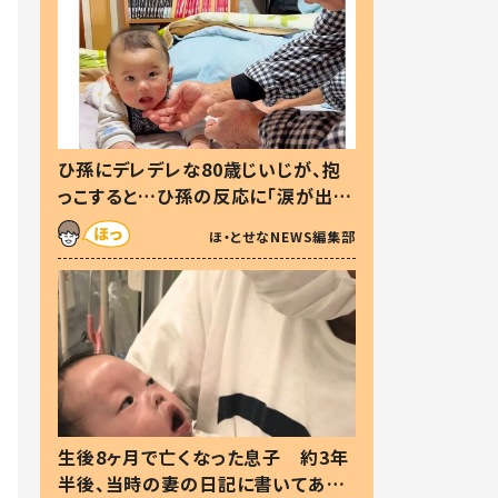
ひ孫にデレデレな80歳じいじが、抱
っこすると…ひ孫の反応に「涙が出ま
した」「可愛くて仕方ない」
ほ・とせなNEWS編集部
生後8ヶ月で亡くなった息子 約3年
半後、当時の妻の日記に書いてあっ