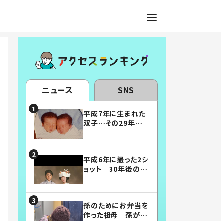
ニュース
SNS
平成7年に生まれた
双子…その29年後
の姿に「漫画みたい」
「素敵すぎる」
平成6年に撮った2シ
ョット 30年後の姿
に…「美男美女」「こ
んな夫婦になりた
い」
孫のためにお弁当を
作った祖母 孫が絶