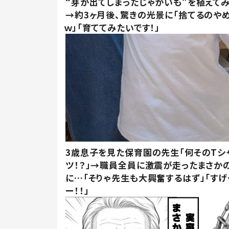
“芽が出てしまったじゃがいも”を植えて
→約3ヶ月後、驚きの光景に「捨てるのや
ｗ」「育ててみたいです！」
3歳息子を見た保育園の先生「何そのTシ
ツ！？」→職員全員に激震が走ったまさか
に…「そりゃ先生も大興奮するはず」「すげ
ー！！」