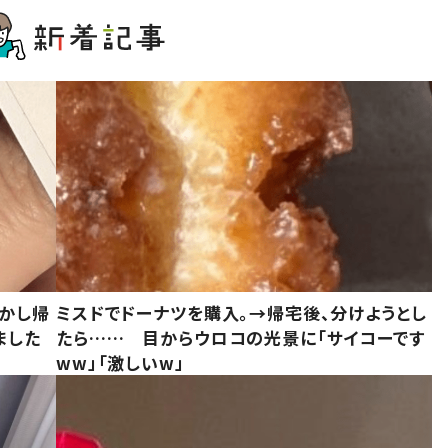
しかし帰
ミスドでドーナツを購入。→帰宅後、分けようとし
ました
たら…… 目からウロコの光景に「サイコーです
ww」「激しいw」