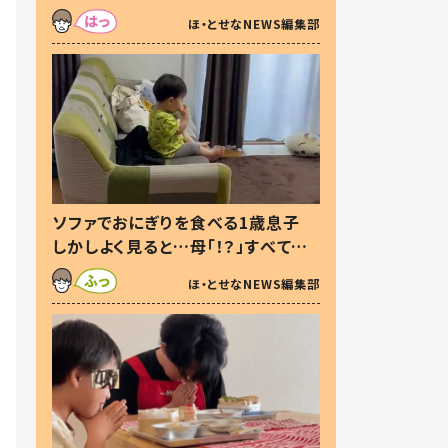
た本音とは
ほ・とせなNEWS編集部
ソファでおにぎりを食べる1歳息子
しかしよく見ると…母「！？」すべてを
察した母の投稿に「可愛いから許
ほ・とせなNEWS編集部
す！」「現行犯〜」