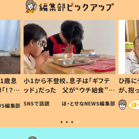
ギフテ
ひ孫にデレデレな80歳じいじ
給食”を
が、抱っこすると…ひ孫の反応に
和の親
「涙が出ました」「可愛くて仕方な
WS編集部
ほ・とせなNEWS編集部
い」