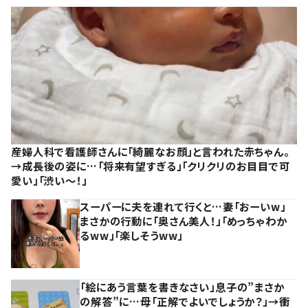
産婦人科で看護師さんに「綺麗なお顔」と言われた赤ちゃん。
→成長後の姿に…「将来有望すぎる」「クリクリのお目目で可
愛い」「渋い～！」
スーパーに夫を連れて行くと…妻「おーいw」
まさかの行動に「奥さん美人！」「めっちゃわか
るww」「楽しそうww」
「絵にあう言葉を書きなさい」息子の”まさか
の解答”に…母「正解でよいでしょうか？」→衝