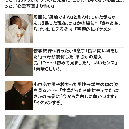
った」「心霊写真より怖い」
周囲に「男前ですね」と言われていた赤ちゃ
ん。成長した現在、まさかの姿に…「きゃああ」
「これは、モテるぞぉ」「客観的にイケメン」
修学旅行へ行った小6息子「良い買い物をし
た！」→母が驚愕した“まさかの購入
品”に……「初めて見ました！」「いいセンス」
「素晴らしい！」
小中高で男子校だった男性→学生の頃の姿
を見ると……「共学だったら絶対モテてた」ま
さかの光景に「今から告白しに向かいます」
「イケメンすぎ」