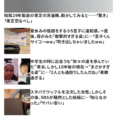
昭和29年製造の東芝の洗濯機。動かしてみると……「驚き」
「東芝恐るべし」
夏休みの宿題をする小5息子に違和感。→直
後、母がみた『衝撃的すぎる姿』に…「息子くん
サイコーww」「吹き出しちゃいましたww」
中学生の時に出会うも“別々の道を歩んでい
た”男女。しかし10年後の現在→”まさかすぎ
る姿”に…「2人とも遠回りしたんだね」「素敵
過ぎる」
スタバでワッフルを注文した女性。しかしそ
の後、SNSが騒然とした投稿に…「知らなか
った」「ヤバい安い」