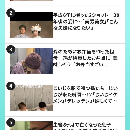
平成6年に撮った2ショット 30
年後の姿に…「美男美女」「こん
な夫婦になりたい」
孫のためにお弁当を作った祖
母 孫が絶賛したお弁当に「美
味しそう」「お弁当すごい」
じいじを駅で待つ孫たち じい
じが来た瞬間…！？「じいじイケ
メン」「デレッデレ」「嬉しくて可
愛くてたまらない」「幸せになれ
る」
生後8ヶ月で亡くなった息子