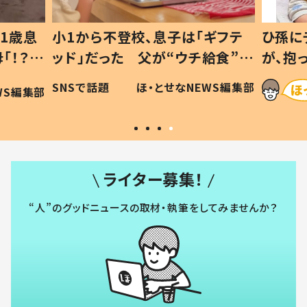
ギフテ
ひ孫にデレデレな80歳じいじ
給食”を
が、抱っこすると…ひ孫の反応に
和の親
「涙が出ました」「可愛くて仕方な
WS編集部
ほ・とせなNEWS編集部
い」
ライター募集！
“人”のグッドニュースの取材・執筆をしてみませんか？