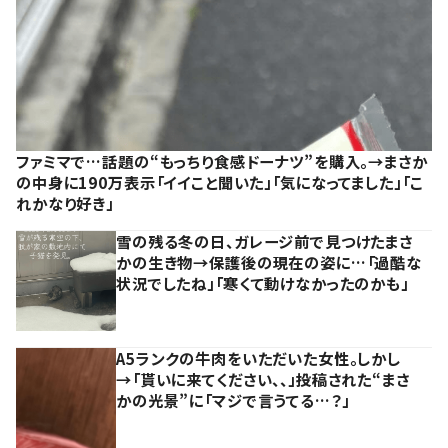
ファミマで…話題の“もっちり食感ドーナツ”を購入。→まさか
の中身に190万表示「イイこと聞いた」「気になってました」「こ
れかなり好き」
雪の残る冬の日、ガレージ前で見つけたまさ
かの生き物→保護後の現在の姿に…「過酷な
状況でしたね」「寒くて動けなかったのかも」
A5ランクの牛肉をいただいた女性。しかし
→「貰いに来てください、、」投稿された“まさ
かの光景”に「マジで言うてる…？」