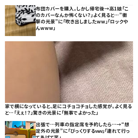
布団カバーを購入。しかし帰宅後→高1娘「こ
のカバーなんか怖くない？」よく見ると…”衝
撃の光景”に「吹き出しましたww」「ロックや
んwww」
家で横になっていると、足にコチョコチョした感覚が。よく見る
と…「えぇ！？」驚きの光景に「無事でよかった」
出張で…列車の指定席を予約したら…→“想
定外の光景”に「びっくりするｗｗ」「連れて行っ
てあげて笑」