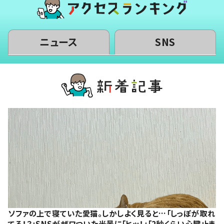
ニュース
SNS
ソファの上で寝ていた愛猫。しかしよく見ると…「しっぽが取れ
てる！？」SNSがザワついた光景に「ヒッ！」「2秒くらい心臓止ま