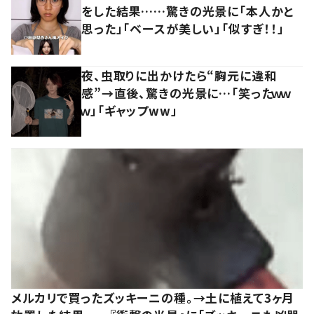
をした結果……驚きの光景に「本人かと
思った」「ベースが美しい」「似すぎ！！」
夜、虫取りに出かけたら“胸元に違和
感”→直後、驚きの光景に…「笑ったｗｗ
ｗ」「ギャップww」
メルカリで買ったズッキーニの種。→土に植えて3ヶ月