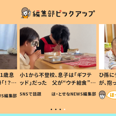
1歳息
小1から不登校、息子は「ギフテ
ひ孫に
「！？」
ッド」だった 父が“ウチ給食”を
が、抱
に「可愛
作り続ける理由とは #令和の親
「涙が
SNSで話題
ほ・とせなNEWS編集部
WS編集部
#令和の子
い」