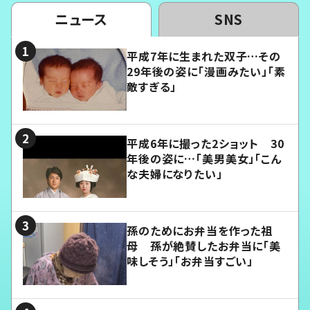
ニュース
SNS
平成7年に生まれた双子…その
29年後の姿に「漫画みたい」「素
敵すぎる」
平成6年に撮った2ショット 30
年後の姿に…「美男美女」「こん
な夫婦になりたい」
孫のためにお弁当を作った祖
母 孫が絶賛したお弁当に「美
味しそう」「お弁当すごい」