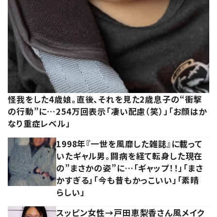
怪我をした4歳娘。直後、それを見た2歳息子の“衝撃
の行動”に…254万回表示「凄い配慮（笑）」「お顔はか
なり重症レベル」
1998年『一世を風靡した雑誌』に載って
いたギャル男。闘病を経て転身した現在
の”まさかの姿”に…「ギャップ！！」「まさ
かすぎる」「今も昔もかっこいい」「素晴
らしい」
スッピン女性→戸田恵梨香さん風メイク