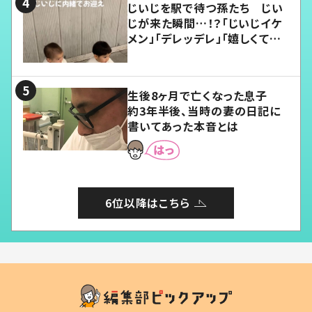
じいじを駅で待つ孫たち じい
じが来た瞬間…！？「じいじイケ
メン」「デレッデレ」「嬉しくて可
愛くてたまらない」「幸せになれ
る」
生後8ヶ月で亡くなった息子
約3年半後、当時の妻の日記に
書いてあった本音とは
6位以降はこちら