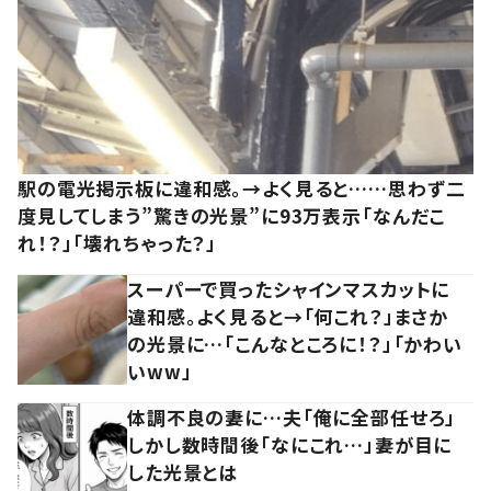
駅の電光掲示板に違和感。→よく見ると……思わず二
度見してしまう”驚きの光景”に93万表示「なんだこ
れ！？」「壊れちゃった？」
スーパーで買ったシャインマスカットに
違和感。よく見ると→「何これ？」まさか
の光景に…「こんなところに！？」「かわい
いww」
体調不良の妻に…夫「俺に全部任せろ」
しかし数時間後「なにこれ…」妻が目に
した光景とは