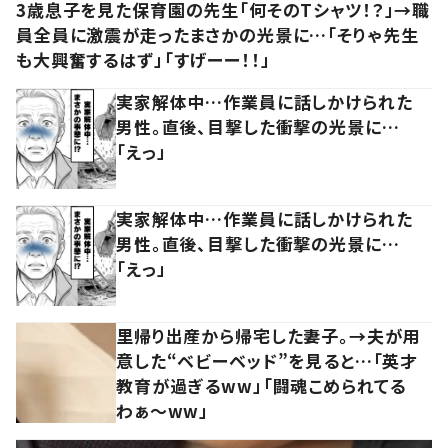
3歳息子を見た保育園の先生「何そのTシャツ！？」→職
員全員に激震が走ったまさかの光景に…「そりゃ先生
も大興奮するはず」「すげーー！！」
実家解体中…作業員に話しかけられた
男性。直後、目撃した衝撃の光景に…
「えっ」
実家解体中…作業員に話しかけられた
男性。直後、目撃した衝撃の光景に…
「えっ」
里帰り出産から帰宅した妻子。→夫が用
意した“ベビーベッド”を見ると…「英才
教育が過ぎるww」「闘魂こめられてる
わぁ～ww」