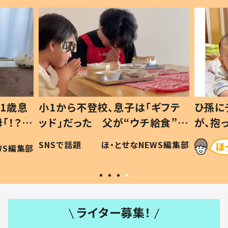
1歳息
小1から不登校、息子は「ギフテ
ひ孫に
「！？」
ッド」だった 父が“ウチ給食”を
が、抱
に「可愛
作り続ける理由とは #令和の親
「涙が
SNSで話題
ほ・とせなNEWS編集部
WS編集部
#令和の子
い」
ライター募集！