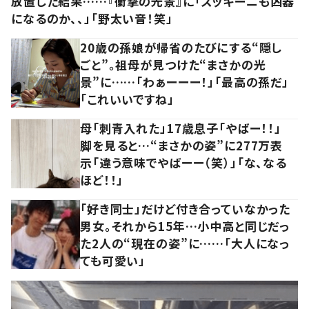
放置した結果……『衝撃の光景』に「ズッキーニも凶器
になるのか、、」「野太い音！笑」
20歳の孫娘が帰省のたびにする“隠し
ごと”。祖母が見つけた“まさかの光
景”に……「わぁーーー！」「最高の孫だ」
「これいいですね」
母「刺青入れた」17歳息子「やばー！！」
脚を見ると…“まさかの姿”に277万表
示「違う意味でやばーー（笑）」「な、なる
ほど！！」
「好き同士」だけど付き合っていなかった
男女。それから15年…小中高と同じだっ
た2人の“現在の姿”に……「大人になっ
ても可愛い」