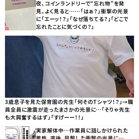
夜、コインランドリーで“忘れ物”を発
見。よく見ると……「はぁ？」衝撃の光景
に「エーッ！？」「なぜ落ちてる？」「どこで
忘れたことに気づくの？」
3歳息子を見た保育園の先生「何そのTシャツ！？」→職
員全員に激震が走ったまさかの光景に…「そりゃ先生
も大興奮するはず」「すげーー！！」
実家解体中…作業員に話しかけられた
男性。直後、目撃した衝撃の光景に…