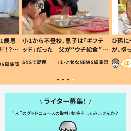
1歳息
小1から不登校、息子は「ギフテ
ひ孫に
「！？」
ッド」だった 父が“ウチ給食”を
が、抱
に「可愛
作り続ける理由とは #令和の親
「涙が
SNSで話題
ほ・とせなNEWS編集部
WS編集部
#令和の子
い」
ライター募集！
“人”のグッドニュースの取材・執筆をしてみませんか？