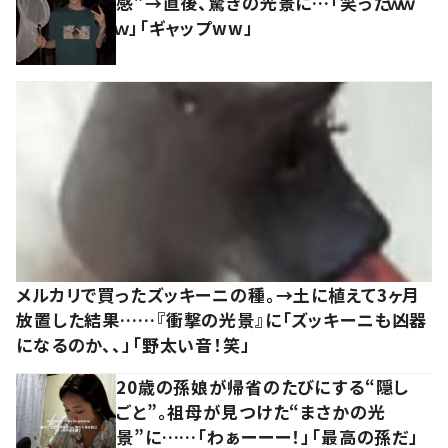
感”→直後、驚きの光景に…「笑ったｗｗ
ｗ」「ギャップww」
メルカリで買ったズッキーニの種。→土に植えて3ヶ月
放置した結果……『衝撃の光景』に「ズッキーニも凶器
になるのか、、」「野太い音！笑」
20歳の孫娘が帰省のたびにする“隠し
ごと”。祖母が見つけた“まさかの光
景”に……「わぁーーー！」「最高の孫だ」