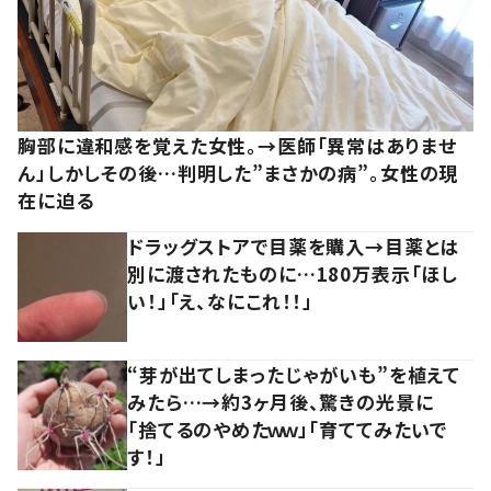
胸部に違和感を覚えた女性。→医師「異常はありませ
ん」しかしその後…判明した”まさかの病”。女性の現
在に迫る
ドラッグストアで目薬を購入→目薬とは
別に渡されたものに…180万表示「ほし
い！」「え、なにこれ！！」
“芽が出てしまったじゃがいも”を植えて
みたら…→約3ヶ月後、驚きの光景に
「捨てるのやめたｗｗ」「育ててみたいで
す！」