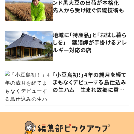
ンド黒大豆の出荷が本格化
先人から受け継ぐ伝統技術も
地域に「特産品」と「お試し暮ら
しを」 薬膳師が手掛けるアレ
ルギー対応の店
「小豆島初！」4年の歳月を経て
まもなくデビューする島仕込み
の生ハム 生まれ故郷に貢献
する草壁ハム製作所・三好昭浩
さんの挑戦