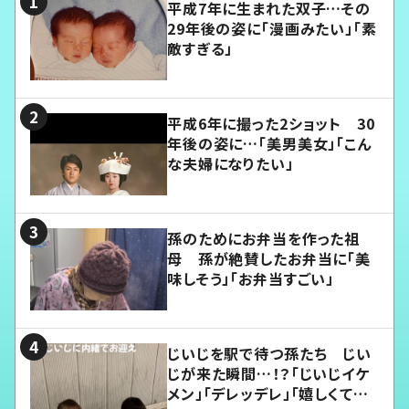
平成7年に生まれた双子…その
29年後の姿に「漫画みたい」「素
敵すぎる」
平成6年に撮った2ショット 30
年後の姿に…「美男美女」「こん
な夫婦になりたい」
孫のためにお弁当を作った祖
母 孫が絶賛したお弁当に「美
味しそう」「お弁当すごい」
じいじを駅で待つ孫たち じい
じが来た瞬間…！？「じいじイケ
メン」「デレッデレ」「嬉しくて可