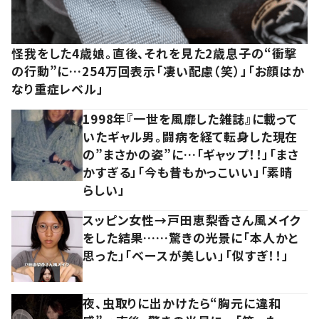
怪我をした4歳娘。直後、それを見た2歳息子の“衝撃
の行動”に…254万回表示「凄い配慮（笑）」「お顔はか
なり重症レベル」
1998年『一世を風靡した雑誌』に載って
いたギャル男。闘病を経て転身した現在
の”まさかの姿”に…「ギャップ！！」「まさ
かすぎる」「今も昔もかっこいい」「素晴
らしい」
スッピン女性→戸田恵梨香さん風メイク
をした結果……驚きの光景に「本人かと
思った」「ベースが美しい」「似すぎ！！」
夜、虫取りに出かけたら“胸元に違和