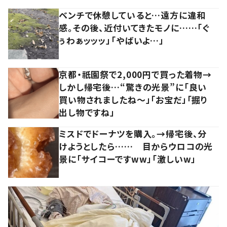
ベンチで休憩していると…遠方に違和
感。その後、近付いてきたモノに……「ぐ
ぅわぁッッッ」「やばいよ…」
京都・祇園祭で2,000円で買った着物→
しかし帰宅後…“驚きの光景”に「良い
買い物されましたね～」「お宝だ」「掘り
出し物ですね」
ミスドでドーナツを購入。→帰宅後、分
けようとしたら…… 目からウロコの光
景に「サイコーですww」「激しいw」