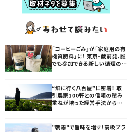
「コーヒーごみ」が「家庭用の有
機質肥料」に！ 東京・蔵前発、誰
でも参加できる新しい循環の仕
組みに注目
“畑に行く八百屋”に密着！ 取
引農家100軒との信頼の積み
重ねが培った経営手法から見
えてきたのは、健康的な経済の
あり方だった
”朝霧”で旨味を増す！高級ブラ