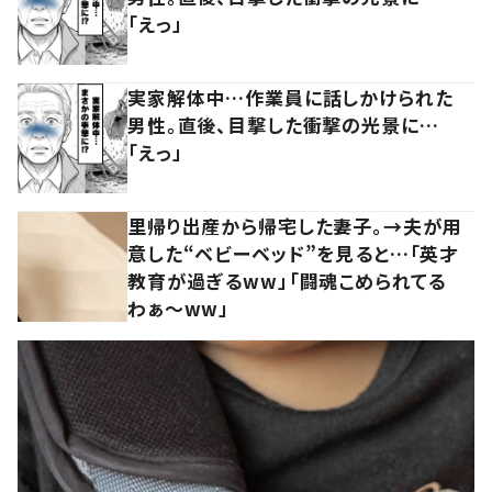
「えっ」
実家解体中…作業員に話しかけられた
男性。直後、目撃した衝撃の光景に…
「えっ」
里帰り出産から帰宅した妻子。→夫が用
意した“ベビーベッド”を見ると…「英才
教育が過ぎるww」「闘魂こめられてる
わぁ～ww」