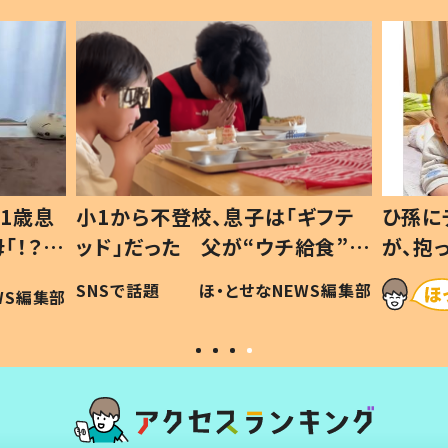
1歳息
小1から不登校、息子は「ギフテ
ひ孫に
「！？」
ッド」だった 父が“ウチ給食”を
が、抱
に「可愛
作り続ける理由とは #令和の親
「涙が
SNSで話題
ほ・とせなNEWS編集部
WS編集部
#令和の子
い」