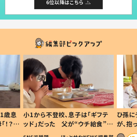
6位以降はこちら
1歳息
小1から不登校、息子は「ギフテ
ひ孫に
「！？」
ッド」だった 父が“ウチ給食”を
が、抱
に「可愛
作り続ける理由とは #令和の親
「涙が
SNSで話題
ほ・とせなNEWS編集部