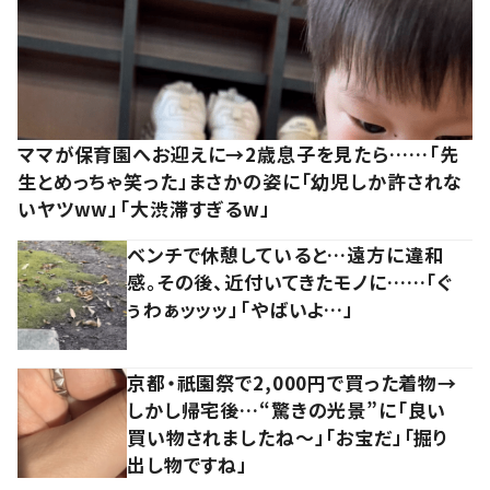
ママが保育園へお迎えに→2歳息子を見たら……「先
生とめっちゃ笑った」まさかの姿に「幼児しか許されな
いヤツww」「大渋滞すぎるw」
ベンチで休憩していると…遠方に違和
感。その後、近付いてきたモノに……「ぐ
ぅわぁッッッ」「やばいよ…」
京都・祇園祭で2,000円で買った着物→
しかし帰宅後…“驚きの光景”に「良い
買い物されましたね～」「お宝だ」「掘り
出し物ですね」