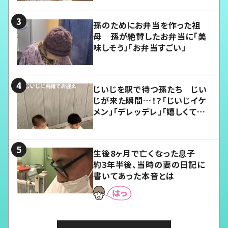
孫のためにお弁当を作った祖
母 孫が絶賛したお弁当に「美
味しそう」「お弁当すごい」
じいじを駅で待つ孫たち じい
じが来た瞬間…！？「じいじイケ
メン」「デレッデレ」「嬉しくて可
愛くてたまらない」「幸せになれ
る」
生後8ヶ月で亡くなった息子
約3年半後、当時の妻の日記に
書いてあった本音とは