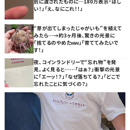
別に渡されたものに…180万表示「ほし
い！」「え、なにこれ！！」
“芽が出てしまったじゃがいも”を植えて
みたら…→約3ヶ月後、驚きの光景に
「捨てるのやめたｗｗ」「育ててみたいで
す！」
夜、コインランドリーで“忘れ物”を発
見。よく見ると……「はぁ？」衝撃の光景
に「エーッ！？」「なぜ落ちてる？」「どこで
忘れたことに気づくの？」