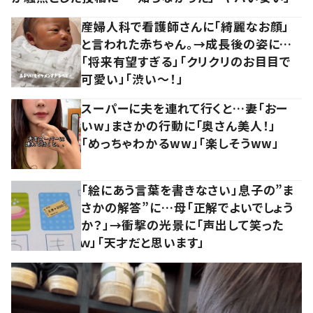
産婦人科で看護師さんに「綺麗なお顔」
と言われた赤ちゃん。→成長後の姿に…
「将来有望すぎる」「クリクリのお目目で
可愛い」「渋い～！」
スーパーに夫を連れて行くと…妻「おー
いw」まさかの行動に「奥さん美人！」
「めっちゃわかるww」「楽しそうww」
「絵にあう言葉を書きなさい」息子の”ま
さかの解答”に…母「正解でよいでしょう
か？」→衝撃の光景に「声出して笑った
ｗ」「天才だと思います」