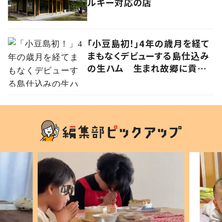
ルギー対応の店
「小豆島初！」4年の歳月を経て
まもなくデビューする島仕込み
の生ハム 生まれ故郷に貢献
する草壁ハム製作所・三好昭浩
さんの挑戦