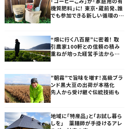
「コーヒーごみ」が「家庭用の有
機質肥料」に！ 東京・蔵前発、誰
でも参加できる新しい循環の仕
組みに注目
“畑に行く八百屋”に密着！ 取
引農家100軒との信頼の積み
重ねが培った経営手法から見
えてきたのは、健康的な経済の
あり方だった
”朝霧”で旨味を増す！高級ブラ
ンド黒大豆の出荷が本格化
先人から受け継ぐ伝統技術も
地域に「特産品」と「お試し暮ら
しを」 薬膳師が手掛けるアレ