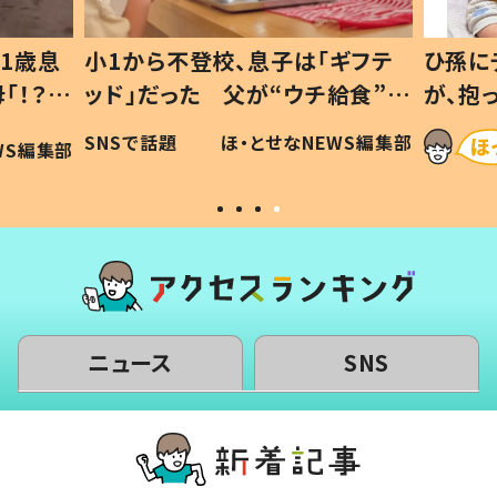
1歳息
小1から不登校、息子は「ギフテ
ひ孫に
「！？」
ッド」だった 父が“ウチ給食”を
が、抱
に「可愛
作り続ける理由とは #令和の親
「涙が
SNSで話題
ほ・とせなNEWS編集部
WS編集部
#令和の子
い」
ニュース
SNS