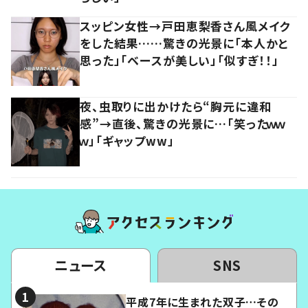
スッピン女性→戸田恵梨香さん風メイク
をした結果……驚きの光景に「本人かと
思った」「ベースが美しい」「似すぎ！！」
夜、虫取りに出かけたら“胸元に違和
感”→直後、驚きの光景に…「笑ったｗｗ
ｗ」「ギャップww」
ニュース
SNS
平成7年に生まれた双子…その