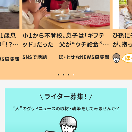
1歳息
小1から不登校、息子は「ギフテ
ひ孫に
「！？」
ッド」だった 父が“ウチ給食”を
が、抱
に「可愛
作り続ける理由とは #令和の親
「涙が
SNSで話題
ほ・とせなNEWS編集部
WS編集部
#令和の子
い」
ライター募集！
“人”のグッドニュースの取材・執筆をしてみませんか？