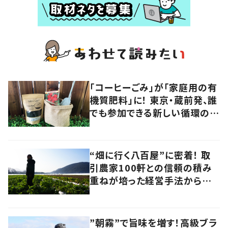
「コーヒーごみ」が「家庭用の有
機質肥料」に！ 東京・蔵前発、誰
でも参加できる新しい循環の仕
組みに注目
“畑に行く八百屋”に密着！ 取
引農家100軒との信頼の積み
重ねが培った経営手法から見
えてきたのは、健康的な経済の
あり方だった
”朝霧”で旨味を増す！高級ブラ