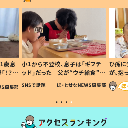
1歳息
小1から不登校、息子は「ギフテ
ひ孫に
「！？」
ッド」だった 父が“ウチ給食”を
が、抱
に「可愛
作り続ける理由とは #令和の親
「涙が
SNSで話題
ほ・とせなNEWS編集部
WS編集部
#令和の子
い」