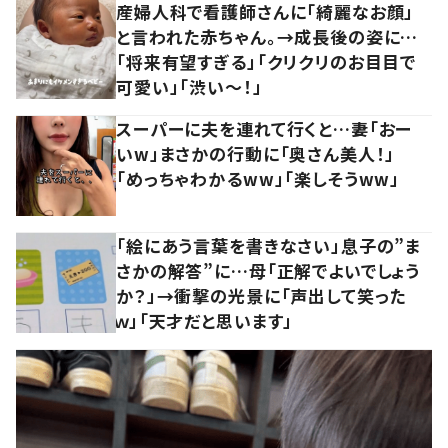
産婦人科で看護師さんに「綺麗なお顔」
と言われた赤ちゃん。→成長後の姿に…
「将来有望すぎる」「クリクリのお目目で
可愛い」「渋い～！」
スーパーに夫を連れて行くと…妻「おー
いw」まさかの行動に「奥さん美人！」
「めっちゃわかるww」「楽しそうww」
「絵にあう言葉を書きなさい」息子の”ま
さかの解答”に…母「正解でよいでしょう
か？」→衝撃の光景に「声出して笑った
ｗ」「天才だと思います」