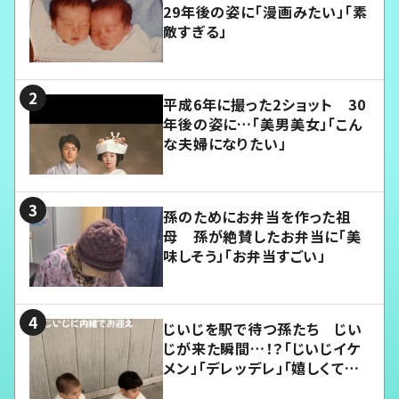
29年後の姿に「漫画みたい」「素
敵すぎる」
平成6年に撮った2ショット 30
年後の姿に…「美男美女」「こん
な夫婦になりたい」
孫のためにお弁当を作った祖
母 孫が絶賛したお弁当に「美
味しそう」「お弁当すごい」
じいじを駅で待つ孫たち じい
じが来た瞬間…！？「じいじイケ
メン」「デレッデレ」「嬉しくて可
愛くてたまらない」「幸せになれ