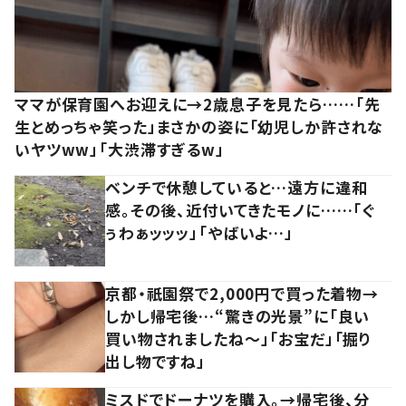
ママが保育園へお迎えに→2歳息子を見たら……「先
生とめっちゃ笑った」まさかの姿に「幼児しか許されな
いヤツww」「大渋滞すぎるw」
ベンチで休憩していると…遠方に違和
感。その後、近付いてきたモノに……「ぐ
ぅわぁッッッ」「やばいよ…」
京都・祇園祭で2,000円で買った着物→
しかし帰宅後…“驚きの光景”に「良い
買い物されましたね～」「お宝だ」「掘り
出し物ですね」
ミスドでドーナツを購入。→帰宅後、分