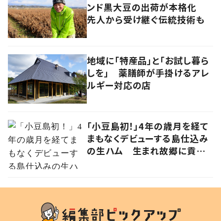
ンド黒大豆の出荷が本格化
先人から受け継ぐ伝統技術も
地域に「特産品」と「お試し暮ら
しを」 薬膳師が手掛けるアレ
ルギー対応の店
「小豆島初！」4年の歳月を経て
まもなくデビューする島仕込み
の生ハム 生まれ故郷に貢献
する草壁ハム製作所・三好昭浩
さんの挑戦