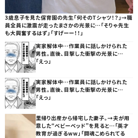
3歳息子を見た保育園の先生「何そのTシャツ！？」→職
員全員に激震が走ったまさかの光景に…「そりゃ先生
も大興奮するはず」「すげーー！！」
実家解体中…作業員に話しかけられた
男性。直後、目撃した衝撃の光景に…
「えっ」
実家解体中…作業員に話しかけられた
男性。直後、目撃した衝撃の光景に…
「えっ」
里帰り出産から帰宅した妻子。→夫が用
意した“ベビーベッド”を見ると…「英才
教育が過ぎるww」「闘魂こめられてる