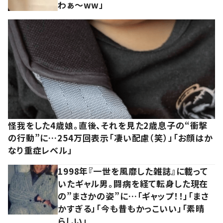
わぁ～ww」
怪我をした4歳娘。直後、それを見た2歳息子の“衝撃
の行動”に…254万回表示「凄い配慮（笑）」「お顔はか
なり重症レベル」
1998年『一世を風靡した雑誌』に載って
いたギャル男。闘病を経て転身した現在
の”まさかの姿”に…「ギャップ！！」「まさ
かすぎる」「今も昔もかっこいい」「素晴
らしい」