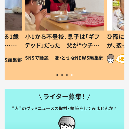
べる1歳
小1から不登校、息子は「ギフ
ひ孫にデ
と…母
テッド」だった 父が“ウチ給
が、抱っ
母の投稿
食”を作り続ける理由とは #令
に「涙が
SNSで話題
ほ・とせなNEWS編集部
EWS編集部
「現行
和の親 #令和の子
方ない」
ライター募集！
“人”のグッドニュースの取材・執筆をしてみませんか？