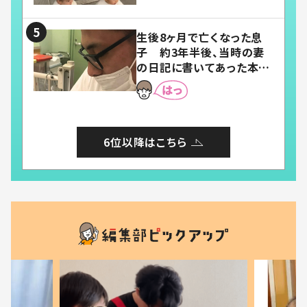
い」「幸せになれる」
生後8ヶ月で亡くなった息
子 約3年半後、当時の妻
の日記に書いてあった本音
とは
6位以降はこちら