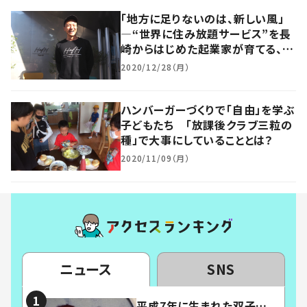
「地方に足りないのは、新しい風」
―“世界に住み放題サービス”を長
崎からはじめた起業家が育てる、ロ
ーカルのポテンシャル
2020/12/28（月）
ハンバーガーづくりで「自由」を学ぶ
子どもたち 「放課後クラブ三粒の
種」で大事にしていることとは？
2020/11/09（月）
ニュース
SNS
平成7年に生まれた双子…