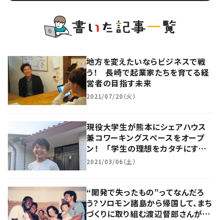
地方を変えたいならビジネスで戦
う！ 長崎で起業家たちを育てる経
営者の目指す未来
2021/07/20（火）
現役大学生が熊本にシェアハウス
兼コワーキングスペースをオープ
ン！ 「学生の理想をカタチにする」
場所に
2021/03/06（土）
“開発で失ったもの”ってなんだろ
う？ソロモン諸島から帰国して、まち
づくりに取り組む渡辺督郎さんが見