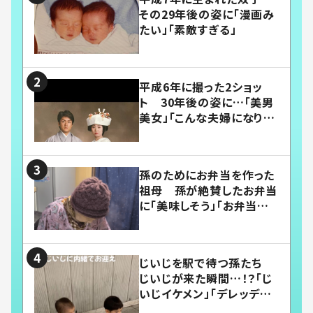
その29年後の姿に「漫画み
たい」「素敵すぎる」
平成6年に撮った2ショッ
ト 30年後の姿に…「美男
美女」「こんな夫婦になりた
い」
孫のためにお弁当を作った
祖母 孫が絶賛したお弁当
に「美味しそう」「お弁当すご
い」
じいじを駅で待つ孫たち
じいじが来た瞬間…！？「じ
いじイケメン」「デレッデレ」
「嬉しくて可愛くてたまらな