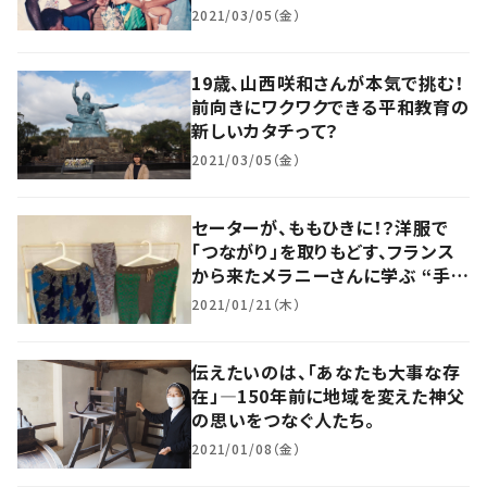
つけた「ほんとうの豊かさ」とは？
2021/03/05（金）
19歳、山西咲和さんが本気で挑む！
前向きにワクワクできる平和教育の
新しいカタチって？
2021/03/05（金）
セーターが、ももひきに！？洋服で
「つながり」を取りもどす、フランス
から来たメラニーさんに学ぶ “手仕
事” の智慧
2021/01/21（木）
伝えたいのは、「あなたも大事な存
在」―150年前に地域を変えた神父
の思いをつなぐ人たち。
2021/01/08（金）