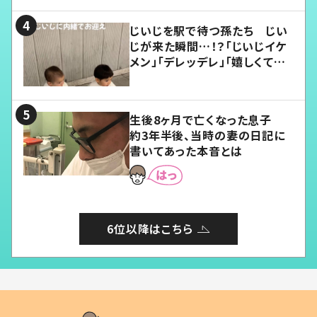
じいじを駅で待つ孫たち じい
じが来た瞬間…！？「じいじイケ
メン」「デレッデレ」「嬉しくて可
愛くてたまらない」「幸せになれ
る」
生後8ヶ月で亡くなった息子
約3年半後、当時の妻の日記に
書いてあった本音とは
6位以降はこちら