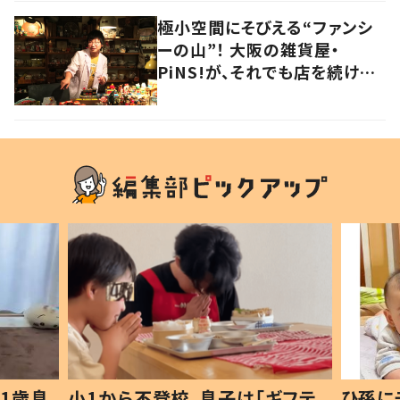
極小空間にそびえる“ファンシ
ーの山”！ 大阪の雑貨屋・
PiNS!が、それでも店を続ける
わけ
1歳息
小1から不登校、息子は「ギフテ
ひ孫に