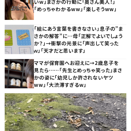
いw」まさかの行動に「奥さん美人！」
「めっちゃわかるww」「楽しそうww」
「絵にあう言葉を書きなさい」息子の”ま
さかの解答”に…母「正解でよいでしょう
か？」→衝撃の光景に「声出して笑った
ｗ」「天才だと思います」
ママが保育園へお迎えに→2歳息子を
見たら……「先生とめっちゃ笑った」まさ
かの姿に「幼児しか許されないヤツ
ww」「大渋滞すぎるw」