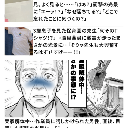
見。よく見ると……「はぁ？」衝撃の光景
に「エーッ！？」「なぜ落ちてる？」「どこで
忘れたことに気づくの？」
3歳息子を見た保育園の先生「何そのT
シャツ！？」→職員全員に激震が走ったま
さかの光景に…「そりゃ先生も大興奮す
るはず」「すげーー！！」
実家解体中…作業員に話しかけられた男性。直後、目