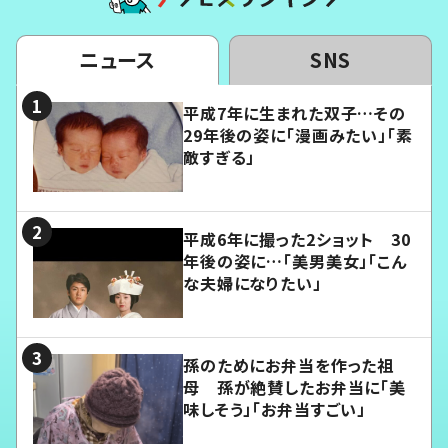
ニュース
SNS
平成7年に生まれた双子…その
29年後の姿に「漫画みたい」「素
敵すぎる」
平成6年に撮った2ショット 30
年後の姿に…「美男美女」「こん
な夫婦になりたい」
孫のためにお弁当を作った祖
母 孫が絶賛したお弁当に「美
味しそう」「お弁当すごい」