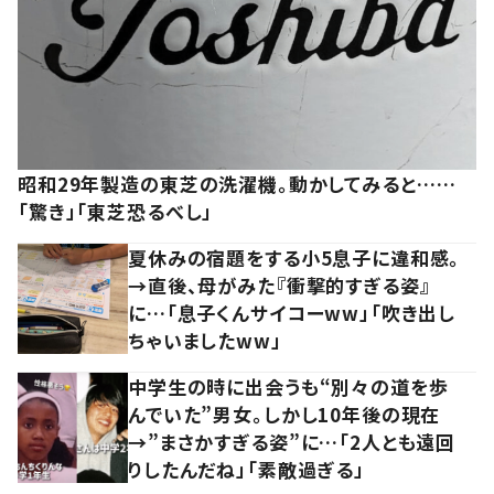
昭和29年製造の東芝の洗濯機。動かしてみると……
「驚き」「東芝恐るべし」
夏休みの宿題をする小5息子に違和感。
→直後、母がみた『衝撃的すぎる姿』
に…「息子くんサイコーww」「吹き出し
ちゃいましたww」
中学生の時に出会うも“別々の道を歩
んでいた”男女。しかし10年後の現在
→”まさかすぎる姿”に…「2人とも遠回
りしたんだね」「素敵過ぎる」