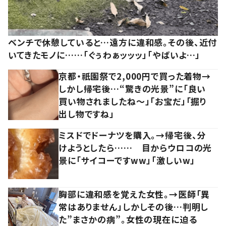
ベンチで休憩していると…遠方に違和感。その後、近付
いてきたモノに……「ぐぅわぁッッッ」「やばいよ…」
京都・祇園祭で2,000円で買った着物→
しかし帰宅後…“驚きの光景”に「良い
買い物されましたね～」「お宝だ」「掘り
出し物ですね」
ミスドでドーナツを購入。→帰宅後、分
けようとしたら…… 目からウロコの光
景に「サイコーですww」「激しいw」
胸部に違和感を覚えた女性。→医師「異
常はありません」しかしその後…判明し
た”まさかの病”。女性の現在に迫る