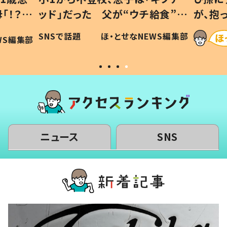
「！？」
ッド」だった 父が“ウチ給食”を
が、抱
に「可愛
作り続ける理由とは #令和の親
「涙が
SNSで話題
ほ・とせなNEWS編集部
WS編集部
#令和の子
い」
ニュース
SNS