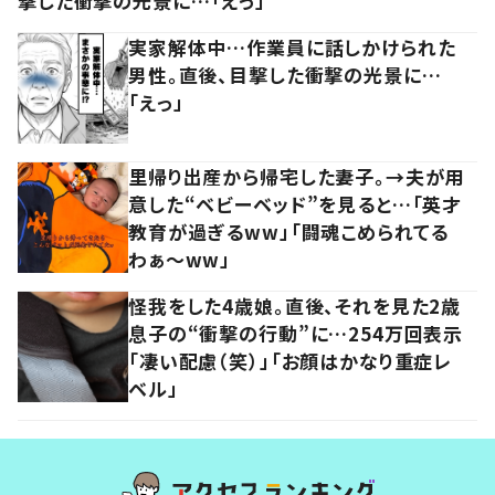
撃した衝撃の光景に…「えっ」
実家解体中…作業員に話しかけられた
男性。直後、目撃した衝撃の光景に…
「えっ」
里帰り出産から帰宅した妻子。→夫が用
意した“ベビーベッド”を見ると…「英才
教育が過ぎるww」「闘魂こめられてる
わぁ～ww」
怪我をした4歳娘。直後、それを見た2歳
息子の“衝撃の行動”に…254万回表示
「凄い配慮（笑）」「お顔はかなり重症レ
ベル」