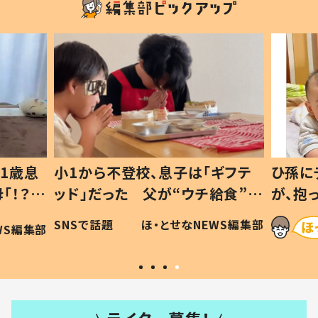
1歳息
小1から不登校、息子は「ギフテ
ひ孫に
「！？」
ッド」だった 父が“ウチ給食”を
が、抱
に「可愛
作り続ける理由とは #令和の親
「涙が
SNSで話題
ほ・とせなNEWS編集部
WS編集部
#令和の子
い」