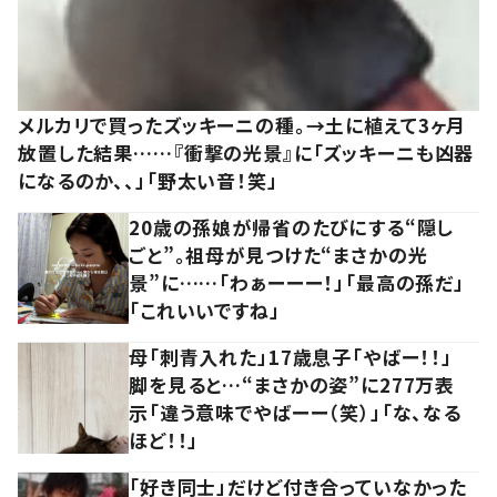
メルカリで買ったズッキーニの種。→土に植えて3ヶ月
放置した結果……『衝撃の光景』に「ズッキーニも凶器
になるのか、、」「野太い音！笑」
20歳の孫娘が帰省のたびにする“隠し
ごと”。祖母が見つけた“まさかの光
景”に……「わぁーーー！」「最高の孫だ」
「これいいですね」
母「刺青入れた」17歳息子「やばー！！」
脚を見ると…“まさかの姿”に277万表
示「違う意味でやばーー（笑）」「な、なる
ほど！！」
「好き同士」だけど付き合っていなかった