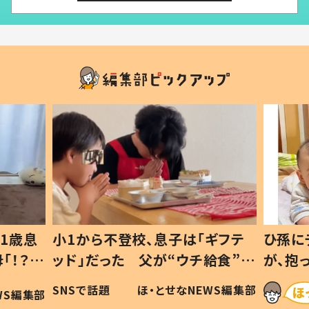
1歳息
小1から不登校、息子は「ギフテ
ひ孫に
「！？」
ッド」だった 父が“ウチ給食”を
が、抱
に「可愛
作り続ける理由とは #令和の親
「涙が
SNSで話題
ほ・とせなNEWS編集部
WS編集部
#令和の子
い」