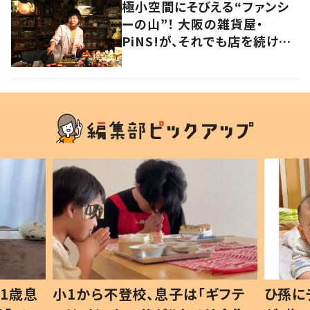
極小空間にそびえる“ファンシ
ーの山”！ 大阪の雑貨屋・
PiNS!が、それでも店を続ける
わけ
1歳息
小1から不登校、息子は「ギフテ
ひ孫に