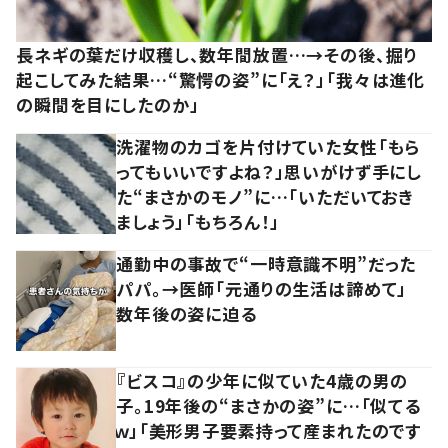
長ネギの葉だけ収穫し、数年間放置…→その後、掘り
起こしてみた結果…“驚愕の姿”に「え？」「我々は進化
の瞬間を目にしたのか」
洗濯物のカゴを片付けていた女性「もら
ってもいいですよね？」思いがけず手にし
た“まさかのモノ”に…「いただいておき
ましょう」「もちろん！」
通勤中の事故で“一時意識不明”だった
パパ。→医師「元通りの生活は諦めて」
数年後の姿に迫る
『ビスコ』の少年に似ていた4歳の男の
子。19年後の“まさかの姿”に…「似てる
ｗ」「美形男子要素持って産まれたのです