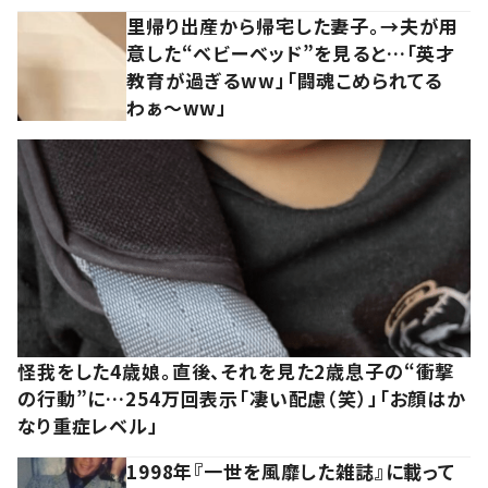
里帰り出産から帰宅した妻子。→夫が用
意した“ベビーベッド”を見ると…「英才
教育が過ぎるww」「闘魂こめられてる
わぁ～ww」
怪我をした4歳娘。直後、それを見た2歳息子の“衝撃
の行動”に…254万回表示「凄い配慮（笑）」「お顔はか
なり重症レベル」
1998年『一世を風靡した雑誌』に載って