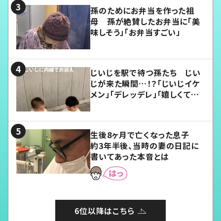
孫のためにお弁当を作った祖
母 孫が絶賛したお弁当に「美
味しそう」「お弁当すごい」
じいじを駅で待つ孫たち じい
じが来た瞬間…！？「じいじイケ
メン」「デレッデレ」「嬉しくて可
愛くてたまらない」「幸せになれ
る」
生後8ヶ月で亡くなった息子
約3年半後、当時の妻の日記に
書いてあった本音とは
6位以降はこちら