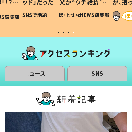
「！？」
ッド」だった 父が“ウチ給食”を
が、抱
に「可愛
作り続ける理由とは #令和の親
「涙が
SNSで話題
ほ・とせなNEWS編集部
WS編集部
#令和の子
い」
ニュース
SNS