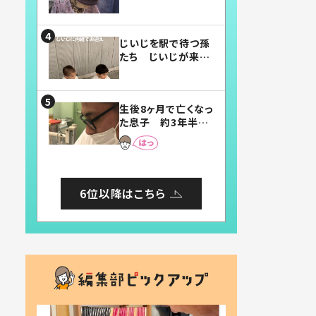
賛したお弁当に「美
味しそう」「お弁当す
ごい」
じいじを駅で待つ孫
たち じいじが来た
瞬間…！？「じいじイ
ケメン」「デレッデレ」
「嬉しくて可愛くてた
生後8ヶ月で亡くなっ
まらない」「幸せにな
た息子 約3年半
れる」
後、当時の妻の日記
に書いてあった本音
とは
6位以降はこちら