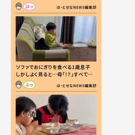
た本音とは
ほ・とせなNEWS編集部
ソファでおにぎりを食べる1歳息子
しかしよく見ると…母「！？」すべてを
察した母の投稿に「可愛いから許
ほ・とせなNEWS編集部
す！」「現行犯〜」