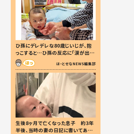
ひ孫にデレデレな80歳じいじが、抱
っこすると…ひ孫の反応に「涙が出ま
した」「可愛くて仕方ない」
ほ・とせなNEWS編集部
生後8ヶ月で亡くなった息子 約3年
半後、当時の妻の日記に書いてあっ