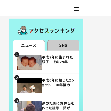
ニュース
SNS
平成7年に生まれた
双子…その29年後
の姿に「漫画みたい」
「素敵すぎる」
平成6年に撮った2シ
ョット 30年後の姿
に…「美男美女」「こ
んな夫婦になりた
い」
孫のためにお弁当を
作った祖母 孫が絶