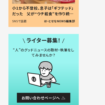
小1から不登校、息子は「ギフテッド」
だった 父が“ウチ給食”を作り続け
る理由とは #令和の親 #令和の子
SNSで話題
ほ・とせなNEWS編集部
ライター募集！
“人”のグッドニュースの取材・執筆をし
てみませんか？
お問い合わせページへ