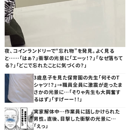
夜、コインランドリーで“忘れ物”を発見。よく見る
と……「はぁ？」衝撃の光景に「エーッ！？」「なぜ落ちて
る？」「どこで忘れたことに気づくの？」
3歳息子を見た保育園の先生「何そのT
シャツ！？」→職員全員に激震が走ったま
さかの光景に…「そりゃ先生も大興奮す
るはず」「すげーー！！」
実家解体中…作業員に話しかけられた
男性。直後、目撃した衝撃の光景に…
「えっ」