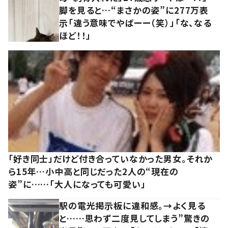
脚を見ると…“まさかの姿”に277万表
示「違う意味でやばーー（笑）」「な、なる
ほど！！」
「好き同士」だけど付き合っていなかった男女。それか
ら15年…小中高と同じだった2人の“現在の
姿”に……「大人になっても可愛い」
駅の電光掲示板に違和感。→よく見る
と……思わず二度見してしまう”驚きの