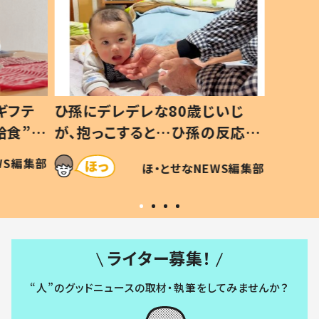
ギフテ
ひ孫にデレデレな80歳じいじ
給食”を
が、抱っこすると…ひ孫の反応に
和の親
「涙が出ました」「可愛くて仕方な
WS編集部
ほ・とせなNEWS編集部
い」
ライター募集！
“人”のグッドニュースの取材・執筆をしてみませんか？