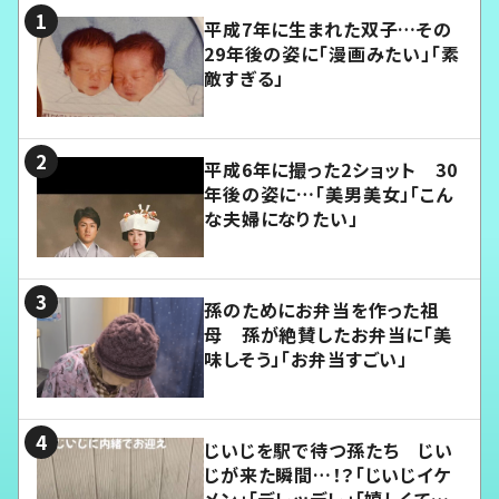
平成7年に生まれた双子…その
29年後の姿に「漫画みたい」「素
敵すぎる」
平成6年に撮った2ショット 30
年後の姿に…「美男美女」「こん
な夫婦になりたい」
孫のためにお弁当を作った祖
母 孫が絶賛したお弁当に「美
味しそう」「お弁当すごい」
じいじを駅で待つ孫たち じい
じが来た瞬間…！？「じいじイケ