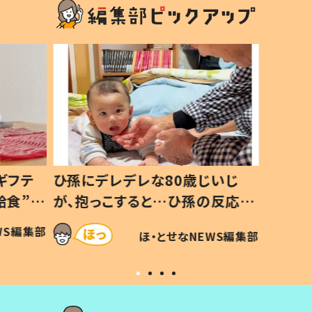
ギフテ
ひ孫にデレデレな80歳じいじ
給食”を
が、抱っこすると…ひ孫の反応に
和の親
「涙が出ました」「可愛くて仕方な
WS編集部
ほ・とせなNEWS編集部
い」