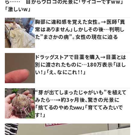
ら…… 目からウロコの光景に「サイコーですww」
「激しいw」
胸部に違和感を覚えた女性。→医師「異
常はありません」しかしその後…判明し
た”まさかの病”。女性の現在に迫る
ドラッグストアで目薬を購入→目薬とは
別に渡されたものに…180万表示「ほし
い！」「え、なにこれ！！」
“芽が出てしまったじゃがいも”を植えて
みたら…→約3ヶ月後、驚きの光景に
「捨てるのやめたｗｗ」「育ててみたいで
す！」