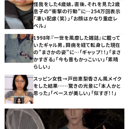
怪我をした4歳娘。直後、それを見た2歳
息子の“衝撃の行動”に…254万回表示
「凄い配慮（笑）」「お顔はかなり重症レ
ベル」
1998年『一世を風靡した雑誌』に載って
いたギャル男。闘病を経て転身した現在
の”まさかの姿”に…「ギャップ！！」「まさ
かすぎる」「今も昔もかっこいい」「素晴
らしい」
スッピン女性→戸田恵梨香さん風メイク
をした結果……驚きの光景に「本人かと
思った」「ベースが美しい」「似すぎ！！」